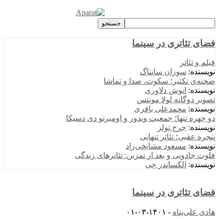
فضای تئاتری در سینما
فیلم و تئاتر
نویسنده:
سوزان سانتاگ
صحنه‌ی تکثیر؛ سکوت، صدا و تماشا
نویسنده:
انوش دلاوری
تصویر دوگانه لولا مونتس
نویسنده:
محمدعلی باقری
دو چهره تنها؛ جمعیت ویدور و اومبرتو دی دسیکا
نویسنده:
جرج تولز
پنجره عقبی؛ تئاتر تنهایی
نویسنده:
مسعود مشایخی‌راد
فلوت جادویی و بعد از تمرین: تئاترهای زندگی
نویسنده:
الکساندر چی
فضای تئاتری در سینما
هادی علی‌پناه
-
۱۴۰۱-۰۳-۰۱