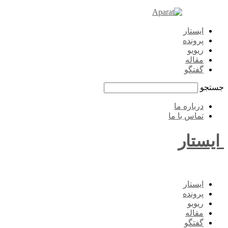
ایستار
پرونده
ریویو
مقاله
گفتگو
جستجو
درباره ما
تماس با ما
ایستار
ایستار
پرونده
ریویو
مقاله
گفتگو