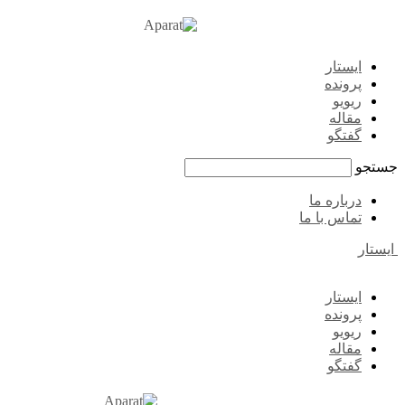
ایستار
پرونده
ریویو
مقاله
گفتگو
جستجو
درباره ما
تماس با ما
ایستار
ایستار
پرونده
ریویو
مقاله
گفتگو