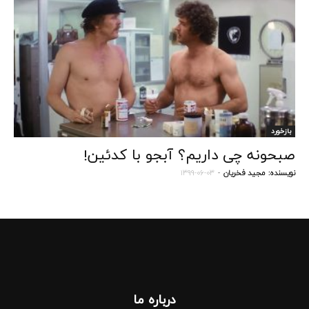
بازخورد
صبحونه چی داریم؟ آبجو با کدئین!
نویسنده:
مجید فخریان
-
۱۳۹۹-۰۶-۰۳
درباره‌ ما