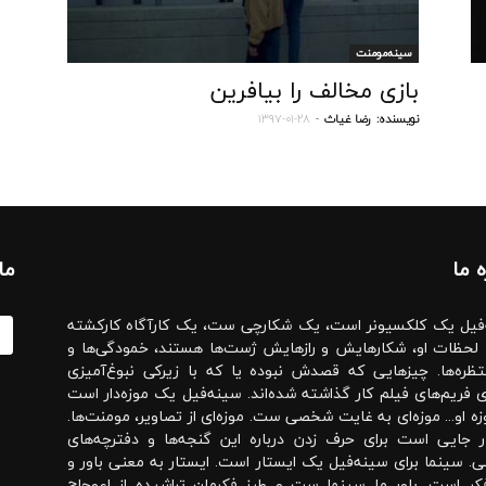
سینه‌مومنت
بازی مخالف را بیافرین
نویسنده:
رضا غیاث
-
۱۳۹۷-۰۱-۲۸
ه‌ ما
ما
فیل یک کلکسیونر است، یک شکارچی ست، یک کارآگاه کارکشته
لحظات او، شکارهایش و رازهایش ژست‌ها هستند، خمودگی‌ها و
تظره‌ها. چیزهایی که قصدش نبوده یا که با زیرکی نبوغ‌آمیزی
لای فریم‌های فیلم کار گذاشته شده‌اند. سینه‌فیل یک موزه‌دار است
زه او... موزه‌ای به غایت شخصی ست. موزه‌ای از تصاویر، مومنت‌ها.
ر جایی است برای حرف زدن درباره این گنجه‌ها و دفترچه‌های
 سینما برای سینه‌فیل یک ایستار است. ایستار به معنی باور و
کر است. باور ما سینما ست و طرز فکرمان تراشیده از اعوجاج