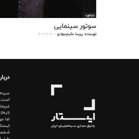
بازخورد
سوتور سینمایی
نویسنده:
پریسا حکیم‌جوادی
-
۱۴۰۰-۰۹-۰۷
دربار
سینه‌
است. 
غیرمن
لابه‌
اما مو
ایستا
شخصی.
طرز ف