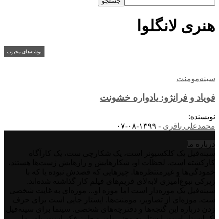
هنری لانگلوا
نوشته‌های محبوب
سینه‌مومنت
فویاد و فرانژو: یادواره خشونت
نویسنده:
محمدعلی باقری
-
۱۳۹۹-۰۸-۰۷
درباره‌ ما
سینه‌فیل یک کلکسیونر است، یک شکارچی ست، یک کارآگاه
کارکشته است. لحظات او، شکارهایش و رازهایش ژست‌ها هستند،
خمودگی‌ها و غیرمنتظره‌ها. چیزهایی که قصدش نبوده یا که با
زیرکی نبوغ‌آمیزی لابه‌لای فریم‌های فیلم کار گذاشته شده‌اند.
سینه‌فیل یک موزه‌دار است اما موزه او... موزه‌ای به غایت شخصی
ست. موزه‌ای از تصاویر، مومنت‌ها. ایستار جایی است برای حرف
زدن درباره این گنجه‌ها و دفترچه‌های شخصی. سینما برای سینه‌فیل
یک ایستار است. ایستار به معنی باور و طرز فکر است. باور ما