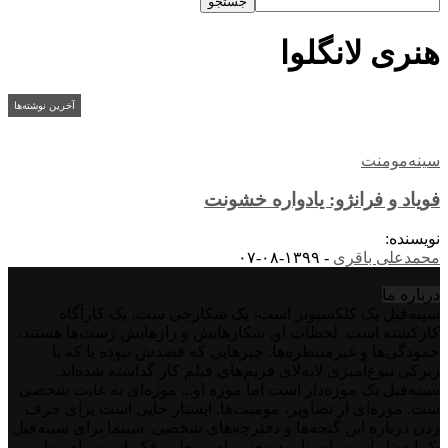
هنری لانگلوا
آخرین نوشته‌ها
سینه‌مومنت
فویاد و فرانژو: یادواره خشونت
نویسنده:
محمدعلی باقری
-
۱۳۹۹-۰۸-۰۷
درباره‌ ما
سینه‌فیل یک کلکسیونر است، یک شکارچی ست، یک کارآگاه
کارکشته است. لحظات او، شکارهایش و رازهایش ژست‌ها هستند،
خمودگی‌ها و غیرمنتظره‌ها. چیزهایی که قصدش نبوده یا که با
زیرکی نبوغ‌آمیزی لابه‌لای فریم‌های فیلم کار گذاشته شده‌اند.
سینه‌فیل یک موزه‌دار است اما موزه او... موزه‌ای به غایت شخصی
ست. موزه‌ای از تصاویر، مومنت‌ها. ایستار جایی است برای حرف
زدن درباره این گنجه‌ها و دفترچه‌های شخصی. سینما برای سینه‌فیل
یک ایستار است. ایستار به معنی باور و طرز فکر است. باور ما