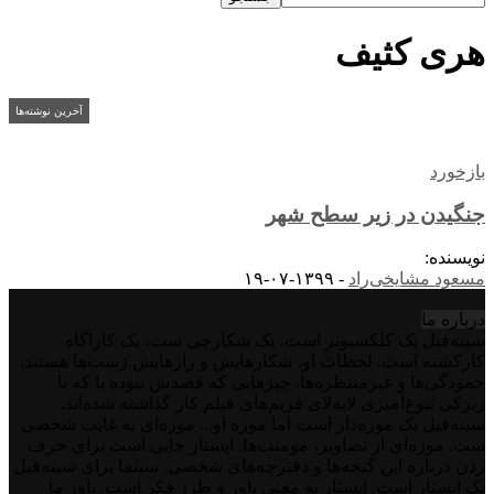
هری کثیف
آخرین نوشته‌ها
بازخورد
جنگیدن در زیر سطح شهر
نویسنده:
مسعود مشایخی‌راد
-
۱۳۹۹-۰۷-۱۹
درباره‌ ما
سینه‌فیل یک کلکسیونر است، یک شکارچی ست، یک کارآگاه
کارکشته است. لحظات او، شکارهایش و رازهایش ژست‌ها هستند،
خمودگی‌ها و غیرمنتظره‌ها. چیزهایی که قصدش نبوده یا که با
زیرکی نبوغ‌آمیزی لابه‌لای فریم‌های فیلم کار گذاشته شده‌اند.
سینه‌فیل یک موزه‌دار است اما موزه او... موزه‌ای به غایت شخصی
ست. موزه‌ای از تصاویر، مومنت‌ها. ایستار جایی است برای حرف
زدن درباره این گنجه‌ها و دفترچه‌های شخصی. سینما برای سینه‌فیل
یک ایستار است. ایستار به معنی باور و طرز فکر است. باور ما