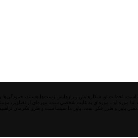
ت. لحظات او، شکارهایش و رازهایش ژست‌ها هستند، خمودگی‌ها و غیر
ست اما موزه او... موزه‌ای به غایت شخصی ست. موزه‌ای از تصاویر، موم
معنی باور و طرز فکر است. باور ما سینما ست و طرز فکرمان تراشیده 