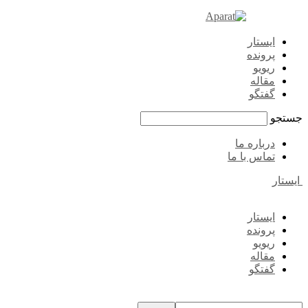
ایستار
پرونده
ریویو
مقاله
گفتگو
جستجو
درباره ما
تماس با ما
ایستار
ایستار
پرونده
ریویو
مقاله
گفتگو