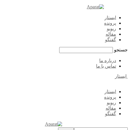
ایستار
پرونده
ریویو
مقاله
گفتگو
جستجو
درباره ما
تماس با ما
ایستار
ایستار
پرونده
ریویو
مقاله
گفتگو