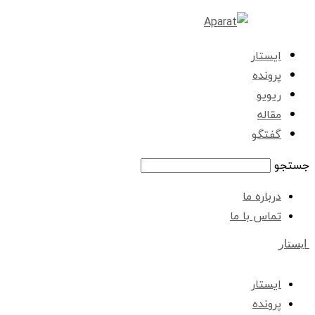
ایستار
پرونده
ریویو
مقاله
گفتگو
جستجو
درباره ما
تماس با ما
ایستار
ایستار
پرونده