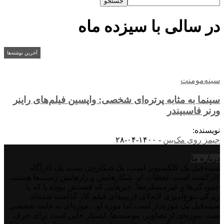
در سالی با سیزده ماه
آخرین نوشته‌ها
سینه‌مومنت
سینما به مثابه پرتره‌ای شخصی: واپسین فیلم‌های راینر
ورنر فاسبیندر
نویسنده:
جیمز روی مک‌بین
-
۱۴۰۰-۰۴-۲۸
درباره‌ ما
سینه‌فیل یک کلکسیونر است، یک شکارچی ست، یک کارآگاه
کارکشته است. لحظات او، شکارهایش و رازهایش ژست‌ها هستند،
خمودگی‌ها و غیرمنتظره‌ها. چیزهایی که قصدش نبوده یا که با
زیرکی نبوغ‌آمیزی لابه‌لای فریم‌های فیلم کار گذاشته شده‌اند.
سینه‌فیل یک موزه‌دار است اما موزه او... موزه‌ای به غایت شخصی
ست. موزه‌ای از تصاویر، مومنت‌ها. ایستار جایی است برای حرف