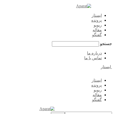
ایستار
پرونده
ریویو
مقاله
گفتگو
جستجو
درباره ما
تماس با ما
ایستار
ایستار
پرونده
ریویو
مقاله
گفتگو