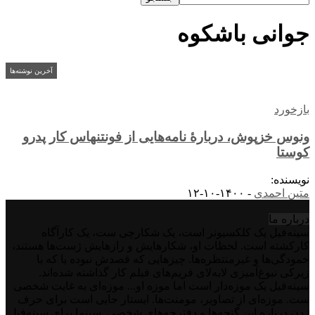
جوانی باشکوه
آخرین نوشته‌ها
بازخورد
ونوس خزپوش، دربارۀ نامه‌هایی از فونتنهاس کار پدرو
کوستا
نویسنده:
متین احمدی
-
۱۴۰۰-۱۰-۱۲
درباره‌ ما
سینه‌فیل یک کلکسیونر است، یک شکارچی ست، یک کارآگاه
کارکشته است. لحظات او، شکارهایش و رازهایش ژست‌ها هستند،
خمودگی‌ها و غیرمنتظره‌ها. چیزهایی که قصدش نبوده یا که با
زیرکی نبوغ‌آمیزی لابه‌لای فریم‌های فیلم کار گذاشته شده‌اند.
سینه‌فیل یک موزه‌دار است اما موزه او... موزه‌ای به غایت شخصی
ست. موزه‌ای از تصاویر، مومنت‌ها. ایستار جایی است برای حرف
زدن درباره این گنجه‌ها و دفترچه‌های شخصی. سینما برای سینه‌فیل