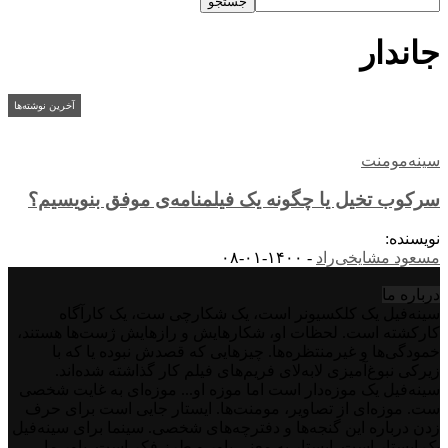
جاندار
آخرین نوشته‌ها
سینه‌مومنت
سرکوب تخیل یا چگونه یک فیلمنامه‌ی موفق بنویسیم؟
نویسنده:
مسعود مشایخی‌راد
-
۱۴۰۰-۰۱-۰۸
درباره‌ ما
سینه‌فیل یک کلکسیونر است، یک شکارچی ست، یک کارآگاه
کارکشته است. لحظات او، شکارهایش و رازهایش ژست‌ها هستند،
خمودگی‌ها و غیرمنتظره‌ها. چیزهایی که قصدش نبوده یا که با
زیرکی نبوغ‌آمیزی لابه‌لای فریم‌های فیلم کار گذاشته شده‌اند.
سینه‌فیل یک موزه‌دار است اما موزه او... موزه‌ای به غایت شخصی
ست. موزه‌ای از تصاویر، مومنت‌ها. ایستار جایی است برای حرف
زدن درباره این گنجه‌ها و دفترچه‌های شخصی. سینما برای سینه‌فیل
یک ایستار است. ایستار به معنی باور و طرز فکر است. باور ما