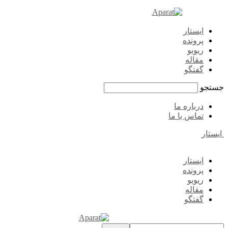
ایستار
پرونده
ریویو
مقاله
گفتگو
جستجو
درباره ما
تماس با ما
ایستار
ایستار
پرونده
ریویو
مقاله
گفتگو