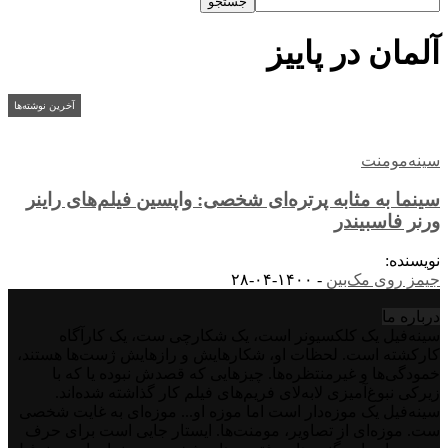
آلمان در پاییز
آخرین نوشته‌ها
سینه‌مومنت
سینما به مثابه پرتره‌ای شخصی: واپسین فیلم‌های راینر
ورنر فاسبیندر
نویسنده:
جیمز روی مک‌بین
-
۱۴۰۰-۰۴-۲۸
درباره‌ ما
سینه‌فیل یک کلکسیونر است، یک شکارچی ست، یک کارآگاه
کارکشته است. لحظات او، شکارهایش و رازهایش ژست‌ها هستند،
خمودگی‌ها و غیرمنتظره‌ها. چیزهایی که قصدش نبوده یا که با
زیرکی نبوغ‌آمیزی لابه‌لای فریم‌های فیلم کار گذاشته شده‌اند.
سینه‌فیل یک موزه‌دار است اما موزه او... موزه‌ای به غایت شخصی
ست. موزه‌ای از تصاویر، مومنت‌ها. ایستار جایی است برای حرف