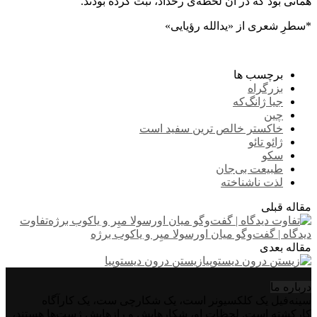
همانی بود که در آن لحظه‌ی رخداد، ثبت کرده بودند.
*سطرِ شعری از «یدالله رؤیایی»
برچسب ها
بزرگراه
جیا ژانگ‌که
چین
خاکستر خالص ترین سفید است
ژائو تائو
سکو
طبیعت بی‌جان
لذت ناشناخته
مقاله قبلی
تفاوت
دیدگاه | گفت‌وگو میان اورسولا میِر و یاکوب برژه
مقاله بعدی
زیستن درون دیستوپیا
درباره‌ ما
سینه‌فیل یک کلکسیونر است، یک شکارچی ست، یک کارآگاه
کارکشته است. لحظات او، شکارهایش و رازهایش ژست‌ها هستند،