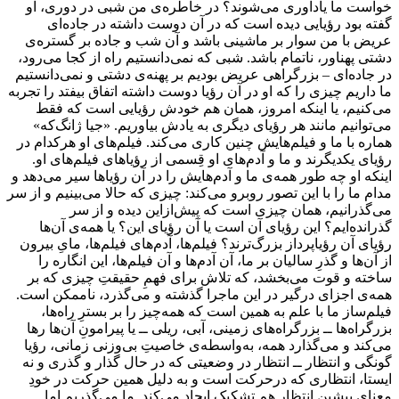
خواست ما یادآوری می‌شوند؟ در خاطره‌ی من شبی در دوری، او
گفته بود رؤیایی دیده است که در آن دوست داشته در جاده‌ای
عریض با من سوار بر ماشینی باشد و آن شب و جاده بر گستره‌ی
دشتی پهناور، ناتمام باشد. شبی که نمی‌دانستیم راه از کجا می‌رود،
در جاده‌ای – بزرگراهی عریض بودیم بر پهنه‌ی دشتی و نمی‌دانستیم
ما داریم چیزی را که او در آن رؤیا دوست داشته اتفاق بیفتد را تجربه
می‌کنیم، یا اینکه امروز، همان هم خودش رؤیایی است که فقط
می‌توانیم مانند هر رؤیای دیگری به یادش بیاوریم. «جیا ژانگ‌که»
هماره با ما و فیلم‌هایش چنین کاری می‌کند. فیلم‌های او هرکدام در
رؤیای یکدیگرند و ما و آدم‌های او قِسمی از رؤیاهای فیلم‌های او.
اینکه او چه طور همه‌ی ما و آدم‌هایش را در آن رؤیاها سیر می‌دهد و
مدام ما را با این تصور روبرو می‌کند: چیزی که حالا می‌بینیم و از سر
می‌گذرانیم، همان چیزی است که پیش‌ازاین دیده و از سر
گذرانده‌ایم؟ این رؤیای آن است یا آن رؤیای این؟ یا همه‌ی آن‌ها
رؤیای آن رؤیاپرداز بزرگ‌ترند؟ فیلم‌ها، آدم‌های فیلم‌ها، مایِ بیرون
از آن‌ها و گذرِ سالیان بر ما، آن آدم‌ها و آن فیلم‌ها، این انگاره را
ساخته و قوت می‌بخشد، که تلاش برای فهمِ حقیقتِ چیزی که بر
همه‌ی اجزای درگیر در این ماجرا گذشته و می‌گذرد، ناممکن است.
فیلم‌ساز ما با علم به همین است که همه‌چیز را بر بسترِ راه‌ها،
بزرگراه‌ها ــ بزرگراه‌های زمینی، آبی، ریلی ــ یا پیرامونِ آن‌ها رها
می‌کند و می‌گذارد همه، به‌واسطه‌ی خاصیتِ بی‌وزنی زمانی، رؤیا
گونگی و انتظار ــ انتظار در وضعیتی که در حال گذار و گذری و نه
ایستا، انتظاری که درحرکت است و به دلیل همین حرکت در خودِ
معنای پیشینِ انتظار هم تشکیک ایجاد می‌کند. ما می‌گذریم اما