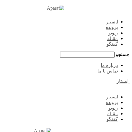
ایستار
پرونده
ریویو
مقاله
گفتگو
جستجو
درباره ما
تماس با ما
ایستار
ایستار
پرونده
ریویو
مقاله
گفتگو