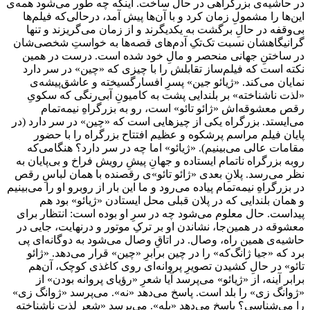
در حاشیه‌ی بزرگراهی در حال ساخت. اینکه چه طور می‌شود همه‌ی
این‌ها را مشمولِ زمان کرد و با آن‌ها پیش آمد، درحالی‌که فیلم‌ها
بی‌وقفه در حالِ برگشت به یکدیگرند و از زمان می‌گریزند و تنها
گرانیگاهشان نسبت تک‌تکِ آدم‌های قصه‌ها به خواستِ شخصی‌شان
در ساختنِ جهانی منحصر و مالِ خود شده است. درست در همین
نکته است که فیلم‌ساز تقابلش را با چیزی که «چین» در سر دارد
نمایان می‌کند. «ژیائو جین» پسرِ افسارگسیخته و عاشق‌پیشه‌ی
«لذت ناشناخته» بر بلندایی پشت به کامیونِ آبی‌رنگی که سکویِ
رقص معشوقه‌اش «ژائو تائو» است، رو به بزرگراهِ نیمه‌تمام
می‌ایستد. بزرگراه یکی از چیزهایی است که «چین» در سر دارد (در
پایان فیلم مراسم پرشکوه و عظیم افتتاح بزرگراه را با حضور
مقامات عالی می‌بینیم). «ژیائو» اما چه در سر دارد؟ هنگامی‌که
روبه بزرگراه ناتمام ایستاده و جهانِ پیشِ رویش فراخ و بی‌پایان به
نظر می‌رسد. پلانِ بعدی «ژائو تائو»ی رقصنده با همان لباسِ رقص
در بزرگراهِ نیمه‌تمام پیاده می‌رود و ما این بار از روبرو او را می‌بینیم
و همان بلندایی که در پلان قبلی محل ایستادن «ژیائو» بود هم
پیداست. حال معلوم می‌شود چه در سرِ او بوده است: انتظار برای
معشوقه در همین‌جا، نشاندن او بر ترکِ موتور و درنهایت، جایی در
حاشیه‌ی همین راه، وصال. در اتاقِ وصال می‌شود به دوگانه‌ای پی
برد که «جیا ژانگ‌که» را در چین برابرِ «چین» قرار می‌دهد. «ژائو
تائو» در حالِ کشیدن تصویرِ پروانه‌ای روی کاغذی کوچک، آن‌هم
برابر آینه، از «ژیائو» می‌پرسد آیا شعرِ «رؤیای پروانه بودن» از
«ژوانگ زی» را بلد است. پاسخ می‌دهد «نه». می‌پرسد «ژوانگ زی»
را می‌شناسی؟ پاسخ می‌دهد «بله». می‌پرسد «شعر لذت ناشناخته