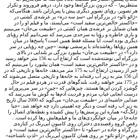
منتظریم! – که درونِ بزرگراه‌ها وجود دارد، درهم فروروند و تکرار
هر تصویر، رؤیای تصویر دیگری پیش یا پس‌ازاین باشد. هنگامی‌که
«ژائو تائو» در بزرگراهِ آبی «سدِ سه دره» بر عرشه‌ی کشتی در
«خاکستر خالص‌ترین سفید است» می‌ایستد، ما و فیلم او را در
همان شمایل بر عرشه‌ی همان کشتی در «طبیعت بی‌جان» می‌بینیم
و بازیِ خاطره و رؤیا به سرحدی می‌رسد که نمی‌دانیم کدام رؤیای
دیگری بوده است. آیا مسئله فقط همین است؟ پاسخ‌ها در میانِ
همین رؤیاها رهاشده‌اند با پرسشی نهفته: «چین چه رؤیایی در سر
دارد؟» در «طبیعت بی‌جان» بیلبورد بزرگی بر بلندایی در بالای
بزرگراه آبی نوشته‌شده است که ارتفاع آب به 156 متر خواهد رسید
و در «خاکستر خالص‌ترین سفید است» همان بیلبورد را می‌بینیم که
خبر از رسیدن ارتفاع آب به 175 متر می‌دهد، خانه‌ها و تاریخی که در
آن 156 متر به زیر آب رفته‌اند به خانه‌ها و تاریخی متصل می‌شوند که
در 175 متر خواهند رفت. بلندگوهای قدرت در هردو فیلم در حال
گوشزد کردن این‌ها هستند، چیزهایی که «چین» در سر می‌پروراند و
درست آنجایی غیابِ مردم و فردیت آدم‌ها به گوش ما می‌رسد که
صدایی حاشیه‌ای در «طبیعت بی‌جان» می‌گوید که 2000 سال تاریخ
به زیرِ آب رفته است و دیگر چه اهمیتی دارد چه خواهد شد. «جیا
ژانگ‌که» هماره این پرسش‌ها را پیش کشیده و نقطه‌های اتصال را
جابه‌جا در میان خوابگردی‌های ما و فیلم‌هایش رها کرده است. .
رقصِ گروهِ رقصنده‌ی دختران روی کامیونِ آبی‌رنگ در کناره‌ی
بزرگراه و جاده در «سکو» تا «خاکستر خالص‌ترین سفید است» و
رقصِ «ژائو تائو» بر روی همان کامیونِ آبی‌رنگ در «لذتِ ناشناخته»