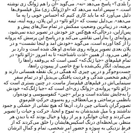
را بلدی؟» پاسخ می‌دهد «نه». می‌گوید «آن را هم ژوانگ زی نوشته
است. » سپس ادامه می‌دهد که «او (ژوانگ زی) مثلِ فیلسوف‌ها
دلیل می‌آورد که ما باید کاری کنیم که احساس خوبی را به ما
می‌دهد». بی‌دلیل نیست که «ژائو تائو» در این پلان، روبه آینه، نیمه
برهنه، در زیباترین وضعیتِ ممکنش در تمامِ سال‌های پیش و
پس‌ازاین، درحالی‌که هیچ‌کس جز خودش در تصویر دیده نمی‌شود،
پروانه‌ای را به‌آرامی نقاشی می‌کند و در پاسخ این پرسش که پروانه
را از کجا آورده است، می‌گوید «خودش آمد و اینجا نشست» و در
پلان بعدی تصویرِ پروانه روی شانه‌ی او هک شده است و دارد بر
راهی می‌رود. از همین «لذت ناشناخته» تا به امروز «ژائو تائو» در
تمامِ فیلم‌های «جیا ژنگ‌که» کسی است که بی‌وقفه راه‌ها را
می‌پیماید، انگار یکی‌شده با نوعِ خاصی از پیمودنِ راه‌ها،
جست‌و‌جوگر و در پیِ چیزی که همگی در یک نقطه همسانی دارند و
آن‌هم شخصی شدگی و فردیت یافتگی بی‌بدیلِِ او در تمامِ سفرِ
سینمایی‌اش در فیلم‌های فیلم‌ساز ماست. در چنین بستری است که
«ژائو تائو» پروانه‌ی «ژوانگ زی»ای است که «جیا ژانگ‌که» خودش
را به‌جایش نشانده است و برابرِ «چین» کنفوسیوسی و توده‌وار،
بانظمی برساختی و بی‌انعطاف، رو به‌سوی حرکتِ قلم‌مویِ
تصویرگرانِ باستانی چین دارد، آن‌ها که هیچ نشانی از خشکی و جمود
نداشتند و با میلِ شدیدشان به تموج و انحنا، حرکت و حیات را تصویر
می‌کردند و چنان خوابگرد و پر از رؤیا و خیال بودند که با دیدنِ هر
منظر، بی‌لحظه‌ای درنگ اسکیس‌هایشان را خلق می‌کردند که از
فرطِ نزدیکی به سوژه و حضورِ امرِ شخصی، تمام و کمالِ اثرشان