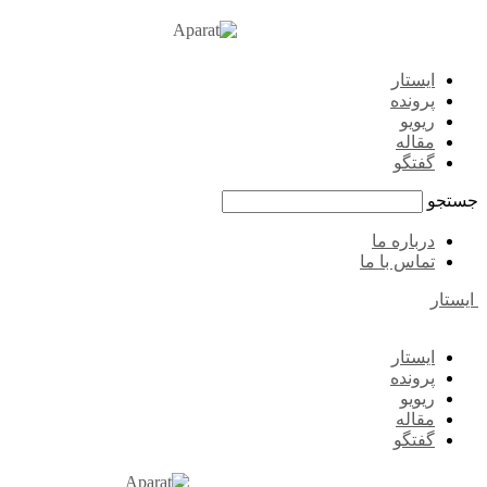
ایستار
پرونده
ریویو
مقاله
گفتگو
جستجو
درباره ما
تماس با ما
ایستار
ایستار
پرونده
ریویو
مقاله
گفتگو