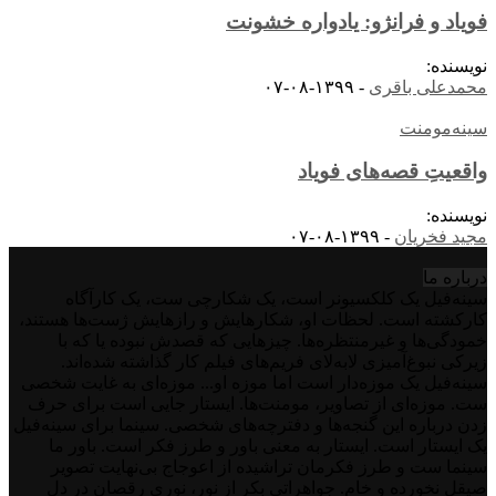
فویاد و فرانژو: یادواره خشونت
نویسنده:
محمدعلی باقری
-
۱۳۹۹-۰۸-۰۷
سینه‌مومنت
واقعیتِ قصه‌های فویاد
نویسنده:
مجید فخریان
-
۱۳۹۹-۰۸-۰۷
درباره‌ ما
سینه‌فیل یک کلکسیونر است، یک شکارچی ست، یک کارآگاه
کارکشته است. لحظات او، شکارهایش و رازهایش ژست‌ها هستند،
خمودگی‌ها و غیرمنتظره‌ها. چیزهایی که قصدش نبوده یا که با
زیرکی نبوغ‌آمیزی لابه‌لای فریم‌های فیلم کار گذاشته شده‌اند.
سینه‌فیل یک موزه‌دار است اما موزه او... موزه‌ای به غایت شخصی
ست. موزه‌ای از تصاویر، مومنت‌ها. ایستار جایی است برای حرف
زدن درباره این گنجه‌ها و دفترچه‌های شخصی. سینما برای سینه‌فیل
یک ایستار است. ایستار به معنی باور و طرز فکر است. باور ما
سینما ست و طرز فکرمان تراشیده از اعوجاج بی‌نهایت تصویر
صیقل نخورده و خام. جواهراتی بکر از نور، نوری رقصان در دل