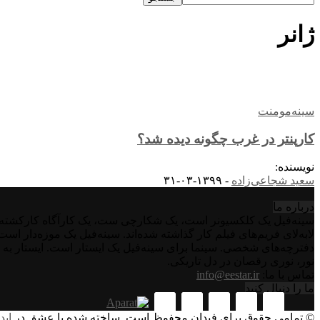
ژانر
سینه‌مومنت
کارپنتر در غرب چگونه دیده شد؟
نویسنده:
سعید شجاعی‌زاده
-
۱۳۹۹-۰۳-۳۱
درباره‌ ما
سینه‌فیل یک کلکسیونر است، یک شکارچی ست، یک کارآگاه کارکشته اس
لابه‌لای فریم‌های فیلم کار گذاشته شده‌اند. سینه‌فیل یک موزه‌دار ا
دفترچه‌های شخصی. سینما برای سینه‌فیل یک ایستار است. ایستار به 
نور، نوری رقصان در دل تاریکی.
تماس با ما:
info@eestar.ir
ما را دنبال کنید
© تمامی حقوق برای فیدان محفوظ است. ساخته شده با عشق در
اید