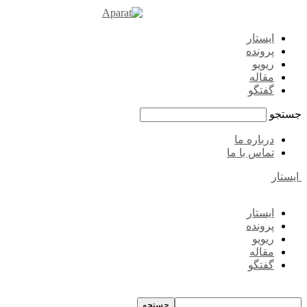
ایستار
پرونده
ریویو
مقاله
گفتگو
جستجو
درباره ما
تماس با ما
ایستار
ایستار
پرونده
ریویو
مقاله
گفتگو