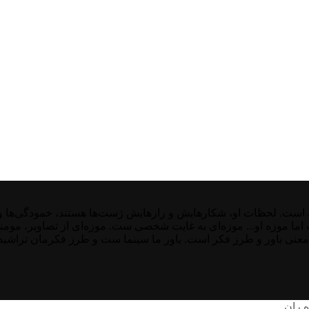
ت. لحظات او، شکارهایش و رازهایش ژست‌ها هستند، خمودگی‌ها و غیر
ست اما موزه او... موزه‌ای به غایت شخصی ست. موزه‌ای از تصاویر، موم
معنی باور و طرز فکر است. باور ما سینما ست و طرز فکرمان تراشیده 
ه ران