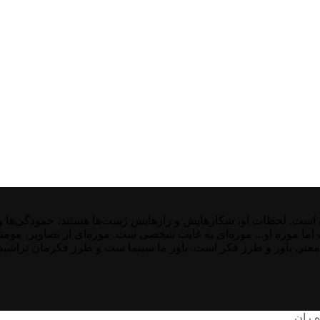
ت. لحظات او، شکارهایش و رازهایش ژست‌ها هستند، خمودگی‌ها و غیر
ست اما موزه او... موزه‌ای به غایت شخصی ست. موزه‌ای از تصاویر، موم
معنی باور و طرز فکر است. باور ما سینما ست و طرز فکرمان تراشیده 
ه ران