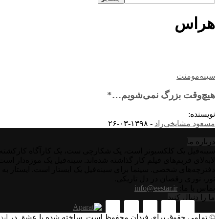
هراس
سینه‌مومنت
هیچ‌وقت بزرگ نمی‌شویم…*
نویسنده:
مسعود مشایخی‌راد
-
۱۳۹۸-۰۳-۲۶
درباره‌ ما
سینه‌فیل یک کلکسیونر است، یک شکارچی ست، یک کارآگاه کارکشته اس
لابه‌لای فریم‌های فیلم کار گذاشته شده‌اند. سینه‌فیل یک موزه‌دار ا
دفترچه‌های شخصی. سینما برای سینه‌فیل یک ایستار است. ایستار به 
نور، نوری رقصان در دل تاریکی.
تماس با ما:
info@eestar.ir
ما را دنبال کنید
© تمامی حقوق برای فیدان محفوظ است. ساخته شده با عشق در
اید