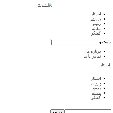
ایستار
پرونده
ریویو
مقاله
گفتگو
جستجو
درباره ما
تماس با ما
ایستار
ایستار
پرونده
ریویو
مقاله
گفتگو