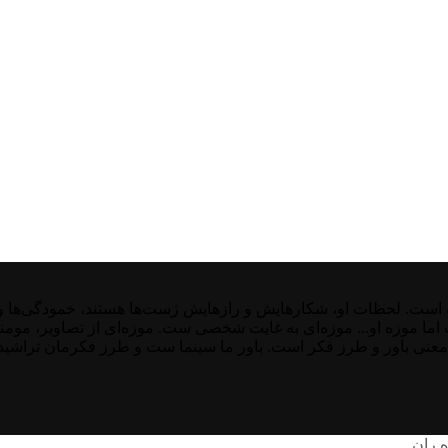
ت. لحظات او، شکارهایش و رازهایش ژست‌ها هستند، خمودگی‌ها و غیر
ست اما موزه او... موزه‌ای به غایت شخصی ست. موزه‌ای از تصاویر، موم
معنی باور و طرز فکر است. باور ما سینما ست و طرز فکرمان تراشیده 
ه ران