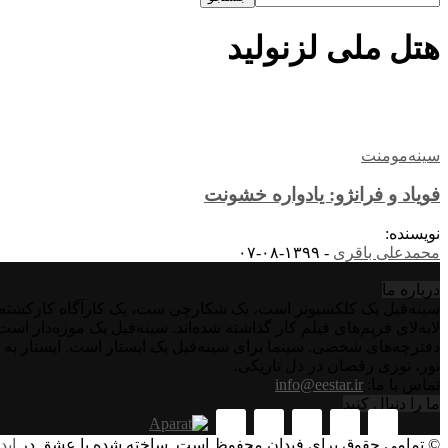
هتل ملی لزنولید
سینه‌مومنت
فویاد و فرانژو: یادواره خشونت
نویسنده:
محمدعلی باقری
-
۱۳۹۹-۰۸-۰۷
درباره‌ ما
سینه‌فیل یک کلکسیونر است، یک شکارچی ست، یک کارآگاه کارکشته اس
لابه‌لای فریم‌های فیلم کار گذاشته شده‌اند. سینه‌فیل یک موزه‌دار ا
دفترچه‌های شخصی. سینما برای سینه‌فیل یک ایستار است. ایستار به 
نور، نوری رقصان در دل تاریکی.
تماس با ما:
info@eestar.ir
ما را دنبال کنید
© تمامی حقوق برای فیدان محفوظ است. ساخته شده با عشق در
اید