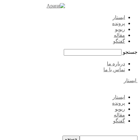
ایستار
پرونده
ریویو
مقاله
گفتگو
جستجو
درباره ما
تماس با ما
ایستار
ایستار
پرونده
ریویو
مقاله
گفتگو