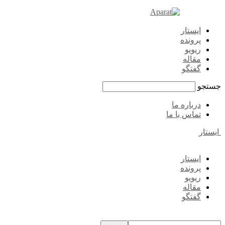
ایستار
پرونده
ریویو
مقاله
گفتگو
جستجو
درباره ما
تماس با ما
ایستار
ایستار
پرونده
ریویو
مقاله
گفتگو