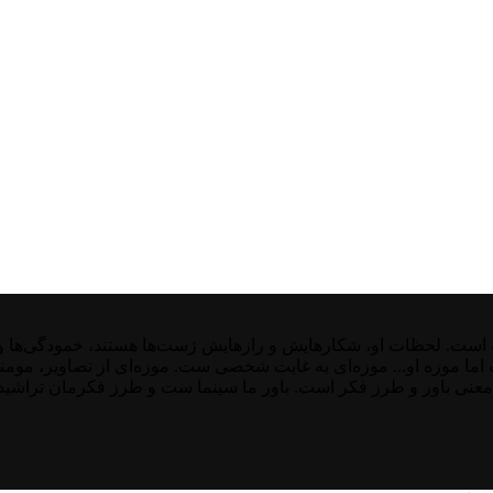
ت. لحظات او، شکارهایش و رازهایش ژست‌ها هستند، خمودگی‌ها و غیر
ست اما موزه او... موزه‌ای به غایت شخصی ست. موزه‌ای از تصاویر، موم
معنی باور و طرز فکر است. باور ما سینما ست و طرز فکرمان تراشیده 