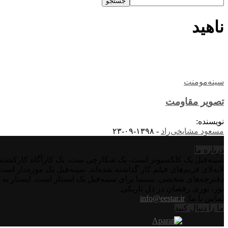
ناهید
سینه‌مومنت
تصویر مقاومت
نویسنده:
مسعود مشایخی‌راد
-
۱۳۹۸-۰۹-۲۳
درباره‌ ما
سینه‌فیل یک کلکسیونر است، یک شکارچی ست، یک کارآگاه کارکشته اس
لابه‌لای فریم‌های فیلم کار گذاشته شده‌اند. سینه‌فیل یک موزه‌دار ا
دفترچه‌های شخصی. سینما برای سینه‌فیل یک ایستار است. ایستار به 
نور، نوری رقصان در دل تاریکی.
تماس با ما:
info@eestar.ir
ما را دنبال کنید