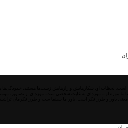
ان
ت. لحظات او، شکارهایش و رازهایش ژست‌ها هستند، خمودگی‌ها و غیر
ست اما موزه او... موزه‌ای به غایت شخصی ست. موزه‌ای از تصاویر، موم
معنی باور و طرز فکر است. باور ما سینما ست و طرز فکرمان تراشیده 
ه ران