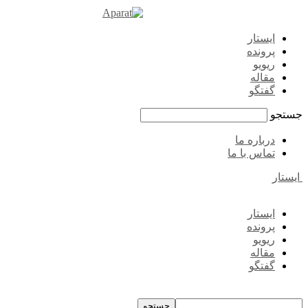
ایستار
پرونده
ریویو
مقاله
گفتگو
جستجو
درباره ما
تماس با ما
ایستار
ایستار
پرونده
ریویو
مقاله
گفتگو