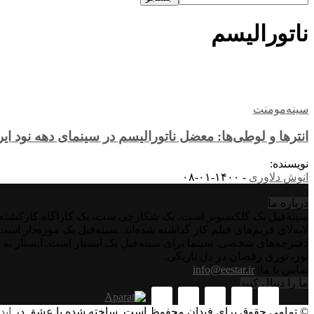
ناتورالیسم
سینه‌مومنت
انترها و لوطی‌ها: معضل ناتورالیسم در سینمای دهه نود ایر
نویسنده:
انوش دلاوری
-
۱۴۰۰-۰۱-۰۸
درباره‌ ما
سینه‌فیل یک کلکسیونر است، یک شکارچی ست، یک کارآگاه کارکشته اس
لابه‌لای فریم‌های فیلم کار گذاشته شده‌اند. سینه‌فیل یک موزه‌دار ا
دفترچه‌های شخصی. سینما برای سینه‌فیل یک ایستار است. ایستار به 
نور، نوری رقصان در دل تاریکی.
تماس با ما:
info@eestar.ir
ما را دنبال کنید
© تمامی حقوق برای فیدان محفوظ است. ساخته شده با عشق در
اید