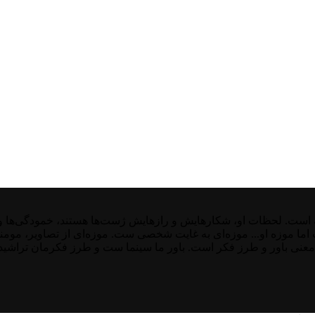
ت. لحظات او، شکارهایش و رازهایش ژست‌ها هستند، خمودگی‌ها و غیر
ست اما موزه او... موزه‌ای به غایت شخصی ست. موزه‌ای از تصاویر، موم
معنی باور و طرز فکر است. باور ما سینما ست و طرز فکرمان تراشیده 