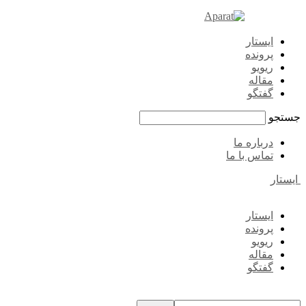
ایستار
پرونده
ریویو
مقاله
گفتگو
جستجو
درباره ما
تماس با ما
ایستار
ایستار
پرونده
ریویو
مقاله
گفتگو