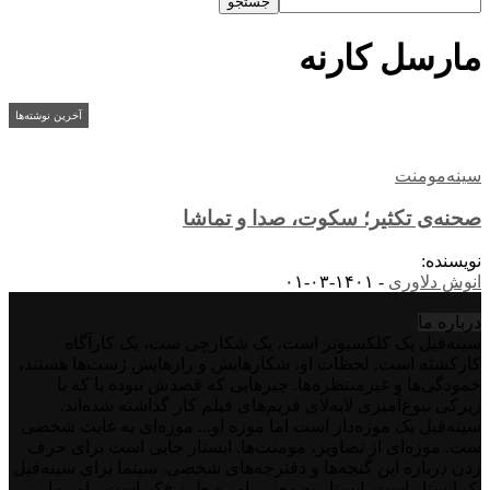
مارسل کارنه
آخرین نوشته‌ها
سینه‌مومنت
صحنه‌ی تکثیر؛ سکوت، صدا و تماشا
نویسنده:
انوش دلاوری
-
۱۴۰۱-۰۳-۰۱
درباره‌ ما
سینه‌فیل یک کلکسیونر است، یک شکارچی ست، یک کارآگاه
کارکشته است. لحظات او، شکارهایش و رازهایش ژست‌ها هستند،
خمودگی‌ها و غیرمنتظره‌ها. چیزهایی که قصدش نبوده یا که با
زیرکی نبوغ‌آمیزی لابه‌لای فریم‌های فیلم کار گذاشته شده‌اند.
سینه‌فیل یک موزه‌دار است اما موزه او... موزه‌ای به غایت شخصی
ست. موزه‌ای از تصاویر، مومنت‌ها. ایستار جایی است برای حرف
زدن درباره این گنجه‌ها و دفترچه‌های شخصی. سینما برای سینه‌فیل
یک ایستار است. ایستار به معنی باور و طرز فکر است. باور ما