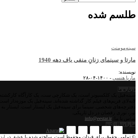
طلسم شده
سینه‌مومنت
مارتا و سینمای زنانِ منفی باف دهه 1940
نویسنده:
ماریا هنسی
-
۱۴۰۰-۰۴-۲۸
درباره‌ ما
سینه‌فیل یک کلکسیونر است، یک شکارچی ست، یک کارآگاه کارکشته اس
لابه‌لای فریم‌های فیلم کار گذاشته شده‌اند. سینه‌فیل یک موزه‌دار ا
دفترچه‌های شخصی. سینما برای سینه‌فیل یک ایستار است. ایستار به 
نور، نوری رقصان در دل تاریکی.
تماس با ما:
info@eestar.ir
ما را دنبال کنید
© تمامی حقوق برای فیدان محفوظ است. ساخته شده با عشق در
اید