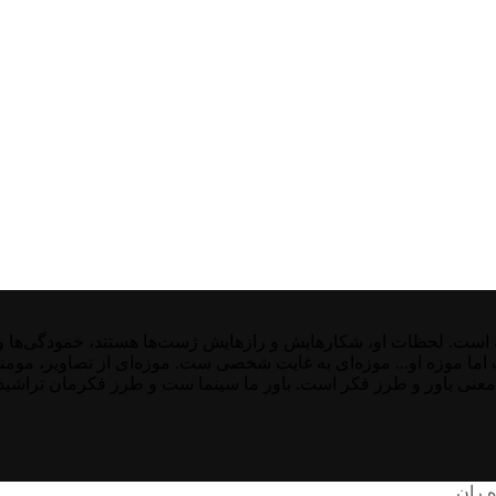
ت. لحظات او، شکارهایش و رازهایش ژست‌ها هستند، خمودگی‌ها و غیر
ست اما موزه او... موزه‌ای به غایت شخصی ست. موزه‌ای از تصاویر، موم
معنی باور و طرز فکر است. باور ما سینما ست و طرز فکرمان تراشیده 
ه ران