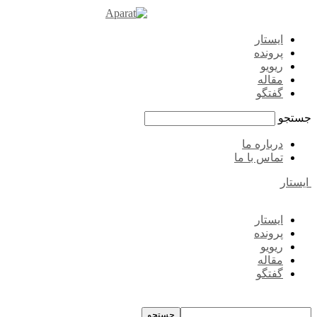
ایستار
پرونده
ریویو
مقاله
گفتگو
جستجو
درباره ما
تماس با ما
ایستار
ایستار
پرونده
ریویو
مقاله
گفتگو