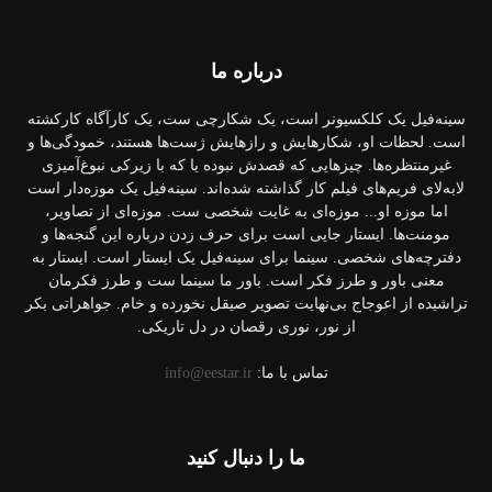
درباره‌ ما
سینه‌فیل یک کلکسیونر است، یک شکارچی ست، یک کارآگاه کارکشته
است. لحظات او، شکارهایش و رازهایش ژست‌ها هستند، خمودگی‌ها و
غیرمنتظره‌ها. چیزهایی که قصدش نبوده یا که با زیرکی نبوغ‌آمیزی
لابه‌لای فریم‌های فیلم کار گذاشته شده‌اند. سینه‌فیل یک موزه‌دار است
اما موزه او... موزه‌ای به غایت شخصی ست. موزه‌ای از تصاویر،
مومنت‌ها. ایستار جایی است برای حرف زدن درباره این گنجه‌ها و
دفترچه‌های شخصی. سینما برای سینه‌فیل یک ایستار است. ایستار به
معنی باور و طرز فکر است. باور ما سینما ست و طرز فکرمان
تراشیده از اعوجاج بی‌نهایت تصویر صیقل نخورده و خام. جواهراتی بکر
از نور، نوری رقصان در دل تاریکی.
تماس با ما:
info@eestar.ir
ما را دنبال کنید