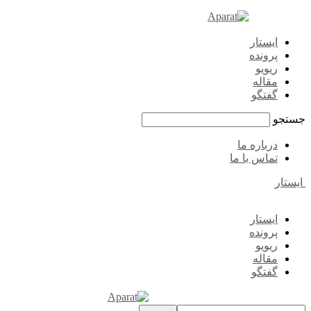
ایستار
پرونده
ریویو
مقاله
گفتگو
جستجو
درباره ما
تماس با ما
ایستار
ایستار
پرونده
ریویو
مقاله
گفتگو