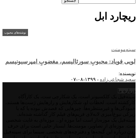
ریچارد ابل
نوشته‌های محبوب
سینه‌مومنت
لویی فویاد: محبوبِ سورئالیسم، مغضوبِ امپرسیونیسم
نویسنده:
سعید شجاعی‌زاده
-
۱۳۹۹-۰۸-۰۷
درباره‌ ما
سینه‌فیل یک کلکسیونر است، یک شکارچی ست، یک کارآگاه
کارکشته است. لحظات او، شکارهایش و رازهایش ژست‌ها هستند،
خمودگی‌ها و غیرمنتظره‌ها. چیزهایی که قصدش نبوده یا که با
زیرکی نبوغ‌آمیزی لابه‌لای فریم‌های فیلم کار گذاشته شده‌اند.
سینه‌فیل یک موزه‌دار است اما موزه او... موزه‌ای به غایت شخصی
ست. موزه‌ای از تصاویر، مومنت‌ها. ایستار جایی است برای حرف
زدن درباره این گنجه‌ها و دفترچه‌های شخصی. سینما برای سینه‌فیل
یک ایستار است. ایستار به معنی باور و طرز فکر است. باور ما