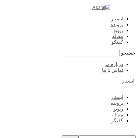
ایستار
پرونده
ریویو
مقاله
گفتگو
جستجو
درباره ما
تماس با ما
ایستار
ایستار
پرونده
ریویو
مقاله
گفتگو