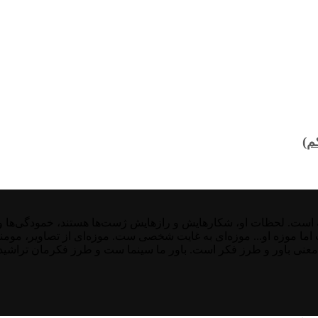
م)
ت. لحظات او، شکارهایش و رازهایش ژست‌ها هستند، خمودگی‌ها و غیر
ست اما موزه او... موزه‌ای به غایت شخصی ست. موزه‌ای از تصاویر، موم
معنی باور و طرز فکر است. باور ما سینما ست و طرز فکرمان تراشیده 