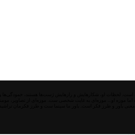
ت. لحظات او، شکارهایش و رازهایش ژست‌ها هستند، خمودگی‌ها و غیر
ست اما موزه او... موزه‌ای به غایت شخصی ست. موزه‌ای از تصاویر، موم
معنی باور و طرز فکر است. باور ما سینما ست و طرز فکرمان تراشیده 