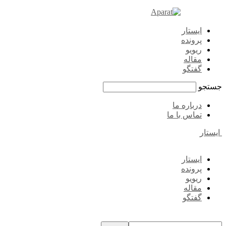
ایستار
پرونده
ریویو
مقاله
گفتگو
جستجو
درباره ما
تماس با ما
ایستار
ایستار
پرونده
ریویو
مقاله
گفتگو