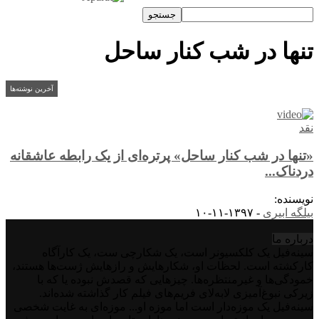
تنها در شب کنار ساحل
آخرین نوشته‌ها
نقد
«تنها در شب کنار ساحل» پرتره‌ای از یک رابطه عاشقانه
دردناک...
نویسنده:
بیلگه ابیری
-
۱۳۹۷-۱۱-۱۰
درباره‌ ما
سینه‌فیل یک کلکسیونر است، یک شکارچی ست، یک کارآگاه
کارکشته است. لحظات او، شکارهایش و رازهایش ژست‌ها هستند،
خمودگی‌ها و غیرمنتظره‌ها. چیزهایی که قصدش نبوده یا که با
زیرکی نبوغ‌آمیزی لابه‌لای فریم‌های فیلم کار گذاشته شده‌اند.
سینه‌فیل یک موزه‌دار است اما موزه او... موزه‌ای به غایت شخصی