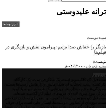
ترانه علیدوستی
آخرین نوشته‌ها
سینه‌مومنت
بازیگر را خفاش صدا بزنیم: پیرامون نقش و بازیگری در
فیلم‌ها
نویسنده:
مجید فخریان
-
۱۴۰۰-۰۱-۰۸
درباره‌ ما
سینه‌فیل یک کلکسیونر است، یک شکارچی ست، یک کارآگاه
کارکشته است. لحظات او، شکارهایش و رازهایش ژست‌ها هستند،
خمودگی‌ها و غیرمنتظره‌ها. چیزهایی که قصدش نبوده یا که با
زیرکی نبوغ‌آمیزی لابه‌لای فریم‌های فیلم کار گذاشته شده‌اند.
سینه‌فیل یک موزه‌دار است اما موزه او... موزه‌ای به غایت شخصی
ست. موزه‌ای از تصاویر، مومنت‌ها. ایستار جایی است برای حرف
زدن درباره این گنجه‌ها و دفترچه‌های شخصی. سینما برای سینه‌فیل