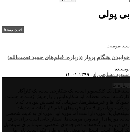
بی پولی
آخرین نوشته‌ها
سینه‌مومنت
خوابیدن هنگام پرواز (درباره: فیلم‌های حمید نعمت‌الله)
نویسنده:
مسعود مشایخی‌راد
-
۱۳۹۹-۰۱-۱۴
درباره‌ ما
سینه‌فیل یک کلکسیونر است، یک شکارچی ست، یک کارآگاه
کارکشته است. لحظات او، شکارهایش و رازهایش ژست‌ها هستند،
خمودگی‌ها و غیرمنتظره‌ها. چیزهایی که قصدش نبوده یا که با
زیرکی نبوغ‌آمیزی لابه‌لای فریم‌های فیلم کار گذاشته شده‌اند.
سینه‌فیل یک موزه‌دار است اما موزه او... موزه‌ای به غایت شخصی
ست. موزه‌ای از تصاویر، مومنت‌ها. ایستار جایی است برای حرف
زدن درباره این گنجه‌ها و دفترچه‌های شخصی. سینما برای سینه‌فیل
یک ایستار است. ایستار به معنی باور و طرز فکر است. باور ما