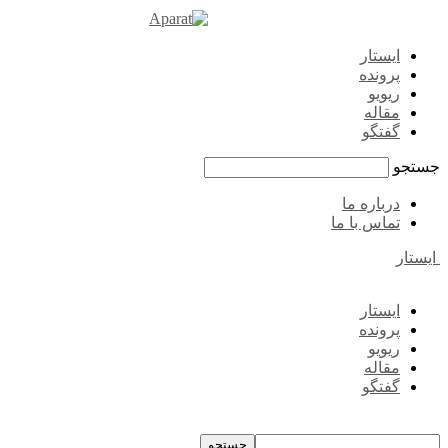
ایستار
پرونده
ریویو
مقاله
گفتگو
جستجو
درباره ما
تماس با ما
ایستار
ایستار
پرونده
ریویو
مقاله
گفتگو