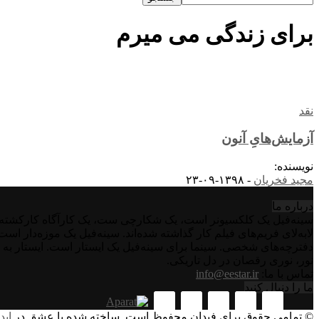
برای زندگی می میرم
نقد
آزمایش‌هایِ آنون
نویسنده:
مجید فخریان
-
۱۳۹۸-۰۹-۲۳
درباره‌ ما
سینه‌فیل یک کلکسیونر است، یک شکارچی ست، یک کارآگاه کارکشته اس
لابه‌لای فریم‌های فیلم کار گذاشته شده‌اند. سینه‌فیل یک موزه‌دار ا
دفترچه‌های شخصی. سینما برای سینه‌فیل یک ایستار است. ایستار به 
نور، نوری رقصان در دل تاریکی.
تماس با ما:
info@eestar.ir
ما را دنبال کنید
© تمامی حقوق برای فیدان محفوظ است. ساخته شده با عشق در
اید