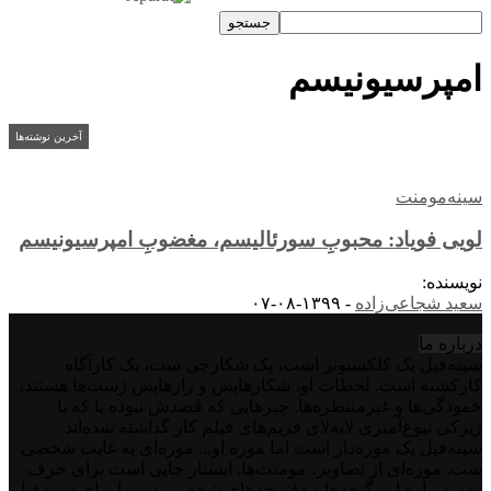
امپرسیونیسم
آخرین نوشته‌ها
سینه‌مومنت
لویی فویاد: محبوبِ سورئالیسم، مغضوبِ امپرسیونیسم
نویسنده:
سعید شجاعی‌زاده
-
۱۳۹۹-۰۸-۰۷
درباره‌ ما
سینه‌فیل یک کلکسیونر است، یک شکارچی ست، یک کارآگاه
کارکشته است. لحظات او، شکارهایش و رازهایش ژست‌ها هستند،
خمودگی‌ها و غیرمنتظره‌ها. چیزهایی که قصدش نبوده یا که با
زیرکی نبوغ‌آمیزی لابه‌لای فریم‌های فیلم کار گذاشته شده‌اند.
سینه‌فیل یک موزه‌دار است اما موزه او... موزه‌ای به غایت شخصی
ست. موزه‌ای از تصاویر، مومنت‌ها. ایستار جایی است برای حرف
زدن درباره این گنجه‌ها و دفترچه‌های شخصی. سینما برای سینه‌فیل