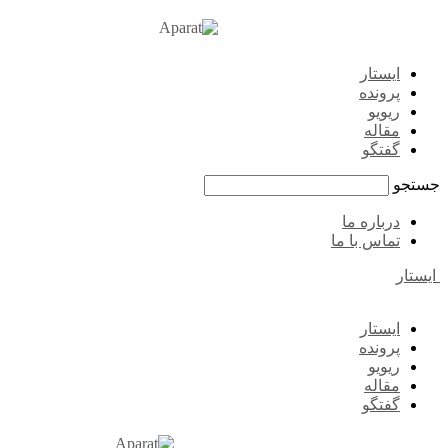
ایستار
پرونده
ریویو
مقاله
گفتگو
جستجو
درباره ما
تماس با ما
ایستار
ایستار
پرونده
ریویو
مقاله
گفتگو