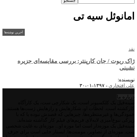
امانوئل سیه تی
آخرین نوشته‌ها
نقد
ژاک ریوت / جان کارپنتر: بررسی مقایسه‌ای جزیره
نشینی
نویسنده:
علی افتخاری
-
۱۳۹۷-۰۱-۳۰
درباره‌ ما
سینه‌فیل یک کلکسیونر است، یک شکارچی ست، یک کارآگاه
کارکشته است. لحظات او، شکارهایش و رازهایش ژست‌ها هستند،
خمودگی‌ها و غیرمنتظره‌ها. چیزهایی که قصدش نبوده یا که با
زیرکی نبوغ‌آمیزی لابه‌لای فریم‌های فیلم کار گذاشته شده‌اند.
سینه‌فیل یک موزه‌دار است اما موزه او... موزه‌ای به غایت شخصی
ست. موزه‌ای از تصاویر، مومنت‌ها. ایستار جایی است برای حرف