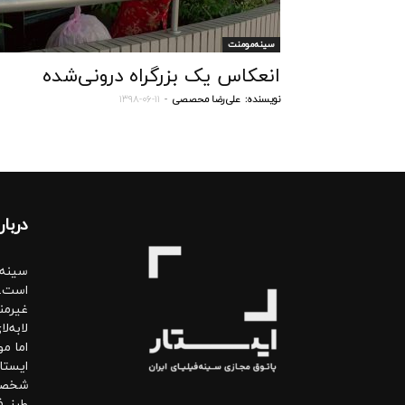
سینه‌مومنت
انعکاس یک بزرگراه درونی‌شده
نویسنده:
علی‌رضا محصصی
-
۱۳۹۸-۰۶-۱۱
دربار
سینه‌
است. 
غیرمن
لابه‌
اما مو
ایستا
شخصی.
طرز ف