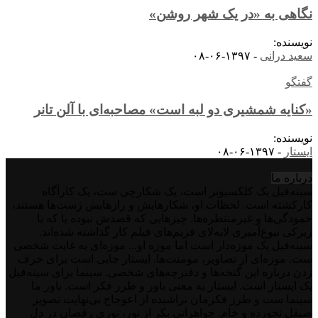
نگاهی به «در یک شهر روشن»
نویسنده:
سعید درانی
-
۱۳۹۷-۰۶-۰۸
گفتگو
«کنایه شمشیری دو لبه است» مصاحبه‌ای با آلن تانر
نویسنده:
ایستار
-
۱۳۹۷-۰۶-۰۸
درباره‌ ما
سینه‌فیل یک کلکسیونر است، یک شکارچی ست، یک کارآگاه
کارکشته است. لحظات او، شکارهایش و رازهایش ژست‌ها هستند،
خمودگی‌ها و غیرمنتظره‌ها. چیزهایی که قصدش نبوده یا که با
زیرکی نبوغ‌آمیزی لابه‌لای فریم‌های فیلم کار گذاشته شده‌اند.
سینه‌فیل یک موزه‌دار است اما موزه او... موزه‌ای به غایت شخصی
ست. موزه‌ای از تصاویر، مومنت‌ها. ایستار جایی است برای حرف
زدن درباره این گنجه‌ها و دفترچه‌های شخصی. سینما برای سینه‌فیل
یک ایستار است. ایستار به معنی باور و طرز فکر است. باور ما
سینما ست و طرز فکرمان تراشیده از اعوجاج بی‌نهایت تصویر
صیقل نخورده و خام. جواهراتی بکر از نور، نوری رقصان در دل