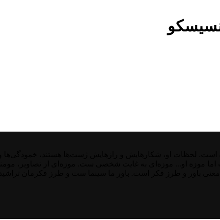
نسیسکو
ت. لحظات او، شکارهایش و رازهایش ژست‌ها هستند، خمودگی‌ها و غیر
ست اما موزه او... موزه‌ای به غایت شخصی ست. موزه‌ای از تصاویر، موم
معنی باور و طرز فکر است. باور ما سینما ست و طرز فکرمان تراشیده 