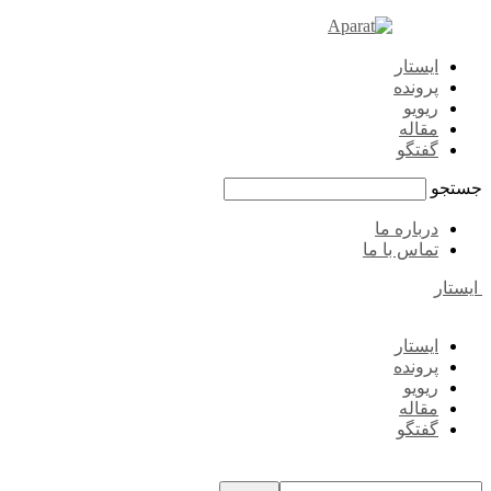
ایستار
پرونده
ریویو
مقاله
گفتگو
جستجو
درباره ما
تماس با ما
ایستار
ایستار
پرونده
ریویو
مقاله
گفتگو