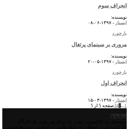
انحراف سوم
نویسنده:
ایستار
-
۱۳۹۷-۰۶-۰۸
بازخورد
مروری بر سینمای پرتغال
نویسنده:
ایستار
-
۱۳۹۷-۰۵-۲۰
بازخورد
انحراف اول
نویسنده:
ایستار
-
۱۳۹۷-۰۳-۱۵
1
...
5
4
3
صفحه 5 از 5
درباره‌ ما
سینه‌فیل یک کلکسیونر است، یک شکارچی ست، یک کارآگاه
کارکشته است. لحظات او، شکارهایش و رازهایش ژست‌ها هستند،