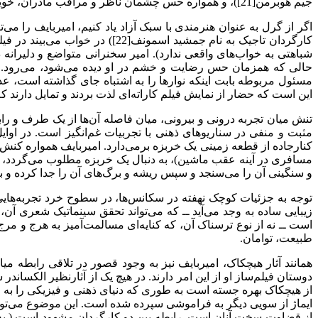
جیم هوبرمن[21])، و همواره حس چشمان ناظر و مراقب مادران، خویشاوندان، قلدران، و حس دیده شدن در جمع وجود دارد.
اگر از گرل به عنوان هنرمندی با سبک آزاد یاد کنیم، امیربایف را م
کارگردان تاجیک به نام جمشید ا
شباهتی به خواب‌های واقعی ندارد). امیر سخنرانی متواضع و دلیرانه
مسئول مربوطه بابت اینکه نوار‌ها را به اشتباه جای گذاشته است، ع
این است که حضار از نمایش فیلم کاراته‌ای لذت بردند و تمایل دارند ک
تنش میان تجربه درونی و بیرونی، میان فاصله آن‌ها از یک طرف و را
مثبت و منفی در سناریوهای ذهنی با تجربیات غم‌انگیز است. در اوایل
کنارجاده از قطعه زمینی یک خربزه برمی‌دارد. امیربایف همواره کنش‌
مسافری در آینه عقب ماشین)، به دنبال یک خربزه مطلوب می‌گردد، و
و سنگینی آن را می‌سنجد و سپس ریشه و برگ‌های آن را جدا کرده و بر
توجه به جزئیات کوچک نهفته در سکانس‌ها، در سطوح خرد تجربه‌هایی ع
زیبایی ساده به وجد می‌آید ــ که می‌تواند تحقق سینماتیک شعری آن
است ــ نه از نوع ترسناک آن، که کنایه‌ای مسالمت‌آمیز به هرج و مرج
طبیعت، توامان.
همانند آثار هیچکاک، امیربایف نیز به وجود قصور در تلاقی رابطه 
از هیچکاک بهره جسته است به طوری که دنیای ذهنی و فیزیکی را به 
از قضاوت سخت آنان است. رابطه بین دو کارگردان مشهود است ( به 