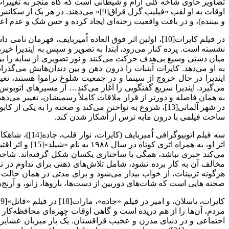
تصاویر حاوی شاخه گلی آرام و شیطانی است که گاه منجر به تغییرات ن
اوقات به او لقب «فیلیپ گرل قزاق[9]» 
و بیننده)، و در بافت واقعیت رخنه‌ای ایجاد کرده و حس شک و عدم اعط
نشسته است. پرده کنار می‌رود، ابتدا به تصویر و سپس به ایندیرا
میان دشتی وسیع بی‌هدف حرکت می‌کنند و نور تصویری از سایه را بر بی
به او می‌دهد. کایرات آبنبات را درون دهن و بین دندان‌هایش می‌گذ
ایندیرا در حال خروج از سینما و در جمعیت شلوغ تراموا هستند، تغیی
می‌گیرد. ایندیرا سریع گفتگویی را آغاز می‌کند… از مسیرهای اتوبوس حر
به همان فاصله و دورتر از قرار ملاقات کاملاً رسمیشان، تغییر می‌دهد
در شهر آلماتی[13]، شروع به نواختن می‌کند و صحنه را 
ساخت فیلمی با درون مایه ترس از آشکار شدن کند.
مخالف آن به کار برده نشود، شامل تلاش‌های ذهنی برای تداوم در 
هرگونه تزیینات، از خواب بیدار می‌شود و برای مدتی در همان حالت 
صحنه هایی است که شات‌های دوربین از دست‌ها، بازوها، زانو، و آرن
مردم، آن‌ها را از هم دریده است و گاهی اوقات چهره‌ای محافظه‌کار 
اجتماعی و در دنیای مدرن و عجیب قراقستان. یک بار میزبان عشایر 