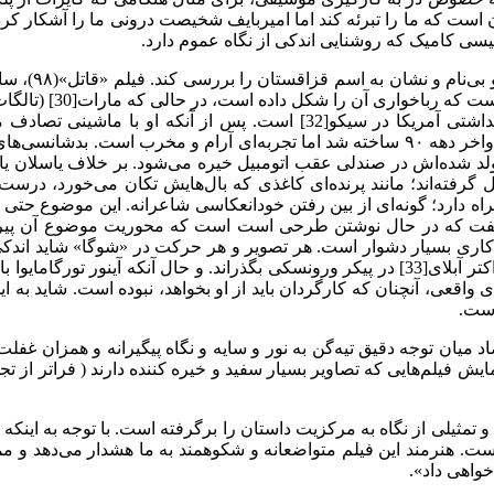
است که ما را تبرئه کند اما امیربایف شخیصت درونی ما را آشکار کرده
یسی کامیک که روشنایی اندکی از نگاه عموم دارد.
مشاهده‌گر وضعیت اسفناک مردم پایین شهر در سیستم مراقبت بهداشتی آمریکا 
زورگویی و ذهنیت بازار آزاد موجود را نشان می‌دهد. فیلم «قاتل» در اواخر دهه ۹۰ ساخته شد ا
لد شده‌اش در صندلی عقب اتومبیل خیره می‌شود. بر خلاف یاسلان یا کا
گاه می‎کند که در فیلم با نماد‌ها شکل گرفته‌اند؛ مانند پرنده‌ای کاغذی که بال‌هایش
 در سال ۲۰۰۴ ملاقات کردم به من گفت که در حال نوشتن طرحی است است که محوریت م
د، کاری بسیار دشوار است. هر تصویر و هر حرکت در «شوگا» شاید اندکی
بیشتری را در تباهی قهرمان خود به سوی جنون و با جذاب کردن کاراکتر آبلای[33] در پیکر ورو
است.
میان توجه دقیق تیه‌گن به نور و سایه و نگاه پیگیرانه و همزان غفلت‌
و تمثیلی از نگاه به مرکزیت داستان را برگرفته است. با توجه به اینک
ست. هنرمند این فیلم متواضعانه و شکوهمند به ما هشدار می‌دهد و م
خواهی داد».