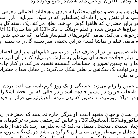
ی‌توان هنرمند قضاوت‌های سختگیرانه فردی و هیجانات احتمالی معرفی ک
سمونف[22]) در خواب می‌بیند در فیلمی به او نقش اول را داده‌اند (همانطور که در سبک
 در برابر حضاری که ظاهرا گوش می‍‌دهند، نطق می‌کند، یک دسته گل 
حالی که همز
ذرخواهی می‌کند. تمامی کابوس‌های فیلم‌ساز هنگامی که صاحب تئاتر ا
ه مابقی فیلم را تماشا کنند.»‌ در این لحظه، امیر دسته گل را به سمتی
بطه صمیمی این دو از طرف دیگر، در تمامی فیلم‌های امیربایف احساس
 فیلم «جاده» صحنه ای بی‌نظیر به نمایش درمی‌آید که در آن امیر در م
ها را به چندین تصویر و احساسات گسسته تقسیم می‌کند. در کنار جاده ت
 در نهایت یک سکانس بی‌نظیر شکل می‌گیرد:‌ در مقابل صدای حشرات و
 می‌دارد.
میق را رقم می‌زند. خستگی از یک روز گرم تابستانی، لذت بردن از جه
، «انتخاب خربزه در مسیر جاده» باشد و در حالی که این لحظه آشکار
 در ادراک روزمره، به تصویر کشیدن مردم با هیپنوتیزمی فراتر از خود
میان انسان و جهان متعهد است. او هرگز اجازه نمی‌دهد که بخش‌های 
دوستان فیلم‌ساز او از این امر دارند. در هیچ یک از آثارنظیر الکساندر ساکوروف
چنان سطحی متخلخل منتقل می‌کند که به نظر می‌رسد یک دهه از داستا
خصوص در به کارگیری موسیقی، برای مثال هنگامی که کایرات از پلکان