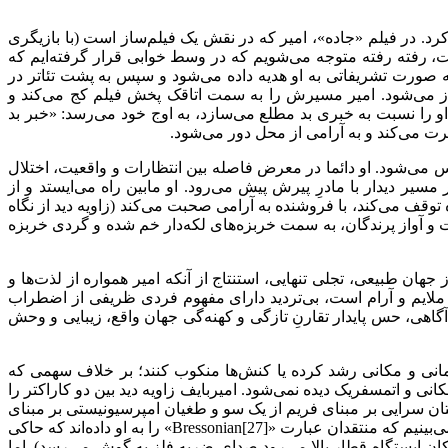
رد. در فیلم «جاده»، امیر که در نقش یک فیلم‌ساز است (با بازیگری
 امیربایف بارز است، رفته رفته متوجه می‌شویم که در وسط خوابی قرار گرفته‌ایم که
به صورت تشریفاتی به او هدیه داده می‌شود و سپس به پشت تئاتر در
مان حس رضایت و خشم در او دیده می‌شود، می‌رود. چراغ‌ها خاموش شده و فیلم «وُدانگ بی‌باک»[23] اثر شا سان[24] آغاز می‌شود. امیر مسیرش را به سمت اتاقک پخش فیلم کج می‌کند و
و را نسبت به خبری بد مطلع می‌سازد، به اوج خود می‌رسد: «خبر بد
 پرت می‌کند و به آرامی از محل دور می‌شود.
 می‌شود. او دائما در معرض فاصله بین انتظارات و واقعیت، اختلال
سیر دیدار با مادرِ پیرش پیش می‌رود. او مابین راه می‌ایستد و از
وقف می‌کند، با فروشنده به آرامی صحبت می‌کند (زاویه دید از نگاه
 آواز پرندگان،‌ به سمت خربزه‌های لکه‌دار خم شده و گردی خربزه
ان طبیعی، تجلی تنهایی، استنتاج از آنکه امیر همواره از لذت‌ها و
ا ملایم و آرام است، بی‌تردید دارای مفهوم فردی ظریفی از اضطراب
آگاهی، حس پایدار تقارنِ تازگی و کهنه‌گی جهان واقع، زیبایی و وحش
زمانی و مکانی رشد کرده یا کنش‌ها منکوب کنند؛ بر خلاف سهمی که
[25]، آپیچاتپونگ[26]، و عباس کیارستمی سفر به تراکم‌های مکانی و اتمسفریک دیده نمی‌شود. امیربایف زاویه دید بین دو کاراکتر را
ن سرایی بر مبنای فریم از یک سو و طغیان امپرسیونیستی بر مبنای
ایماژ از سویی دیگر به فراموشی سپرده شده است. این موضوع می‌تواند دلیل بر بی‌نظیر بودن نسبی این کارگردان باشد. در یک نگاه سریع، می‌بینیم که منتقدان عبارت «[27]Bressonian» را به او داده‌اند که حاکی
 ایستگاه قطار بالا می‌رود صدای ضربه فلز به گوش می‌رسد). اما