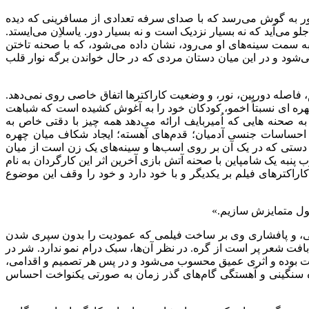
ر به گوش می‌رسد که با صدای سرفه تعدادی از مسافرینی که دیده
لو می‌آید که نه بسیار نزدیک است و نه بسیار دور. یاسلاِن می‌ایستد.
به سمت سینه‌های او می‌رود، نشان داده می‌شود، که با صحنه تاختن
ی‌شود و در این میان دستان مردی که در حال خواندن برگه نوار قلب
، فاصله دوربین،‌ نور، و وضعیت کاراکترها اتفاق خاصی روی نمی‌دهد.
که به آرامی با چهره ای نسبتاً اخمو، کودکان خود را به آغوش کشیده است که شباهت
 صحنه هایی که اُمیربایف ارائه می‌دهد همه چیز با دقتی خاص به
خ احساسات جنسی آدمیان؛ قدم‌های آهسته؛ ایجاد شکاف میان چهره
 دستی که در یک آن بر روی اسب‌ها و سینه‌های یک زن است از میان
پنبه یک شامپاین با صحنه آتش بازی آخرین اثر این کارگردان به نام
ل کاراکترهای فیلم بر یکدیگر و با خود دارد و خود را وقف این موضوع
مول متمایزش سازیم.»
درک ماشینی، و پافشاری وی بر ساخت فیلمی که عمودیت را بدون سپری شدن
افت شعر پر است از گره. در نظر آن‌ها، سبک درام نمو ندارد. شر در
 زحمات بوده و اثری عمیق محسوب می‌شود و در پس هر تصمیم و اقدامی،
واره سنگینی و آهستگی گام‌های گذر زمان به صورتی یکنواخت احساس