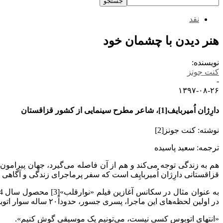
نقد
هنر دیدن با چشمان خود
نویسنده:
کنت جونز
-
۱۳۹۷-۰۸-۲۶
دارِژان اُمیربایف[1]، شاعر مطرح سینمایی از کشور قزاقستان
نوشته: کنت جونز[2]
ترجمه: سعید پاسیده
هم به زندگی توجه می‌کند و هم از آن فاصله می‌گیرد، جهان پیرامو
قزاقستانی دارِژان اُمیربایِف است که سفر پرماجرای زندگی و آگاهی را
در اولین لحظه‌های این ماجرا، پسری جسور، حدوداً۲۰ ساله سوار اتوبوس می‌‌شود و در همان لحظه، چشمانش به سمت دختری زیبارو می‌اُفتد. شب هنگام است. یاسلان شروع یک رابطه عاشقانه را می‌بیند.
«انتهای اتوبوس کسی نیست، می‌تونیم یک موسیقی گوش کنیم».