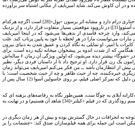
 و در آن کاوش می‌کند. شاید امیربایف از مکانی اشتباه سر برآورده
امیربایف در دو اثر خود تلاش کرده است تا هویت یک سازمان غریبه و بی‌نام و نشان به اسم قزاقستان را بررسی کند. فیلم «قاتل»(۹۸)، ساختاری درام دارد و مشابه اثر برسون «پول»[28] است اگرچه هرکدام
لحنی متفاوت دارند. قهرمان فیلم برسون، یوون[29] قربانی تزویری است که رباخواری آن را شکل داده است، در حالی که مارات[30] (تالگات آستوو[31]) در تاروپود موقعیتی بسیار متفاوت قرار دارد، و از نزدیک
در سیکو[32] است. پس از آنکه او با ماشینی تصادف می‌کند، وارد چرخه فاسدی از بدهی‌ها می‌شود که در اینجا امیربایف
ما تجربه‌ای آرام و مخرب است. بدشانسی‌های مارات می‌توانست مارا در هر لحظه با خود به پایین پرتاب کند. علت
یرات یا امیر، او تمایلی به نگاه کردن و عمیق شدن به دنیای بیرون
 تکان می‌خورد، درست هنگامی که از شدت اندوه بر پیشخوان میخانه تکیه زده است. برای
امیربایف، این محرومیت نهایی از جهان هایپرکاپیتالیسم جدید را به همراه دارد؛ گونه‌ای از بین رفتن خودانعکاسی شاعرانه. این موضوع حتی در «شوگا» بیشتر دیده می‌شود، که اولین ویژگی آن زمان ۶ ساله‌اش
وضوع آن پیرامون یک زن قرار دارد. او ترجیح داد تا از داستان فردی دیگر، نظیر
 بیش از انتظارمان باشد ــ من فکر می‌کنم امیربایف می‌تواند زمان
نسکی بگذراند. و حال آنکه آینور تورگامایوا بازیگری خیره‌کننده، چه از حیث ظاهر و چه از حیث شخصیت است؛ با
ترکیب واضحی از تلخی و اشتیاق، همواره حضور او در فیلم‌ها به معنای واقعی، آنچنان که کارگردان باید از او بخواهد، نبوده است. شاید به این دلیل که تمرکز اصلی فیلم، بر روی جاسولین آسوا (12 سال پس از
کارانه آبلای به چوگا ست، همین‌طور نگاه به رقاصه‌های برهنه ای که
در باشگاه‌‌های شبانه ای که او در آنجا وقت می‌گذراند، و به صفحات نمایش فیلم‌هایی که تصاویر بسیار سفید و خیره کننده دارند ( فراتر از تجسم زودگذری که در فیلم «کیلتر»[34] شاهد آن هستیم) و در نهایت به
ه توجه به انحرافات در حال گسترش بوده و بیش از هر زمان دیگری در
مکن است این جمله برای همه فیلم‌سازان صدق کند: «چشمانت را بر