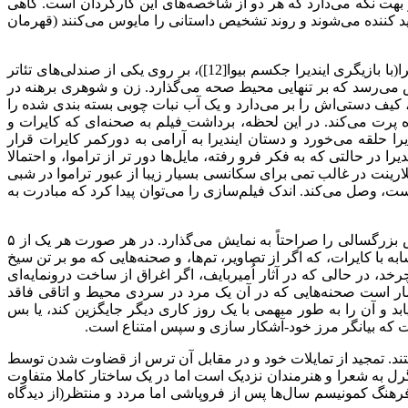
ر بهت نگه می‌دارد که هر دو از شاخصه‌های این کارگردان است. گاهی
ه رفته رفته نومید کننده می‌شوند و روند تشخیص داستانی را مایوس می‌کنند (قهرمان
در فیلم کایرات[10]، اولین اثر فوق العاده اُمیربایف، قهرمان نامی داستان(با بازیگری کایرات ماهمتو[11]) در اولین قرار ملاقات خود با ایندیرا(با بازیگری ایندیرا جکسم بیوا[12])، بر روی یکی از صندلی‌های تئاتر
 می‌رسد که بر تنهایی محیط صحه می‌گذارد. زن و شوهری برهنه در
د، کیف دستی‌اش را بر می‌دارد و یک آب نبات چوبی بسته بندی شده را
ه پرت می‌کند. در این لحظه، برداشت فیلم به صحنه‌ای که کایرات و
را حلقه می‌خورد و دستان ایندیرا به آرامی به دورکمر کایرات قرار
 در حالتی که به فکر فرو رفته، مایل‌ها دور تر از تراموا، و احتمالا
کلارینت در غالب تمی برای سکانسی بسیار زیبا از عبور تراموا در شبی
جمع است، وصل می‌کند. اندک فیلم‌سازی را می‌توان پیدا کرد که مبادرت به
سه فیلم اتوبیوگرافی اُمیربایف (کایرات، نوار قلب، جاده[14])، شاهکاری سه‌گانه است که تکامل و رشد روحی از کودکی تا نوجوانی و سپس بزرگسالی را صراحتاً به نمایش می‌گذارد. در هر صورت هر یک از ۵
 نام «شیلد»[15] و اثر اقتباسی ۴۰ دقیقه او از چخوف به نام «درباره عشق[16]» فیلمی نسبتاً مشابه با کایرات، که اگر از تصاویر، تم‌ها،‌ و صحنه‌هایی که مو بر تن سیخ
17]پیرامون خیال و جابجایی خاطرات و زمان می‌چرخد، در حالی که در آثار اُمیربایف، اگر اغراق از ساخت درونمایه‌ای
مار است صحنه‌هایی که در آن یک مرد در سردی محیط و اتاقی فاقد
د و آن را به طور مبهمی با یک روز کاری دیگر جایگزین کند، یا بس
ست که بیانگر مرز خود-آشکار سازی و سپس امتناع است.
 «شوگا»، همه از شخصیتی درونگرا برخوردار هستند. تمجید از تمایلات خود و در مقابل آن ترس از قضاوت شدن توسط
گرل به شعرا و هنرمندان نزدیک است اما در یک ساختار کاملا متفاوت
رهنگ کمونیسم سال‌ها پس از فروپاشی اما مردد و منتظر(از دیدگاه