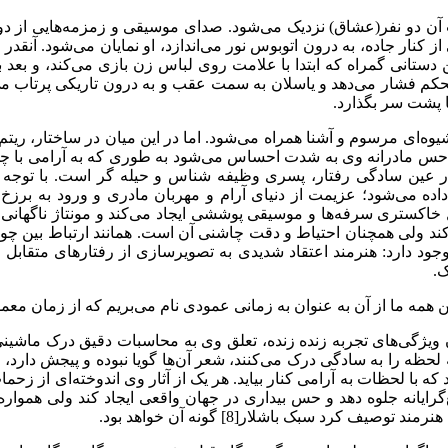
 آن دو نفر(عشاق) نزدیک می‌شود. صدای موسیقی و زمزمه‌هایی از دو
 کنار جاده، به درون اتوبوس نور می‌اندازد، او نمایان می‌شود. آنقدر ج
 دستانی گمراه که ابتدا با علامت روی لباس زن بازی می‌کند، و بعد 
ا محکم فشار می‌دهد و یاسلان به سمت عقب و به درون تاریکی پرتاب م
ا پشت سر بگذارد.
شیوه‌ای مرسوم و آشنا همراه می‌شود. اما در این میان در ساختار، ریتم
ول توکتیبایوا[5]) به خواب رفته است، حس مادرانه وی به شدت احساس می‌شود به طوری 
 در عین سادگی رفتار، پسری وظیفه شناس و حیله گر است. با توجه به
اده می‌شود؛‌ عزیمت از دنیای آرام و مهربان مادری و ورود به برز
ال خاکستری سرفه‌ها و موسیقی پوششی ایجاد می‌کند و مونتاژ ناگهانی
ند ولی همچنان احتیاط و دقت چاشنی آن است. همانند ارتباط بین چوب 
 هم وجود دارد: هنرمند اعتقاد شدیدی به تصویر‌سازی از رفتارهای متقاب
ک.
 همه ما از آن به عنوان به زمانی عمودی نام می‌بریم که از زمان مع
در به کار بردن ویژگی‌های تجربه زنده زنده، تعلق وی به محاسبات دقیق 
لحظه را به سادگی درک می‌کنند، شعر آن‌ها گویا نبوده و پیجش دارد، ب
 که با لحظات به آرامی کنار بیاید. هر یک از آثار وی اندوخته‌ای از
ع‌گرایانه جلوه دهد و حس بیداری در جهان واقعی ایجاد کند ولی هم
 کرد سبک باشلار[8] گونه آن خواهد بود.