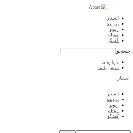
ایستار
پرونده
ریویو
مقاله
گفتگو
جستجو
درباره ما
تماس با ما
ایستار
ایستار
پرونده
ریویو
مقاله
گفتگو