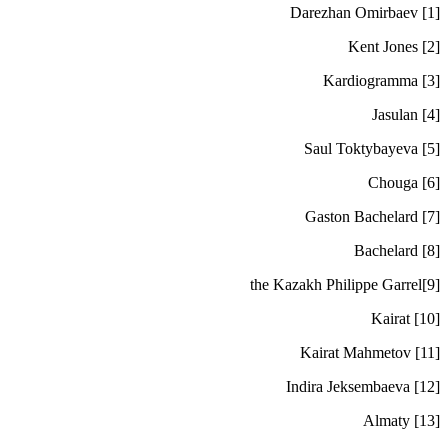
[1] Darezhan Omirbaev
[2] Kent Jones
[3] Kardiogramma
[4] Jasulan
[5] Saul Toktybayeva
[6] Chouga
[7] Gaston Bachelard
[8] Bachelard
[9]the Kazakh Philippe Garrel
[10] Kairat
[11] Kairat Mahmetov
[12] Indira Jeksembaeva
[13] Almaty