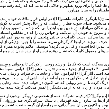
اگهانی و تجلی‌ها‌یی می‌گردد، گاه قتل رخ می‌دهد و گاه همگان را د
می‌دهند. در هر یک از سکانس ها، فضا را برای ورود تصاویر و حالاتی آماده می‌کند ک
مینان را به میان می‌آورد.
 خیره می‌شود. صدای سوت قطار از فیلمی که در حال پخش است به گوش
نندگان می‌اندازد. در همین بین، ایندیرا بی‌آنکه چشم از تصویر بردار
راد و شروع به جویدن آن می‌کند، و حواس زن را که در مقابلش ایستاد
ر پیدا می‌کند. دست کایرات با حالتی متحمل از رنج، به دور کمر ایندی
ف می‌زند. در اینجا کارگردان سریعاً صحنه را با چهره نزدیکی از ایندیرا
. ایندیرا کجا است؟‌ و کی بر می‌گردد؟ موسیقی ملایم پیانو به همراه 
به یکی از کابوس‌های معمول کایرات که نشان دهنده ترس او از دیده شدن در 
اثر او، به همراه اثری کوتاه در سال ۱۹۸۸ به
می‌کند خبری نباشد، همگی با ساختاری یکسان شکل گرفته‌اند. شاخصه اصلی آثار گرل[
تراوش تعادل تجربه‌گرایی به همراه اضطراب ناشی از آن است. بی‌ش
درنگ کرده تا از شر رویایی که هم اکنون در خواب دیده است رهایی یاب
ج‌های مردان و زنان که به آرامی یکدیگر را لمس می‌کند، گرفته شده ا
کایرات، یاسلان، و امیر در فیلم «جاده»، مارات[18] در فیلم «قاتل»[19]، و تیگن[20]‌در فیلم
از آن‌ها می‌سازد. رابطه قهرمانان با سبک اشرافی‌گری ضد بورژوایی 
بوده و اکنون میزبان سرگردانی، سرمایه‌داران گرسنه نفت، تشعشع ف