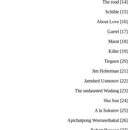
[14] The road
[15] Schilde
[16] About Love
[17] Garrel
[18] Marat
[19] Killer
[20] Tieguen
[21] Jim Hoberman
[22] Jamshed Usmonov
[23] The undaunted Wudang
[24] Sha Sun
[25] A la Sokurov
[26] Apichatpong Weerasethakul