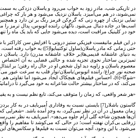
در تاریکی شب، مادر زود به خواب می‌رود و یاسلان دزدکی به سمت
نمی‌شوند، در هم می‌آمیزد. یاسلان نزدیک می‌شود و هر بار که چراغی از
نمایی نزدیک از چهره زنی که گرم‌کن قرمز رنگ بر تن دارد و همچنین
اسب‌ها در جاده دنبال می‌شود. ناگهان راننده اتوبوس، پدال ترمز ر
خود در کلینیک مراقبت است، دیده می‌شود جایی که باید یک ماه را تنه
در این فیلم مانیفست فیزیکیِ ستیزِ درونی با افزایش سن کاراکتر با 
حتی زمانی که مادر یاسلان(سا
به دنیای عاشقانه قدیمی‌ها(بر خلاف عاشقانه مدرن) دارد. یاسلان
تمیزترین ساختار نحوی تجزیه شده و حالتی فضایی به آن اختصاص د
معصوم یاسلاِن و زاویه دید اول شخص او در حال راه رفتن؛ بر ابتذ
صحنه نور چراغ/ راننده اتوبوس/یاسلِان/نوار قلب به سرعت عبور می‌ک
«شوگا»[6]، احساس فیلم‌های هیچکاک ایجاد می‌شود اما تفاوتی
می‌کند، که در ساختار بیشتر حالت شاعرانه به خود می‌گیرد تا دراماتی
«هر شعر واقعی، که زمان را متوقف می‌کند، تابع نظم نیست و به یقین
گاستون باشلار[7] بایستی نسبت به وفاداری اُمیربایف 
زمان معمول در آن در نظر نمی‌گیرد، به وجد آمده باشد. «شعرایی که 
آن‌ها همچون شاخه گلی آرام جلوه می‌دهد». اُمیربایف به نظر نمی‌رسد
ژرفایی بی‌کران نهفته است؛ در حالی که می‌کوشد تا مفاهیم را واق
می‌شود. با این وجود، آنچه می‌توان نسبت به فیلم‌ها و سکانس‌های این هنرمند توصیف