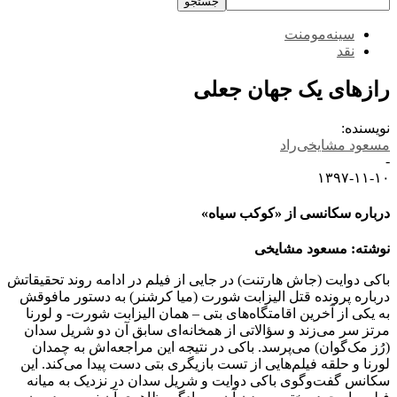
سینه‌مومنت
نقد
رازهای یک جهان جعلی
نویسنده:
مسعود مشایخی‌راد
-
۱۳۹۷-۱۱-۱۰
درباره سکانسی از «کوکب سیاه»
نوشته: مسعود مشایخی
باکی دوایت (جاش هارتنت) در جایی از فیلم در ادامه روند تحقیقاتش
درباره پرونده قتل الیزابت شورت (میا کرشنر)‌ به دستور مافوقش
به یکی از آخرین اقامتگاه‌های بتی – همان الیزابت شورت- و لورنا
مرتز سر می‌زند و سؤالاتی از همخانه‌ای سابق آن دو شریل سدان
(رُز مک‌گوان) می‌پرسد. باکی در نتیجه این مراجعه‌اش به چمدان
لورنا و حلقه فیلم‌هایی از تست بازیگری بتی دست پیدا می‌کند. این
سکانس گفت‌وگوی باکی دوایت و شریل سدان در نزدیک به میانه