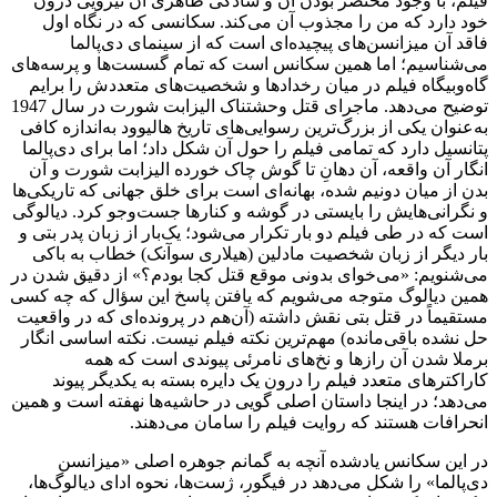
فیلم، با وجود مختصر بودن آن و سادگی ظاهری آن نیرویی درون
خود دارد که من را مجذوب آن می‌کند. سکانسی که در نگاه اول
فاقد آن میزانسن‌های پیچیده‌ای است که از سینمای دی‌پالما
می‌شناسیم؛ اما همین سکانس است که تمام گسست‌ها و پرسه‌های
گاه‌وبیگاه فیلم در میان رخدادها و شخصیت‌های متعددش را برایم
توضیح می‌دهد. ماجرای قتل وحشتناک الیزابت شورت در سال 1947
به‌عنوان یکی از بزرگ‌ترین رسوایی‌های تاریخ هالیوود به‌اندازه کافی
پتانسیل دارد که تمامی فیلم را حول آن شکل داد؛ اما برای دی‌پالما
انگار آن واقعه، آن دهانِ تا گوش چاک خورده الیزابت شورت و آن
بدن از میان دونیم شده‌، بهانه‌ای است برای خلق جهانی که تاریکی‌ها
و نگرانی‌هایش را بایستی در گوشه و کنارها جست‌وجو کرد. دیالوگی
است که در طی فیلم دو بار تکرار می‌شود؛ یک‌بار از زبان پدر بتی و
بار دیگر از زبان شخصیت مادلین (هیلاری سوآنک) خطاب به باکی
می‌شنویم: «می‌خوای بدونی موقع قتل کجا بودم؟» از دقیق شدن در
همین دیالوگ متوجه می‌شویم که یافتن پاسخ این سؤال که چه کسی
مستقیماً در قتل بتی نقش داشته (آن‌هم در پرونده‌ای که در واقعیت
حل نشده باقی‌مانده) مهم‌ترین نکته فیلم نیست. نکته اساسی انگار
برملا شدن آن رازها و نخ‌های نامرئی پیوندی است که همه
کاراکترهای متعدد فیلم را درون یک دایره بسته به یکدیگر پیوند
می‌دهد؛ در اینجا داستان اصلی گویی در حاشیه‌ها نهفته است و همین
انحرافات هستند که روایت فیلم را سامان می‌دهند.
در این سکانس یادشده آنچه به گمانم جوهره اصلی «میزانسن
دی‌پالما» را شکل می‌دهد در فیگور، ژست‌ها، نحوه ادای دیالوگ‌ها،