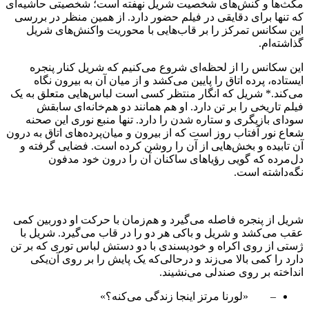
مکث‌ها و کنش‌های شخصیت شریل نهفته است؛ شخصیتی حاشیه‌‌ای
که تنها برای دقایقی در فیلم حضور دارد. از همین منظر در بررسی
این سکانس تمرکز را بر قاب‌هایی با محوریت واکنش‌های شریل
گذاشته‌ام.
این سکانس را از لحظه‌ای شروع می‌کنیم که شریل کنار پنجره
ایستاده، پرده اتاق را پایین می‌کشد و از میان آن به بیرون نگاه
می‌کند.* شریل که انگار منتظر کسی است لباس‌هایی متعلق به یک
فیلم تاریخی را بر تن دارد. او هم همانند دو هم‌خانه‌ای سابقش
سودای بازیگری و ستاره شدن را دارد. تنها منبع نوری این صحنه
شعاع نور آفتاب روز است که از بیرون و میان‌پرده‌های اتاق به درون
آن تابیده و بخش‌هایی از آن را روشن کرده است. فضایی گرفته و
دل‌مرده که گویی رؤیاهای ساکنان آن را درون خود مدفون
نگه‌داشته است.
شریل از پنجره فاصله می‌گیرد و هم‌زمان با حرکت او دوربین کمی
عقب می‌کشد و شریل و باکی هر دو را در قاب می‌گیرد. شریل با
ژستی از روی اکراه و خودپسندی با دو دستش لباس توری که بر تن
دارد را کمی بالا می‌زند و درحالی‌که یک پایش را بر روی آن‌یکی
انداخته بر روی صندلی می‌نشیند.
– «لورنا مرتز اینجا زندگی می‌کنه؟»