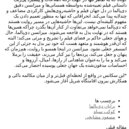
داستانی فیلم تعبیه‌شده به‌واسطه همسانی‌ها و میزانسن دقیق
دی‌پالما در دل جهان فیلم و حاشیه‌روی‌هایش کارکردی مضاعف و
چندلایه پیدا می‌کند. انحرافاتی که تنها به منظور تعمیم دادن یک
مفهوم کلیشه‌ای نیست. این‌ها حاشیه‌هایی در مسیر روایت هستند
که دی‌پالما نمی‌خواهد بی‌تفاوت از کنار آن‌ها بگذرد چراکه همین‌ها
هستند که در نهایت بدل به فاجعه می‌شوند. میزانسن دی‌پالما، حال
و هوای جعلی حاکم بر فضای فیلم را تشریح و مرئی می‌کند؛ البته
که آن‌قدر هوشمند و متعهد هست که خود نیز بدل به جزئی از این
اتمسفر جعلی نشود. میزانسن در اینجا همسو با روایت، هم‌زمان که
پنهان و جعل می‌کند، پرده‌ها را نیز کنار می‌زند، حقیقت را برملا
می‌کند و ما را به‌عنوان شاهدانی از رازها، امیال، آرزوها و
احساسات مدفون‌شده یک جهانِ جعلی پوسیده احضار می‌کند.
*این سکانس در واقع از لحظه‌ای قبل‌تر و از میان مکالمه باکی و
همکارش بیرون اقامتگاه شریل آغاز می‌شود.
برچسب ها
برایان دی‌پالما
کوکب سیاه
مسعود مشایخی
مقاله قبلی