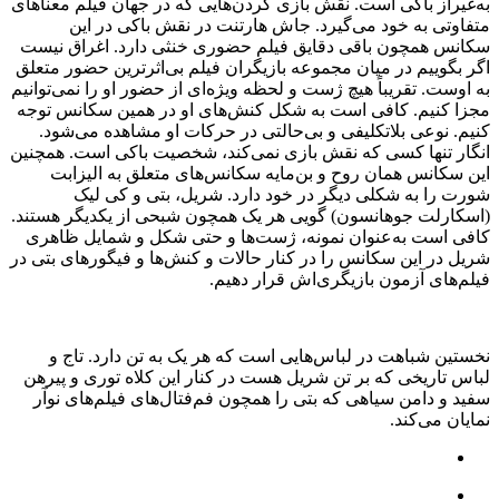
به‌غیراز باکی است. نقش بازی کردن‌هایی که در جهان فیلم معناهای
متفاوتی به خود می‌گیرد. جاش هارتنت در نقش باکی در این
سکانس همچون باقی دقایق فیلم حضوری خنثی دارد. اغراق نیست
اگر بگوییم در میان مجموعه بازیگران فیلم بی‌اثرترین حضور متعلق
به اوست. تقریباً هیچ ژست و لحظه ویژه‌ای از حضور او را نمی‌توانیم
مجزا کنیم. کافی است به شکل کنش‌های او در همین سکانس توجه
کنیم. نوعی بلاتکلیفی و بی‌حالتی در حرکات او مشاهده می‌شود.
انگار تنها کسی که نقش بازی نمی‌کند، شخصیت باکی است. همچنین
این سکانس همان روح و بن‌مایه سکانس‌های متعلق به الیزابت
شورت را به شکلی دیگر در خود دارد. شریل، بتی و کی لیک
(اسکارلت جوهانسون) گویی هر یک همچون شبحی از یکدیگر هستند.
کافی است به‌عنوان نمونه، ژست‌ها و حتی شکل و شمایل ظاهری‌
شریل در این سکانس را در کنار حالات و کنش‌ها و فیگورهای بتی در
فیلم‌های آزمون بازیگری‌اش قرار دهیم.
نخستین شباهت در لباس‌هایی است که هر یک به تن دارد. تاج و
لباس تاریخی که بر تن شریل هست در کنار این کلاه توری و پیرهن
سفید و دامن سیاهی که بتی را همچون فم‌فتال‌های فیلم‌های نوآر
نمایان می‌کند.