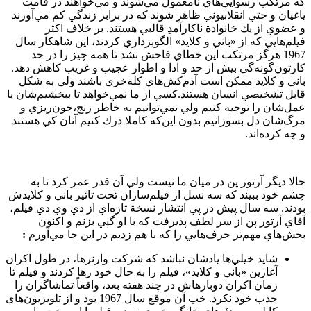
كه مرتكب رسوايي‌هاي نامعمول مي‌شوند و مي‌خواهند در قامت
ياغيان و حتي انقلابيوني ظاهر شوند كه در برابر زندگي كم مي‌آورند
و عضوي از يك خانوادة ناكارآمدِ قالبي هستند. بر خلاف اكثر
فيلم‌هايي كه از «باني و كلايد» الگوبرداري كردند، اين شاهكار سال
1967 هرگز مرتكب اين خطاي فاحش نشد تا همه چيز را در حد
كارتون‌گونه‌گي بيش از حد و ادا و اطوار عجيب و غريب كاهش دهد.
باني و كلايد ممكن است آدم‌كش‌هاي كله‌خري باشند ولي به شكل
قابل تشخيصي انسان هستند.كسي از ما نمي‌خواهد تا ببخشيم‌شان يا
عمل‌شان را توجيه كنيم ولي نمي‌توانيم به خاطر رنج،خون‌ريزي و
مرگ‌شان دل بسوزانيم بدون اين‌كه كاملا درك كنيم آنان كي هستند
و چه كرده‌اند.
حالا ديگر آرتور پن در ميان ما نيست ولي آن قدر عمر كرد تا به
چشم خود ببيند كه سه نسل از فيلم‌سازان تحت تاثير باني و كلايدش
بودند. سه سال پيش در پي انتشار نسخة تازه‌اي از دي وي دي فيلم،
آقاي آرتور پن از سر لطف پذيرفت كه با او گپي بزنم و اكنون
بخش‌هاي مهم‌تر حرف‌هايي را كه با هم زديم در اين جا مي‌آورم
:
شايد خيلي‌ها يادشان نباشد كه شركت وارنرها، در طول اكران
آغازين «باني و كلايد»، فيلم را به حال خود رها کردند و فيلم تا
زمان اكران دوباره­اش در چند هفته بعد، واقعاً تماشاگران را
جذب خود نكرد. خب آن موقع سال 1967 بود و از تلويزيون‌های