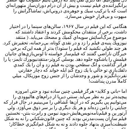
برانگيزاننده‌ی فيلم نيست و بيش از آن درام دوران­‌سازِ متهورانه‌اي
است كه با تركيب سبك و جوهره‌ی دروني‌اش، تماشاگرانش را
مبهوت و بی‌قرارِ خويش مي‌سازد.
هنگامي كه اين فيلم در سال ۱۹۶۷، سالن‌های سينما را در اختيار
داشت، برخي از منتقدان محكومش كردند و اعتقاد داشتند كه
موضوعِ مرگ‌آسايَش سويه‌اي كميك و مضحك می‌یابد. ( منتقد
نيوزويك پنبه‌ی فيلم را زد و در نقدي كوتاه، بي‌رحمانه، تحقيرش كرد.
هر چند طولي نكشيد كه فيلم را ستود!) بدتر از همه اين‌که برخي
خبر‌گان ناراضي گفتند كه فيلم‌ساز خواسته تا لوس‌بازي‌هاي جانيان
فيلمش را باشكوه جلوه دهد. بوسلي كروثر-منتقدنيويورك تايمز- پا را
فراتر گذاشت و انگ سطحي بودن به فيلم زد و آن را يك كمدي
دلقك‌بازيِ تو خالي با يك زوج گَندِ ابله خواند كه دچار حقارتي
نفرت‌انگيزند و شور و وجدشان را از جنس زوج موزيكال، ميلي
كاملاً مدرن پنداشت!
اما «باني و كلايد» هرگز فيلمي چنين ساده نبود و حتي امروزه
پيچيده‌تر نيز به نظر مي‌آيد. سنتي ديرپا از درام‌هاي هاليوودي را
مي‌توانيم پي بگيريم كه در آن‌ها عُشاقي را مي‌بينيم در حال فرار كه
جنايتي را دامن زده‌اند و هر يك ديگري را بر سر ذوق مي‌آوَرَد.‌ ولي
آرتور پن و فيلم‌نامه‌‌‌‌‌نويس‌‌هايش-ديويد نيومن و رابرت بنتن- نخستين
فيلم سازان پست‌مدرني بودند كه چنين قانون‌شكناني را نه به شكل
شيطنت‌آميزي بد‌نهاد جلوه دادند و نه به شكل غم‌انگيزي خطاكار؛