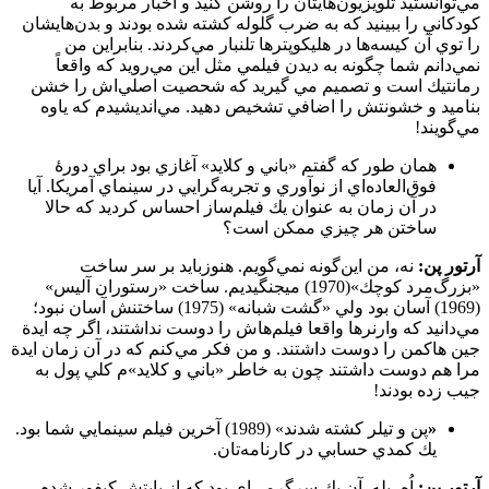
مي‌توانستيد تلويزيون‌هايتان را روشن كنيد و اخبار مربوط به
كودكاني را ببينيد كه به ضرب گلوله كشته شده بودند و بدن‌هايشان
را توي آن كيسه‌ها در هليكوپترها تلنبار مي‌كردند. بنابراين من
نمي‌دانم شما چگونه به ديدن فيلمي مثل اين مي‌رويد كه واقعاً
رمانتيك است و تصميم مي گيريد كه شحصيت اصلي‌اش را خشن
بناميد و خشونتش را اضافي تشخيص دهيد. مي‌انديشيدم كه ياوه
مي‌گويند!
همان طور كه گفتم «باني و كلايد» آغازي بود براي دورۀ
فوق‌العاده‌اي از نوآوري و تجربه‌گرايي در سينماي آمريكا. آيا
در آن زمان به عنوان يك فيلم‌ساز احساس كرديد كه حالا
ساختن هر چيزي ممكن است؟
آرتور پن:
نه، من اين‌گونه نمي‌گويم. هنوزبايد بر سر ساخت
«بزرگ‌مرد كوچك»(1970) می­جنگیدیم. ساخت «رستوران آليس»
(1969) آسان بود ولي «گشت شبانه» (1975) ساختنش آسان نبود؛
مي‌دانيد كه وارنرها واقعا فيلم‌ه­اش را دوست نداشتند، اگر چه ايدة
جين هاكمن را دوست داشتند. و من فكر مي‌كنم كه در آن زمان ايدة
مرا هم دوست داشتند چون به خاطر «باني و كلايد»م كلي پول به
جيب زده بودند!
«
پن و تيلر كشته شدند» (1989) آخرين فيلم سينمايي شما بود.
يك كمدي حسابي در كارنامه‌تان.
آرتور پن:
اُه، بله. آن يك سرگرمي‌اي بود كه از بابتش كيفور شدم.