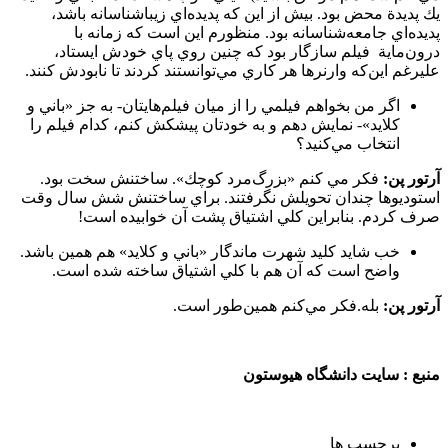
يك پديدة محض بود. بيش از اين كه پديده‌اي زيباشناسانه باشد،
پديده‌اي جامعه‌شناسانه بود. منظورم اين است كه زمانه با
درون‌ماية فيلم سازگار بود كه چنين روي پاي خودش ايستاد،
عليرغم اين‌كه وارنرها هر كاري مي‌توانستند كردند تا نابودش كنند.
اگر من بخواهم فيلمي را از ميان فيلم‌هايتان- به جز «باني و
كلايد»- نمايش دهم و به خودتان پيشكش كنم، كدام فيلم را
انتخاب مي‌كنيد؟
آرتور پن:
فكر مي كنم «بزرگ‌مرد كوچك». ساختنش سخت بود.
استوديوها چندان تحويلش نگرفتند. براي ساختنش شش سال وقت
صرف كردم. بنابراين كلي اشتياق پشت آن خوابيده است!
خب شايد كليد شهرت ماندگار «باني و كلايد» هم همين باشد.
واضح است كه آن هم با كلي اشتياق ساخته شده است.
آرتور پن:
بله.فكر مي‌كنم همين‌طور است.
منبع : سايت دانشگاه هيوستون
برچسب ها