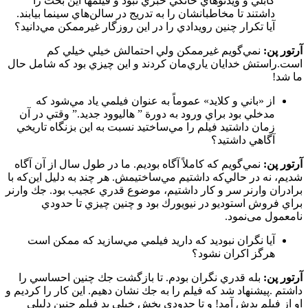
كابلي و ويدئوهاي خانگي خبري نبود و فيلم­ها اين بخت را
داشتند تا مخاطبانشان را به تدريج در سالن‌هاي سينما بيابند.
آيا تكرار چنين رويدادي را در اين روزگار غيرممكن مي‌دانيد؟
آرتور پن:
نمي‌‌‌‌‌‌‌‌‌‌‌‌‌‌‌‌‌‌گويم غيرممكن ولي احتمالش خيلي خيلي كم
است.راستش خدايان ياري‌مان كردند و اين چيزي بود كه شامل حال
ما شد!
از «باني و كلايد» عموماً به عنوان فيلمي ياد مي‌‌شود كه
مدخلي بود براي ورود به دورة ” هاليوود جديد.” وقتي در آن
زمان داشتيد فيلم را مي‌ساختيد نسبت به اين بزنگاه تاريخي
آگاهي داشتيد؟
آرتور پن:
نمي‌گويم که كاملاً آگاه بوديم. ما در طول سال از آن آگاه
شديم، نه در حالي‌كه داشتيم مي‌ساختيمش. هر چند به دليل اين‌كه با
برادران وارنر سر و كار داشتيم، موضوع قدري عجيب بود. جك وارنر
براي فروش استوديو در نيويورك بود و چنين چيزي تا حدودي
نامعمول می‌نمود.
آيا نگران نبوديد كه داريد فيلمي مي‌سازيد كه ممكن است
هرگز اكران نشود؟
آرتور پن:
بله قدري نگران بودم. تا بازگشت جك چنين احساسي را
داشتم .پيشنهاد شد كه فيلم را به جك نشان دهيم. اين كار را كرديم و
او از فيلم بدش آمد! و تا حدودي پخش خيلي بد فيلم چنين دليلي