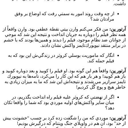
داشت.
از چه وقت روند امور به سمتي رفت كه اوضاع بر وفق
مرادتان شد؟
آرتور پن:
من فكر مي‌كنم وارن بيتي نقطة عطفي بود. وارن واقعاً از
همه نظر فيلم را دوباره به جريان انداخت و نتيجه اين شد كه موجي
از جوانان ضد نظامِ موجود، فيلم را ديدند و همين‌ها بودند كه با خشم
در برابر منتقد نيويورك‌تايمز واكنش نشان دادند.
انگار كه ماموريت بوسلي كروثر در زندگي‌ش اين بود كه به
فيلم حمله كند.
آرتور پن:
واقعاً هم اين گونه بود. او فيلم را كوبيد و بعد دوباره كوبيد و
باز هم كوبيد! و هر بار هم كه اين كار را مي‌كرد، نامه‌ها به نيويورك
تايمز سرازير مي شدند و نتيجه‌اش اين شد كه ما به ميزان زيادي به
خاطر هيچ و پوچ گُل كرديم!
اگر از نهضتي كه كروثر عليه فيلم راه انداخت بگذريم، در
ميان ساير واكنش‌هاي اوليه موردي بود كه شما را واقعا تكان
دهد؟
آرتور پن:
موردي كه من را شگفت زده كرد بر چسب “خشونت بيش
از حد” بود، آن هم در واويلاي جنگ ويتنام كه درگيرش بوديم!