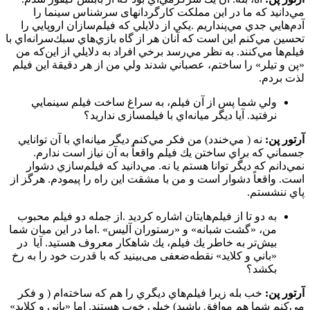
مي‌دانيد كه ما در اين مملكت كارگردان­های سرشناس سينما را
آدم‌هايي جدي مي‌پنداريم .يكي از دلايلي كه فيلم‌سازان اروپايي را
تحسين مي‌كنم اين است كه آنان هر از گاه بازي‌هاي سبك‌سرانه‌اي با
فيلم‌ها مي‌كنند. به نظر مي‌رسد برخي افراد به دلايلي از اين‌كه من
«پن و تيلر» را ساختم، عصباني شدند ولي من از هر دقيقة اين فيلم
لذت بردم.
ولي شما پس از آن فيلم، به سراغ ساخت فيلم سينمايي
نرفتيد. آيا ديگر ميانه‌اي با فيلمسازی نداريد؟
آرتور پن:
نه ( مي‌خندد) من فكر مي‌كنم ديگر ميانه‌اي با آن توانايي
جسماني كه براي ساختن يك فيلم واقعاً به آن نياز است ندارم.
نمي‌دانم كه ديگر توانا هستم يا نه. مي‌دانيد كه فيلم‌سازي دشوار
است. واقعاً دشوار است و من با مشقت اين راه را پيمودم. هرگز از
پاي ننشستم.
به دو تا از فيلم‌هايتان اشاره كرديد .از جمله دو فيلم محبوب
من، «گشت شبانه» و «رستوران آليس» .اما در اين ميان شما
بيش‌تر به خاطر يك فيلم، يك شاهكار معروف هستيد. آيا در
«باني و كلايد» نقطه‌ضعفی می‌بینید كه با قدرت خود را به رخ
بكشد؟
آرتور پن:
خب بله زيرا فيلم‌هاي ديگري را هم كه ساخته‌ام ( و فكر
مي‌كنم شما هم موافق باشيد) خيلي خوب هستند. اما «باني و كلايد»