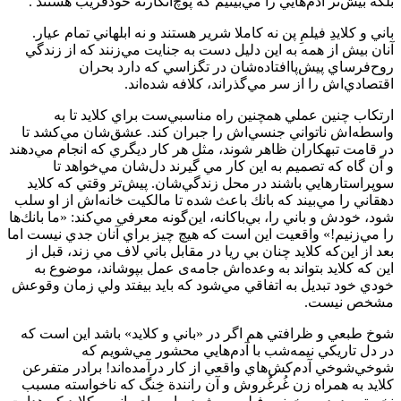
بلكه بيش‌تر آدم‌هايي را مي‌بينيم كه پوچ‌انگارنه‌‌‌‌‌ خودفریب هستند .
باني و كلايدِ فيلمِ پن نه كاملا شرير هستند و نه ابلهاني تمام عيار.
آنان بيش از همه به اين دليل دست به جنايت مي‌زنند كه از زندگي
روح‌فرساي پيش‌پا‌افتاده‌شان در تگزاسي كه دارد بحران
اقتصادي‌اش را از سر مي‌گذراند، كلافه شده‌اند.
ارتكاب چنين عملي همچنين راه مناسبي‌ست براي كلايد تا به
واسطه‌اش ناتواني‌ جنسي‌اش را جبران كند. عشق‌شان مي‌كشد تا
در قامت تبهكاران ظاهر شوند، مثل هر كار ديگري كه انجام مي‌دهند
و آن گاه كه تصميم به اين كار مي گيرند دل‌شان مي‌خواهد تا
سوپراستارهايي باشند در محل زندگي‌شان. پيش‌تر وقتي كه كلايد
دهقاني را مي‌بيند كه بانك باعث شده تا مالكيت خانه‌اش از او سلب
شود، خودش و باني را، بي‌باكانه، اين‌گونه معرفي مي‌كند: «ما بانك‌ها
را مي‌زنيم!» واقعيت اين است كه هيچ چيز براي آنان جدي نيست اما
بعد از اين‌كه كلايد چنان بي ريا در مقابل باني لاف مي زند، قبل از
اين كه كلايد بتواند به وعده‌اش جامه‌ی عمل بپوشاند، موضوع به
خودي خود تبديل به اتفاقي مي‌شود كه بايد بيفتد ولي زمان وقوعش
مشخص نيست.
شوخ طبعي و ظرافتي هم اگر در «باني و كلايد» باشد اين است كه
در دل تاريكي نيمه‌شب با آدم‌هايي محشور مي‌شويم كه
شوخي‌شوخي آدم‌كش‌هاي واقعي از كار در‌آمده‌اند! برادر متفرعن
كلايد به همراه زن غُرغُروش و آن رانندة خِنگ كه ناخواسته مسبب