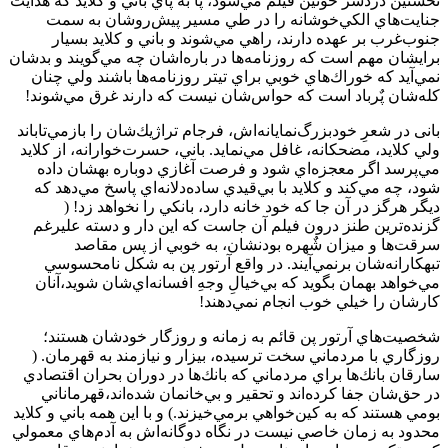
نخستين دردسر خونين فيلم مي‌شود، پا به پاي باني و كلايد كه هدايت
جنايت‌هاي الكي‌خوشانه‌ را در طي مسير پيش‌روشان به سمت
جنوب‌غرب بر عهده دارند، راهي مي‌شوند و باني و كلايد بسيار
برايشان مهم است كه روزنامه‌ها در باره‌اشان چه مي‌گويند و بدشان
نمي‌آيد كه خوراك‌هاي خوبي براي تيتر روزنامه‌ها باشند ولي چنان
كله‌شان پٌر‌باد است كه حواس‌شان نيست كه دارند غرق مي‌شوند!
بانی در شعرِ خودبزرگ‌نمايانه‌اش، فرجام تراژيك‌شان را باز‌مي‌تاباند
ولي كلايد، مضحكانه، غافل مي‌نمايد. باني، حسرت‌خوارانه، از كلايد
مي‌پرسد اگر معجزه‌اي شود و فرصت آغازي دوباره بهشان داده
شود، چه مي‌كند و كلايد با بي‌قيدي ساده‌دلانه‌اي پاسخ مي‌دهد كه
ديگر هرگز در آن جا كه خود خانه دارد، بانكي را نخواهد زد! (
گزنده‌ترين طنز درون فيلم آن جاست كه اين دار و دسته عليرغم
سرقت‌ها و ميزان شٌهره بودنشان، به خوبي از پس مقاصد
تبهكارانه‌شان برنمي‌آيند. در واقع آرتور پن به شكل نامحسوسي
مي‌خواهد بهمان بگويد كه بي‌خيالِ وجهِ افسانه‌اي‌شان شويد،آنان
كارشان را خيلي خوب انجام نمي‌دهند!
شخصيت‌هاي آرتور پن قائم به زمانه و روزگار خودشان هستند؛
روزگاري با مردماني سخت ترسيده، بيزار و نيازمند به قهرمان. (
سارقان بانك‌ها براي مردماني كه بانك‌ها در دوران بحران اقتصادي
در حق‌شان جفا كرده‌اند و تحقير و بي‌خانمان شده‌اند،قهرماناني
بومي هستند كه به كين‌خواهي بر‌مي‌خيزند.) و با اين همه باني و كلايد
محدود به زمان خاصي نيست در نگاه دو‌گانه‌اش به آدم‌هاي معمولي