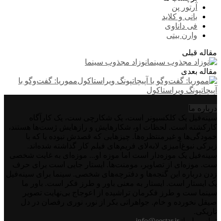
آرتور پن
بانی و کلاید
فی داناوی
وارن بیتی
مقاله قبلی
نوزاد مجذوب سینما
مقاله بعدی
مموریا: گفت‌وگو با
آپیچاتپونگ ویراستاکول
درباره‌ ما
سینه‌فیل یک کلکسیونر است، یک شکارچی ست، یک کارآگاه
کارکشته است. لحظات او، شکارهایش و رازهایش ژست‌ها هستند،
خمودگی‌ها و غیرمنتظره‌ها. چیزهایی که قصدش نبوده یا که با
زیرکی نبوغ‌آمیزی لابه‌لای فریم‌های فیلم کار گذاشته شده‌اند.
سینه‌فیل یک موزه‌دار است اما موزه او... موزه‌ای به غایت شخصی
ست. موزه‌ای از تصاویر، مومنت‌ها. ایستار جایی است برای حرف
زدن درباره این گنجه‌ها و دفترچه‌های شخصی. سینما برای سینه‌فیل
یک ایستار است. ایستار به معنی باور و طرز فکر است. باور ما
سینما ست و طرز فکرمان تراشیده از اعوجاج بی‌نهایت تصویر
صیقل نخورده و خام. جواهراتی بکر از نور، نوری رقصان در دل
تاریکی.
تماس با ما:
info@eestar.ir