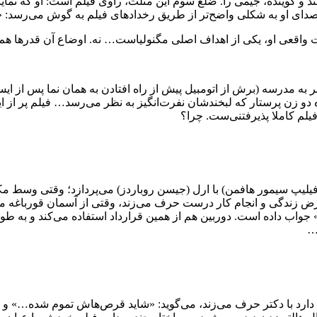
 و گوینده، جیمی را. ضلع سوم این مثلث، راوی فیلم است: او که نما
 صدای او به شکلی واضح‌تر از طریق رخدادهای فیلم به گوش می‌رسد: «
واقعی او، یکی از اهداف اصلی مگنولیاست… نه. اوضاع آن قدرها هم
مدرسه (برش از اتومبیل پیش از راه افتادن به همان نما پس از ایستادن)
) و نمای رو به بالا از چهره دو زن پرستار که لبخندشان نفرت‌انگیز به نظر می‌رسد… 
فیلم کاملا پذیرفتنی‌ست. چرا؟
(فیلیپ سیمور هافمن) با ارل (جیسن روباردز) می‌پردازد؛ وقتی وسط 
 زندگی و انجام کار درست حرف می‌زند، وقتی از آسمان قورباغه می‌ب
جواب داده است. دوربین هم از همین قرارداد استفاده می‌کند و به طور
…
مور) دارد با دکتر حرف می‌زند، می‌گوید: «شاید قرص‌هاش تموم شده