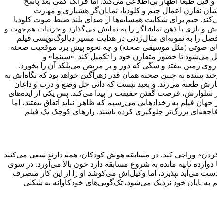
فیل طبعا اظهار بی‌اطلاعی می‌کند. اما فرانک کمی بعد پاسخ
شان تقارن اعمال جیم و کلودیا، نمایان‌گر هشیاری و مهارت
‌کند. جیم برای شکایت همسایه‌ها از صدای بلند ضبط صوت کلودیا
 و بازی با ذهن تماشاگر را به نمایش می‌گذارد و جزئیات هم‌جهت و
ل را به نمونه‌ای مثال‌زدنی در هدایت مسیر دیالوگ‌نویسی فیلم
ده‌های صوتی (مثل موسیقی صحنه) و چه نحوه پیش برد موقعیت صحنه
یل می‌شود تا حضور متقارن خود را تکمیل کند. «سینما» و
ی زمین بیفتد و سگی که دور و بر مریض می‌پلکد آن را بخورد.
د بیننده به چنین صحنه همان قدر زهرآگین خواهد بود که نگاه‌اش به
تخارش طعنه می‌زند. و بعید نیست که دانی خل وضع و درب و داغان
در شلوارش، فرصت گفتن حقیقت را پیدا می‌کند. پس یکی از ایده‌های
ان فیلم به رخدادهایی می‌رسیم که ظاهرا نباید اتفاق بیفتند، اما
اجعه‌ای بزرگ‌تر جلوگیری کرده باشند. راز‌های کوچک یک فیلم
د کردن» وراجی کند. در مسابقه هوش کودکان، همه دارند سعی می‌کنند
دوازده ثانیه مانده به شروع مسابقه دارد خون بالا می‌آورد. در سوی
ست می‌آید نپذیرد، اما وکیل‌اش می‌کوشد او را از این کار منصرف
م به پایان خود نزدیک می‌شود، تک‌گویی‌های خودکاوانه به شکلی