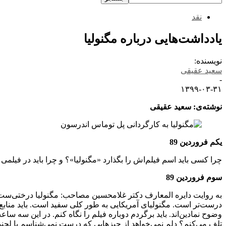
نقد
یادداشت‌هایی درباره مگنولیا
نویسنده:
سعید عقیقی
-
۱۳۹۹-۰۳-۳۱
نوشته‌ی: سعید عقیقی
یکم فروردین 89
چرا کسی باید اسم فیلم‌اش را بگذارد «مگنولیا»؟ و چرا باید در فیلمی 
سوم فروردین 89
به روایت دایره المعارف دکتر غلامحسین مصاحب: مگنولیا درختی‌ست 
درست‌تر است. مگنولیای آمریکایی به طور کلی سفید است. باید منابع دی
وضوح نمادین‌اند. باید برگردم دوباره فیلم را نگاه کنم. در این سه ساع
تلف می‌کنم؟ دلم نمی‌خواهد از چیزهایی که درست نمی‌شناسم با لحنی 