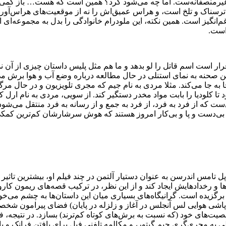
ی غیرمنصفانه‌ست. اما چه می‌شود کرد؟ همین است که هست… باز ک
ترسناک و تلخ است، و هراس عمیق‌اش را نه از موقعیت‌های هراس‌آور
غم‌انگیز است. همین نکته، این ملودرام خانوادگی را بدل به مجموعه‌ای
 است.
 است اسم قاتل را لو بدهد و ما هم مثل پلیس داستان چیزی از آن نمی
این صحنه به نمای استنلی در حال مطالعه درباره وضع آب و هوا برش می‌
 به جا می‌کند. مثلا مردی به نام جیم که مجری تلویزیون و در حال مرگ
 تا کلودیا را بابت مواد مخدر دستگیر کند. از سویی، مردی به نام ار
‌ای‌ست که از فرد به فرد، از فرد به جمع و از رسانه به فرد منتقل م
ی‌دست و پا و بی‌کار امروز هستند که هوش سرشارشان کم‌ترین کمکی به
 تامس اندرسن به عنوان دستیار آلتمن در چند فیلم او، بیشترین تاثیر ر
ه‌ها و رخدادهایش ایجاد کند و از این نظر، در ترکیب قصه‌های ریمون ک
برگزیده است. گرانیگاه‌های بسیاری میان این داستان‌ها به چشم می‌خورد 
اشی هوایی لس آنجلس در آغاز و زلزله در پایان) فضای پیرامون شخصیت
ای خود (که نسبت به برش‌های کوتاه کم‌ترند) بسازد. در نتیجه، فرصت 
به مجری‌گری جیم گیتور، و مکالمه تلفنی فیل برای یافتن فرانک و با