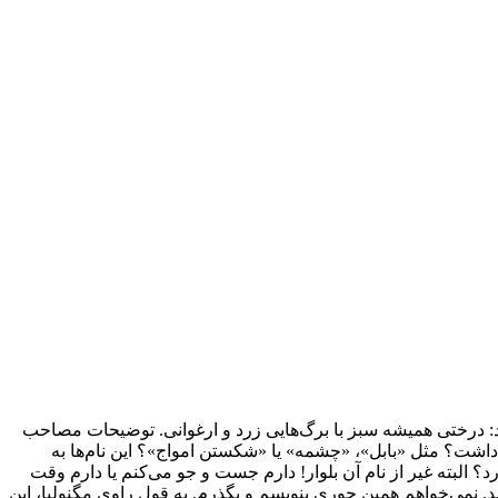
د: درختی همیشه سبز با برگ‌هایی زرد و ارغوانی. توضیحات مصاحب
ه داشت؟ مثل «بابل»، «چشمه» یا «شکستن امواج»؟ این نام‌ها به
رد؟ البته غیر از نام آن بلوار! دارم جست و جو می‌کنم یا دارم وقت
. نمی‌خواهم همین جوری بنویسم و بگذرم. به قول راوی مگنولیا، این