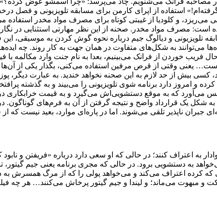
ر مصاحبه فرانک می‌شنویم. چاد می‌پرسد: «چرا اسمشو عوض کرده؟» و 
گرفته‌ام!» استفاده از اپرای کارمن برای مسابقه تلویزیونی و فصل درخ
می‌ریزد، و کلودیا از غیبتی کوتاه برای مصرف مواد مخدر استفاده می
 است: مصرف مواد مخدر. صحنه از این نظر مهارتی استثنایی در نگارش
ه تلویزیونی و دیالوگ جیم درباره نحوه گوش کردن به موسیقی، این فص
ه‌ها می‌توانند به شکل‌های متفاوت در همان جهت به کار روند. چه ای
حال فریب خوردن از فرانک می‌بینیم، بعدا به نام جنت وارد مکالمه با ف
… یعنی وقتی از قرص مرفین استفاده می‌کنی، بگذار یکی از آن‌ها رو
ی بیش از حد لازم به این صحنه نخواهد خندید. به عبارت دیگر، پوزخن
ده و امروز دارد برنامه شوی تلویزیونی را می‌بیند و به گذشته پراف
ی شانس می‌آورد که به موقع دستشویی‌اش می‌گیرد و به قیمت خرابکاری 
شکل یک قرارداد واضح و نتیجه گرفتن از آن به فرم‌های گوناگون. در جه
ران ناپذیر تلقی می‌شوند. اما در پاره‌ای موارد، بعید نیست که از ف
ادار به اعتراف کنند؛ در حالی که او سعی دارد درباره «فریفتن و نابو
‌خواهد به دستشویی برود. در حالی که مجری برنامه یعنی جیم گیتور، تا 
ایی که کرده اعتراف می‌کند و می‌خواهد پولی را که از مرگ همسرش به د
اکت و مبهوت می‌ماند؛ و لیندا و جیم گیتور پرخاش می‌کنند… هر چه فیل