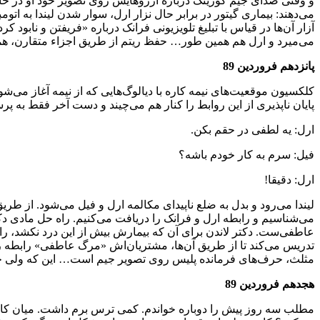
و وقتی صدای جیم کورینگ درباره آرزوهایش روی تصویر خود او در حا
می‌دهند: بیماری گیتور در برابر حال نزار ارل، سوار شدن لیندا به ات
آزار آن‌ها در قیاس با تبلیغ تلویزیونی فرانک درباره «فریفتن و نا
می‌میرد و ارل هم همین طور… حفظ ریتم از طریق اجزاء متقارن، همخو
پانزدهم فروردین 89
کلکسیون موقعیت‌های نیمه کاره با دیالوگ‌هایی که از نیمه آغاز می‌
پایان ناپذیری از این روابط را کنار هم می‌چیند و دست آخر فقط به پر
ارل: یه لطفی در حقم بکن.
فیل: سرم به کار خودم باشه؟
ارل: دقیقا!
لیندا می‌رود و بدل به ضلع ناپیدای مکالمه ارل و فیل می‌شود. از طریق
می‌شناسیم و رابطه ارل و فرانک را دریافت می‌کنیم. راه حل مادی دکت
عاطفی‌ست. دکتر لاندن برای آن که بیمارش بیش از این درد نکشد، راهی 
تدریس می‌کند تا از طریق آن‌ها، مشتریان‌اش «مرگ عاطفی» رابطه را
مثلث، حرف‌های فرمانده پلیس روی تصویر جیم است… این که ولی
هجدهم فروردین 89
مطلب سه روز پیش را دوباره خواندم. کمی ترس برم داشت. میان کاره