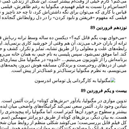
می‌کنم؟ کارم خیلی از وقت‌ام بیشتر است. این شکل از زندگی کم
احساس‌ام را نسبت به فیلم فهمیدم. مگنولیا به رغم ظاهرش، فیلمی 
قیاس با کاری که می‌توان برای نگه داشتن‌اش کرد، تا چه حد ناچیز و 
فیلمی که مفهوم «فریفتن و نابود کردن» را در دل روابط‌‌اش گنجانده
نوزدهم فروردین 89
«می‌خوای بهت بگم قاتل کیه؟» دیکسن ده ساله وسط ترانه رپ‌اش قرار
ترانه از باران حرف می‌زند، آن هم وقتی از خورشید کاری برنمی‌آید. 
رابطه‌های علت و معلولی را از طریق تشابه، تمایز و تکرار، کشف و جا
کند. اما موفق نمی‌شود. سپس پلیسی به نام جیم، به همان خانه می‌رود
برنامه‌اش را از تلویزیون می‌بینیم… «اندوه» در مگنولیا مثل بیماری
عینی از دردهای روحی‌ست و برندگان مسابقه هوش دیروز، پخمه‌های ب
می‌نویسم، به نظرم مگنولیا ترسناک‌تر و غمناک‌تر از پیش است.
بیست و یکم فروردین 89
تدوین موازی در مگنولیا، یادآور «برش‌های کوتاه» رابرت آلتمن است. پل
بنیادین وجود دارد. آلتمن سعی نمی‌کند گرانیگاه‌های واضحی میان اید
بیشتر و سطوح برخورد آن‌ها کم‌تر است. اما مگنولیا راه پیچیده‌تری را 
هست. به بیان دیگر، برش‌های کوتاه از طریق دو پرانتز سهمگین (سم پ
کل فیلم قابل بررسی‌ست؛ می‌کوشد شکلی منظم از روابط میان شخصیت‌ه
گفت و گوی فرانک با مصاحبه کنندگان به موازات مسابقه هوش استنلی 