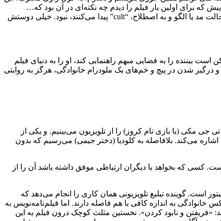
که نمی‌شود «همین طوری اتفاق بیفتد!» دست‌کم باید برای خودم روشن باشد که چرا این فیلم را دوست دارم؛ یا 11 سال پیش که برای اولین بار فیلم را دیدم چه نکته‌ای در آن بود که…
راستی چرا همان موقع درباره‌اش چیزی ننوشتم؟ به گمانم اصلا کسی ننوشت… به همین سادگی 11 سال گذشت. فیلم از آن نمونه‌هایی که حالت مد یا الگو و به اصطلاح، “cult” پیدا می‌کنند، نبود. خیلی دوستش
 است بیننده را به فضایی مبهم راهنمایی کند، او را به دنیای فیلم
و درگیر شدن در پیچ و خم‌های یک ملودرام خانوادگی، هرگز به روایتی
تی جی مکی (با بازی تام کروز) را از تلویزیون می‌بینیم. و یکی از
شاره می‌کند. بلافاصله به کلودیا (دختر جیمی) می‌رسیم که بدون
ست. کسی که بخواهد با دیگران ارتباطی موفق داشته باشد آن را از
تور است. گوینده تبلیغ تلویزیونی همان کاری را انجام می‌دهد که
خانوادگی به اندازه کافی با هم فاصله دارند. اما فیلم‌نامه‌نویس به
د: «فریفتن و نابود کردن». نخستین مثلث کوچک درون فیلم به این