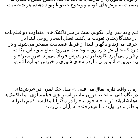
شان نسبت به برش‌های کوتاه و وضوح خطوط پیوند دهنده هر شخصیت
نم و به سر اولی بکوبم. بحث بر سر تاکتیک‌های متفاوت دو فیلم‌نامه
ر بینندگان‌شان تقویت می‌کنند. فصل انفجار روحی لیندا در
 حرف می‌زند و ناگهان لیندا از فرط عصبانیت منفجر می‌شود. و در
د دارد که حال‌اش دارد رو به وخامت می‌رود. ضلع سوم این مثلث،
رار می‌گیرد. کلودیا بر سر پدرش فریاد می‌زند: «برو بمیر!» و
گی شیرین»، آنتونیونی ملودرام‌های شهری و خیزش دوباره آلتمن،
داره… واقعا داره اتفاق می‌افته…» مثل جک لمون در «برش‌های
 نگاه کلی به لحاظ درون مایه و استراتژی فیلم‌سازی. اما تاکتیک‌ها
ان‌اند. ترانه «به خود بیا» را در مگنولیا مقایسه کنیم با ترانه
و طنز و در نهایت، با «زهرخند» به پایان می‌رسد.