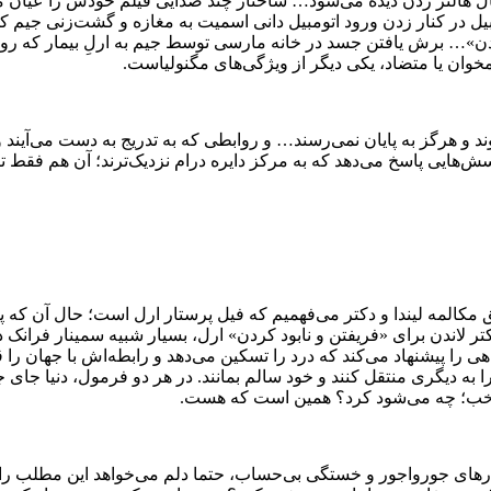
ل هالتر زدن دیده می‌شود… ساختار چند صدایی فیلم خودش را عیان م
ومبیل در کنار زدن ورود اتومبیل دانی اسمیت به مغازه و گشت‌زنی جیم 
بود کردن»… برش یافتن جسد در خانه مارسی توسط جیم به ارلِ بیمار که
ان یا متضاد، یکی دیگر از ویژگی‌های مگنولیا‌ست.
شوند و هرگز به پایان نمی‌رسند… و روابطی که به تدریج به دست می‌آی
سش‌هایی پاسخ می‌دهد که به مرکز دایره درام نزدیک‌ترند؛ آن هم فقط ت
 مکالمه لیندا و دکتر می‌فهمیم که فیل پرستار ارل است؛ حال آن که پیش
ر لاندن برای «فریفتن و نابود کردن» ارل، بسیار شبیه سمینار فرانک 
را پیشنهاد می‌کند که درد را تسکین می‌دهد و رابطه‌اش با جهان را قطع
 به دیگری منتقل کنند و خود سالم بمانند. در هر دو فرمول، دنیا جا
 خب؛ چه می‌شود کرد؟ همین است که هست.
ای جورواجور و خستگی بی‌حساب، حتما دلم می‌خواهد این مطلب را هم 