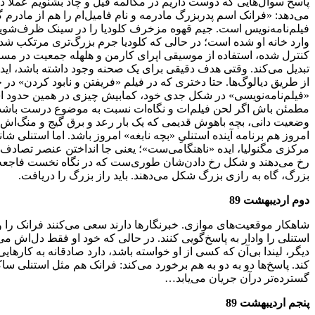
پاسخ سوال‌هایی که دوست داریم در مکالمه فیل و چاد بشنویم عملا د
می‌دهد: «فرانک اسم پدربزرگ مادرمه و نام فامیل‌ام را هم از مادرم 
فیلم‌نامه‌نویس است. جیم قهوه مزخرف کلودیا را در سینک ظرف‌شویی 
وارد خانه او شده است؛ در حالی که کلودیا جرم بزرگ‌تری مرتکب شده
کنترل شده، استفاده از موسیقی اپرای کارمن و هلهله جمعیت در مسابق
تبدیل می‌کند. وقتی هدف دقیقی برای یک صحنه وجود داشته باشد، اید
از طریق دیالوگ‌ها. حتا دختری که در فیلم «فریفتن و نابود کردن» در 
«فیلم‌نامه‌نویسی» در شکل جدی خود، کمابیش چیزی در همین حدود است
مطمئن باش اگر لحن فیلم‌ات و نگاه‌ات نسبت به موضوع درست باشد، کس
وضعیت دانی، بچه باهوش قدیمی که یک بار رعد و برق گیج و منگ‌اش کر
امروز هم برنامه آینده استنلیِ «بچه نابغه» امروز باشد. اما استنل
مرکزی مگنولیا، ایده «ناهنگامی‌ست»؛ یعنی جا انداختن عنصر تصادف به 
رخ می‌دهند و شکل رخ دادن‌شان طوری‌ست که در نگاه نخست فاجعه‌ای جب
بزرگ، گاه به رازی بزرگ شکل می‌دهند. باید راز بزرگ را دریافت.
دوم اردیبهشت 89
شاهکار موقعیت‌های موازی. خبرنگارها دارند سعی می‌کنند فرانک را و
استنلی را وادار به پاسخ‌گویی کنند. در حالی که خود او فقط دل‌اش می
دیگر، لیندا بی‌آن که کسی از او خواسته باشد، دارد صادقانه به کاره
کند. پاسخ‌ها دو به دو به هم برخورد می‌کند: فرانک هم مثل استنلی س
گسترده‌تر درآن جریان می‌یابد…
پنجم اردیبهشت 89