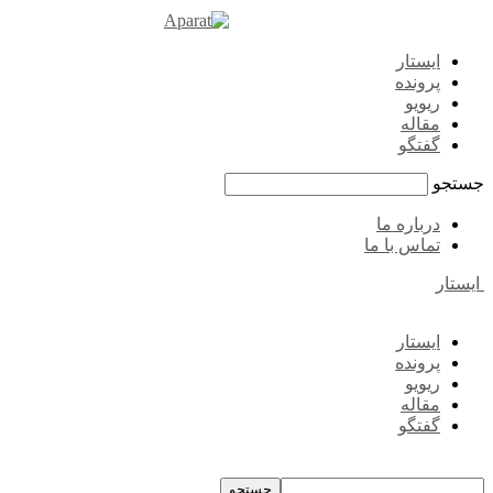
ایستار
پرونده
ریویو
مقاله
گفتگو
جستجو
درباره ما
تماس با ما
ایستار
ایستار
پرونده
ریویو
مقاله
گفتگو