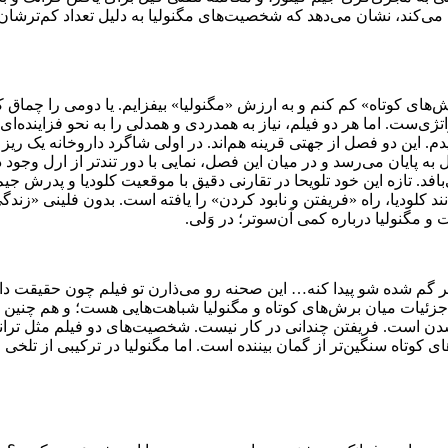
فی می‌کند، نشان می‌دهد که شخصیت‌های مگنولیا به دلیل تعداد کم‌تر
‌های کوتاه» کم کنم و به ارزش «مگنولیا» بیفزایم. یا دومی را چماق ک
ست. اما هر دو فیلم، نیاز به همدردی و همدلی را به نحو فزاینده‌ای د
م. این دو فصل از جهتی قرینه هم‌اند. در اولی شاگرد داروخانه یک ریز
به پایان می‌رسد و در میان این فصل، نمایی با دور تند‌تر از ارل وجو
. تازه این خود تلویحا در تقارنی دقیق با موقعیت کلودیا و پدرش جیم ق
د کلودیا، راه «فریفتن و نابود کردن» را یافته است. بدون فلینی «زند
 مگنولیا درباره کمی آن‌سوتر؛ در وَلی.
 پسر گم شده شو پیدا کنه… این صحنه رو می‌ذارن تو فیلم چون حقیقت 
 جزئیات میان برش‌های کوتاه و مگنولیا شباهت‌هایی هست؛ و هم چنین در
دن است. فریفتن چندانی در کار نیست. شخصیت‌های دو فیلم مثل ترانه‌هایش
ی کوتاه سنگین‌تر از گمان بیننده است. اما مگنولیا در ترکیبی از تلخی 