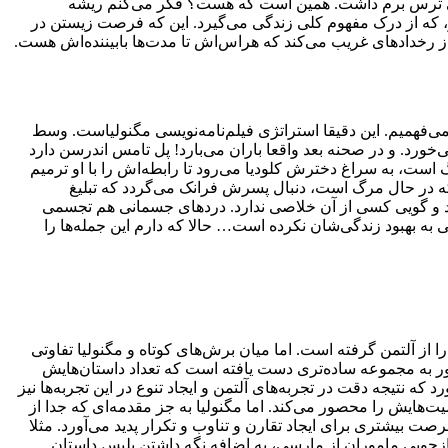
می ترس برم داشت. همین است که هست؟ فکر می‌کنم ریشه
، که از درک مفهوم کلی زندگی می‌گیرد. این که فرصت زیستن در
 از رخدادهای غریب می‌کند که هراس‌اش تا مدت‌ها بابیننده‌اش هست.
‌فهمیم. این دقیقا استراتژی فیلم‌نامه‌نویسی مگنولیا‌ست. وسط
خورد. و در صحنه بعد واقعا باران می‌بارد! پل تامس اندرسن دارد
 است، به سراغ دخترش کلودیا می‌رود تا رابطه‌اش را با او ترمیم
ل که در حال مرگ است، دنبال پسرش فرانک می‌گردد که تبلیغ
ی‌شود و گویی کسی از آن خلاصی ندارد. دردهای جسمانی هم تجسمی
 بهبود زندگی‌شان نکرده است… حالا که دارم این جمله‌ها را
ا از آلتمن گرفته است. اما میان برش‌های کوتاه و مگنولیا تفاوتی
ارور به مجموعه ساده‌تری دست یافته است که تعداد داستان‌هایش
که نتیجه دقت در تجربه‌های آلتمن و ایجاد تنوع در این تجربه‌ها نیز
‌هایش را محصور می‌کند. اما مگنولیا به جز مقدمه‌ای که جدا از
بیشتری برای ایجاد تقارن و تناوب و تکرار پدید می‌آورد. مثلا
زجویی ماموران از مارسی، به اضافه نگه داشتن پلیس داستان ــ