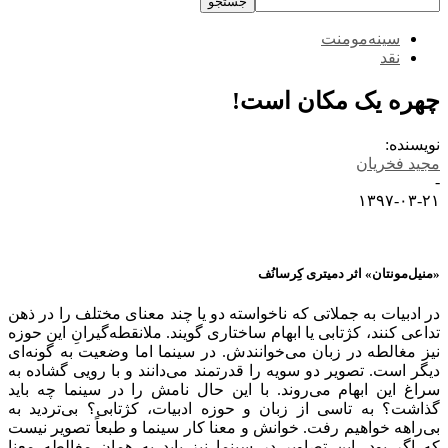
سینه‌مومنت
نقد
چهره یک مکان است!
نویسنده:
مجید فخریان
-
۱۳۹۷-۰۳-۲۱
«منیل‌مونتان» اثر دمیتری کِرسانُف
در ادبیات به جملاتی که ناخواسته دو یا چند معنای مختلف را در ذهن
تداعی کنند، کژتابی یا ابهام ساختاری گویند. ملانقطه‌گیرانِ این حوزه
نیز مغالطه در زبان می‌خوانندش. در سینما اما وضعیت به گونه‌ای
دیگر است. تصویر دو سویه را قدرتمند می‌دانند و با رویی گشاده به
سراغ این ابهام می‌روند. با این حال نامش را در سینما چه باید
گذاشت؟ به تاسی از زبان و حوزه ادبیات، کژتابی؟ بی‌تردید به
بی‌راهه خواهیم رفت. خوانش و معنا کار سینما و طبعاً تصویر نیست
که اگر بود، این تصاویر در سینما نیز باید به همان مغالطه معنا