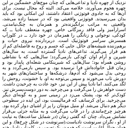
نزدیک از چهره نادیا و تداعی‌هایی که چنان موج‌های خشمگین بر این
چهره هجوم می‌آورند، خلاصه می‌کند. البته که محال نیست. برای
آن‌ها که به جادوی فوتوژنی اعتقاد داشتند، این امکانی بود که باید
بدان می‌رسیدند. فوتوژنی واقعیتی بود که در سینما زاده می‌شد،
واقعیتی به مراتب برانگیزنده‌تر و همزمان به چنگ‌نیامدنی.
اسرارآمیز ولی فاقد رمزگانی خاص. چهره منعطف نادیا ــ که
کودکی، نوجوانی و زنانگی را همزمان در خود دارد ــ در کلوزآپ
همسرش سراسر فوتوژنیک است. دربردارنده نیروی حیات و
برهم‌زننده شیشه‌های حائل. جایی که جسم و روح به فاصله‌ای کم از
هم قرار می‌گیرند. تداعی‌های نادیا گسترده است، به سال‌های
شیرین و آرام اوان کودکی بازمی‌گردد؛ سال‌هایی که با نشاطی
روشن همراه بود؛ سال‌هایی که شیرینکامی شعله‌ای پایدار بود و
زمان قتل خانواده‌اش فرا نرسیده ‌بود. و سپس بازمی‌گردد و به
روحی بدل می‌شود که آدم‌ها، درشکه‌ها و ساختمان‌های شهر به
دورش تاب می‌خورند و سپس بی‌توجه به او، با خشونت، روحش را
لگد می‌کنند. اما نادیا پیش از این نیز، خود عادت به چرخیدن داشت.
دست خواهرش را می‌گرفت و می‌چرخید. به دور دوست‌پسرش نیز.
کودک‌تر که بود، پشتک می‌زد در زمینی سبز و به گونه‌ای دیگر
می‌چرخید. برای کرسانف که فرمالیست بود، این ایده در سطوحی
دیگر هم دنبال می‌شد. او منیل مونتان را پر از اشیای دوار کرده بود.
هرچیز چرخ‌مانندی را در قاب می‌گرفت و به مثابه جزئی بی‌قرار
نشانش می‌داد. چنان که گفتی زمان (در شمایل ساعت‌ها) به نیابت
از او ، نگران سرنوشت نادیاست.(سرنوشت در شکل چرخ‌ها). و این
همان جدال آغازین است که همه در یک تصویر، در کلوزآپ نادیا رخنه