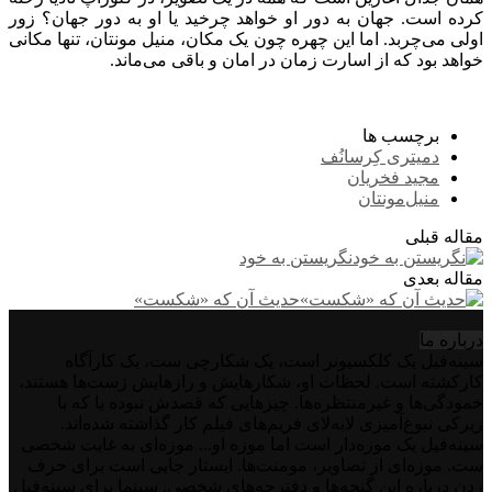
کرده است. جهان به دور او خواهد چرخید یا او به دور جهان؟ زور
اولی می‌چربد. اما این چهره چون یک مکان، منیل مونتان، تنها مکانی
خواهد بود که از اسارت زمان در امان و باقی می‌ماند.
برچسب ها
دمیتری کِرسانُف
مجید فخریان
منیل‌مونتان
مقاله قبلی
نگریستن به خود
مقاله بعدی
حدیث آن‌ که «شکست»
درباره‌ ما
سینه‌فیل یک کلکسیونر است، یک شکارچی ست، یک کارآگاه
کارکشته است. لحظات او، شکارهایش و رازهایش ژست‌ها هستند،
خمودگی‌ها و غیرمنتظره‌ها. چیزهایی که قصدش نبوده یا که با
زیرکی نبوغ‌آمیزی لابه‌لای فریم‌های فیلم کار گذاشته شده‌اند.
سینه‌فیل یک موزه‌دار است اما موزه او... موزه‌ای به غایت شخصی
ست. موزه‌ای از تصاویر، مومنت‌ها. ایستار جایی است برای حرف
زدن درباره این گنجه‌ها و دفترچه‌های شخصی. سینما برای سینه‌فیل