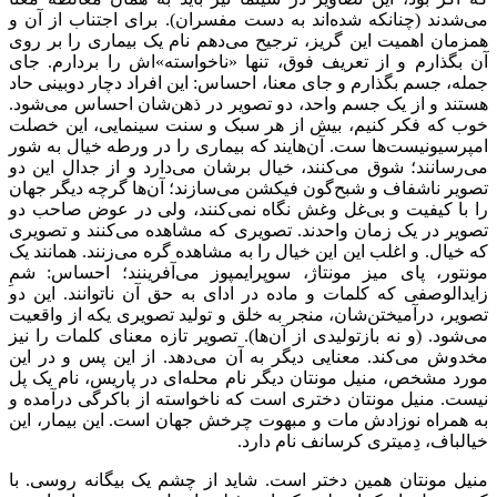
می‌شدند (چنانکه شده‌اند به دست مفسران). برای اجتناب از آن و
همزمان اهمیت این گریز، ترجیح می‌دهم نام یک بیماری را بر روی
آن بگذارم و از تعریف فوق، تنها «ناخواسته‌»اش را بردارم. جای
جمله، جسم بگذارم و جای معنا، احساس: این افراد دچار دوبینی حاد
هستند و از یک جسم واحد، دو تصویر در ذهن‌شان احساس می‌شود.
خوب که فکر کنیم، بیش از هر سبک و سنت سینمایی، این خصلت
امپرسیونیست‌ها ست. آن‌هایند که بیماری را در ورطه خیال به شور
می‌رسانند؛ شوق می‌کنند، خیال برشان می‌دارد و از جدال این دو
تصویر ناشفاف و شبح‌گون فیکشن می‌سازند؛ آن‌ها گرچه دیگر جهان
را با کیفیت و بی‌غل وغش نگاه نمی‌کنند، ولی در عوض صاحب دو
تصویر در یک زمان واحدند. تصویری که مشاهده می‌کنند و تصویری
که خیال. و اغلب این این خیال را به مشاهده گره می‌زنند. همانند یک
مونتور، پای میز مونتاژ، سوپرایمپوز می‌آفرینند؛ احساس: شمِ
زایدالوصفی که کلمات و ماده در ادای به حق آن ناتوانند. این دو
تصویر، درآمیختن‌شان، منجر به خلق و تولید تصویری یکه از واقعیت
می‌شود. (و نه بازتولیدی از آن‌ها). تصویر تازه معنای کلمات را نیز
مخدوش می‌کند. معنایی دیگر به آن می‌دهد. از این پس و در این
مورد مشخص، منیل مونتان دیگر نام محله‌ای در پاریس، نام یک پل
نیست. منیل مونتان دختری است که ناخواسته از باکرگی درآمده و
به همراه نوزادش مات و مبهوت چرخش جهان است. این بیمار، این
خیالباف، دِمیتری کرسانف نام دارد.
منیل مونتان همین دختر است. شاید از چشم یک بیگانه روسی. با