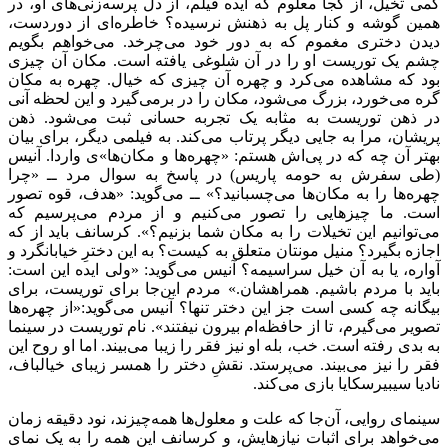
کمی تخیل، از کجا معلوم که ایده فیلم، از دل پرسه‌زنی‌های او، در
همین گوشه و کنار پل به ذهنش نرسیده؟ خاطره‌ای از دوردست،
دیدن دختری مغموم که به دور خود می‌چرخد. می‌خواهم بگویم
چشم یک توریست او را در آن شلوغی یافته است. مکان آن چیزی
بود که مشاهده می‌کرد و چهره آن چیزی که خیال. چهره به مکان
گره می‌خورد، بزرگ می‌شود، مکان را در برمی‌گیرد و این لحظه آنی
در ذهن توریست به مثابه یک تجربه حسانی ثبت می‌شود. ذهن
پریشان، مرا به جایی دیگر پرتاب می‌کند. به فیلمی دیگر، برای بیان
بهتر آن چه که در پی‌اش هستم: «چهره‌ها و مکان‌ها»ی واردا. آنیس
(طی سفرش به حومه پاریس) در پاسخ به سوال مرد ــ «چرا
چهره‌ها را به مکان‌ها می‌چسبانید؟» ــ می‌گوید: «هدف، قوه تصور
است. ما چیزهایی را تصور می‌کنیم و از مردم می‌پرسیم که
می‌توانیم این تخیلات را به مکان شما بزنیم؟». کرسانف باید از که
اجازه بگیرد؟ منیل مونتان متعلق به کیست؟ به این دخترِ خیابانگرد و
آواره، یا به آن خیل سراسیمه؟ آنیس می‌گوید: «ولی ایده این است:
باید با مردم باشیم. همراهشان.» مردم این‌جا برای توریست، برای
بیگانه چه کسی است جز این دختر تنها؟ آنیس می‌گوید:«از چهره‌ها
تصویر می‌گیرم، تا از حافظه‌ام بیرون نیفتند». نام توریست در سینما
به بدی رفته است. خب، بله او نیز فقر را زیبا می‌بیند. اما او روح این
فقر را نیز می‌بیند. می‌پرستد. نقشِ دختر را همسر زیبای خیالباف،
نادیا سیبیرسکایا بازی می‌کند.
سینمای روایی، آن‌جا که علت و معلول‌ها همه‌چیزند، نود دقیقه زمان
می‌خواهد برای اثبات نیازهایش، و کرسانف این همه را به یک نمای