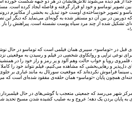
دا از هم دیده می‌شوند تلاش‌هایشان در هر دو جبهه شکست خورده اس
بین تصویر توماسو و خود او قرار گرفته و فاصله ایجاد کرده است. مس
 توماسو و تصویر خودساخته‌ی اوست خود تبدیل به بخشی از مکانیزم در
 که دوربین در بین آن دو مستقر شده به گونه‌ای می‌نماید که دیگر این
قه‌ای تشکیل شده از چند مرد سیاه پوست نشسته است. پیراهنش را باز م
!»
انند صحنه‌ی قبل در «توماسو». سیبری همان فیلمی است که توماسو در حال نو
ا برای نوعی تراپی و روانکاوی شخصی در فیلم و رسیدن به موقعیتی نزد
 قلمروی رویا و خواب حالت وهم آلود و پر رمز و راز خود را در همنشی
ل‌پذیر و رهایی‌بخشی که مشاهده می‌کنیم، فیلم نتواند خود را کاملا
نی سینما فراموش نکرده‌اند که موقعیت سورئال به مانند غباری بر جلوی 
صحنه‌ای همچون پایان «توماسو» همان حلقه‌ی مفقود شده‌ای است که می 
رکز شهر می‌رسد که جمعیتی متعجب با گوشی‌های در حال فیلمبرداری ب
ی به پایان بردن یک دهه؛ عروج و به صلیب کشیده شدن مسیح تحدید شد