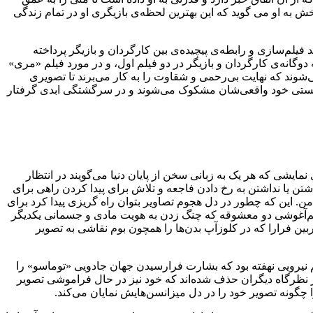
ش به او می گوید که این بهترین لحظه‌ی بازیگری او در تمام زندگی
 ها به شکل‌های مختلف به فرایند فیلم‌سازی و رابطه‌ی پیچیده‌ی بین کارگردان و بازیگر پرداخته
وگانه‌ی کارگردان و بازیگر در دو فیلم اول، و در مورد فیلم «مری»
شوند که نهایت بی‌رحمی و شقاوت را به کار می‌برند تا تصویری
 چیستی خود واقعی‌شان مشکوک می‌شوند و در سرگشتگی ابدی گرفتار
د صفحه‌های نمایشی که هر یک به زبانی سخن از پایان دنیا می‌گویند در انتظار
اشتن یا نداشتن به رخ دادن فاجعه و تلاش برای پیدا کردن راهی برای
. این که چطور در دل هجوم تصاویر بتوان راه گریزی پیدا کرد برای
ا. هم‌آغوشی دو معشوقه که چنگ زدن به هویت مادی و جسمانی یکدیگر
ن فرارا که در کلوزآپ بدن‌ها را همچون بوم نقاشی به تصویر
توماسو» (2019). در دل قدم زدن‌های ویلم دفو در آن فیلم نیرویی نهفته بود که بشارت فرارسیدن جهان جادویی «توماسو» را
 از نظرگاه دیگران حذف شده‌اند که خود نیز در حال فراموشی تصویر
چگونه تصویر خود را در دل میزانسن‌هایش نمایان می‌کند.