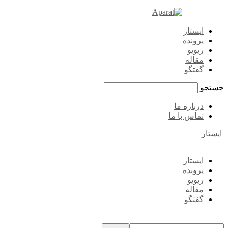
ایستار
پرونده
ریویو
مقاله
گفتگو
جستجو
درباره ما
تماس با ما
ایستار
ایستار
پرونده
ریویو
مقاله
گفتگو