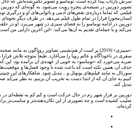
سرش بازتاب پیدا کرده است. توماسو و تصویر تکثیرشده‌اش که حال ج
تصویر دوربین در شیشه‌ی پنجره رویت می‌شود. به گونه‌ای که دوربین 
فیلمی که تماما درباره‌ی نقص‌های آدمی و ناتوانی‌های او و درگیری
انسان‌محوراِ فرارا در تمام طول فیلم می‌دهد. در طرف دیگر نحوه‌ای
دوربین در ادامه توماسو را به فضای سبزی در شهر می‌برد. او در حل
می‌کند و با جمله‌ای تقدیم به آن‌ها می‌کند: «این آخرین دارایی من است
«سیبری» (2019) پر است از هم‌نشینی تصاویر رویاگون به م
سفری در ناخودآگاه و عالم رویا را می‌آغازد. طبعاً متوجه تلاش فرار
ضربه می‌خورد که «توماسو» به خوبی از عهده‌ی آن برآمده بود. این که
حذف آن. همین نکته است که باعث شده با وجود فصل‌ها و موقعیت‌های د
سورئال به مانند فیلم‌های بونوئل و .. تبدیل شود. شاهکارهای این چنی
کنیم به جای آن که از ابتدا دست به تخریب آن بزنیم. به نظر می‌آید 
تبدیل کند.
دوربین بر فراز شهر رم در حال حرکت است و کم کم به نقطه‌ای در م
صلیب کشیده است و چه تصویری از این تکان‌دهنده‌تر و مناسب‌تر برا
کرده‌اند.