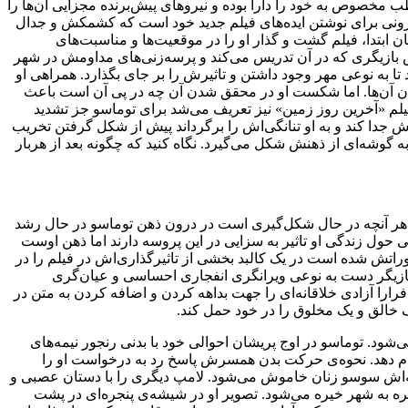
ب مخصوص به خود را دارا بوده و نیروهای پیش‌برنده مجزایی آن‌ها را
 درونی برای نوشتن ایده‌های فیلم جدید خود است که کشمکش و جدال
 ابتدا، فیلم گشت و گذار او را در موقعیت‌ها و مناسبت‌های
س بازیگری که در آن تدریس می‌کند و پرسه‌زنی‌های مداومش در شهر
ا به نوعی مهر وجود داشتن و تاثیرش را بر جای بگذارد. همراهی او
 میان آن‌ها. اما شکست او در محقق شدن آن چه در پی آن است باعث
یلم «آخرین روز زمین» نیز تعریف می‌شد برای توماسو جز تشدید
جدا کند و به او تنانگی‌اش را برگرداند پیش از شکل گرفتن تخریب
ه گوشه‌ای از ذهنش شکل می‌گیرد. نگاه کنید که چگونه بعد از هربار
طب. هر آنچه در حال شکل‌گیری است در درون ذهن توماسو در حال رشد
حول زندگی او تاثیر به سزایی در این پروسه دارند اما ذهن اوست
صوراتش شده است در یک کالبد بخشی از تاثیرگذاری‌اش در فیلم را در
تا بازیگر دست به نوعی ویرانگری انفجاری احساسی و عیان‌گری
فرارا آزادی خلاقانه‌ای را جهت بداهه کردن و اضافه کردن به متن در
 خالق و یک مخلوق را در خود حمل کند.
د. توماسو در اوج پریشان احوالی خود با بدنی رنجور نیمه‌های
 دهد. نحوه‌ی حرکت بدن همسرش پاسخ رد به درخواست او را
عه‌اش سوسو زنان خاموش می‌شود. لامپ دیگری را با دستان عصبی و
جره به شهر خیره می‌شود. تصویر او در شیشه‌ی پنجره‌ای در پشت