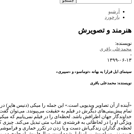
آرشیو
بازخورد
هنرمند و تصویرش
نویسنده:
محمدعلی باقری
-
۱۳۹۹-۰۶-۱۳
سینمای ابل فرارا به بهانه «توماسو» و «سیبری»
نویسنده: محمدعلی باقری
«آینده از آن تصاویر ویدیویی است.» این جمله را میکی (دنیس هاپر) در
تمام پیش‌بینی‌های دیگرش در فیلم به حقیقت می‌پیوندد. می‌توان گفت 
خداوندگار جهان اطرافش باشد. لحظه‌ای را در فیلم نمی‌یابیم که م
ویژگی او را در لحاظاتی به فرشته‌ی عذاب متی تبدیل می‌کند. چیزی ک
لحظه‌ی گذاران زندگی‌اش دست و پا زدن در تکرر خماری و فراموشی ب
هیبت زنی سیاه‌پوش بر او نازل شده است. سال‌ها پیش او جلوی دوربین