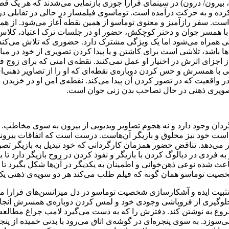
ق، بیرون/ درون) در سینمای فرارا جوری بازنمایی می‌شدند که هر یک قط
ه کرده و به حرکت درآمده است. توماسوی فیلمساز در حالی در تقابلی
ست. سفر رازآمیز و معنوی توماسو از همین نقطه آغاز می‌شود. از همان
او با همسر جوان و دختر کوچکش، حضور او در جلسات ترک اعتیاد، کلا
وتی همراه می‌شود اما یک ویژگی مشترک دارد. حضوری که تلاش می‌کند ت
آن‌ها باشد، تلاشی است برای کاشتن و یا پیدا کردن تصویری از خود در
جزای اثرش در اختیار او عمل نمی‌کنند. نقطه‌ی امنی که برای زوج ف
ا همسرش و حس کردن دوباره‌ی نقطه‌ای که او را از تصاویر ذهنی‌اش 
 واقعیت که در تصور کردن آن پیدا می‌کند. نقطه‌ی امن او در خزیدن ب
صویری ذهنی در حال تصاحب بدن زنی جوان است.
 کارگردان وجود دارد و نه هجوم تصاویر ویدیویی از بیرون به سوی مخا
ست خود نیز مخلوق و بازیگر آن‌هاست. درست است که اتفاقات بیرونی 
رار می‌دهد. تناقض حضور همزمان کارگردانی که خود تبدیل به بازیگر ت
ر به فردی در دیالوگ کردن با بازیگر و نفوذ کردن در روح بازیگر دارد 
اعث شده نوعی ذهن‌خوانی و اطمینان به یکدیگر در آن‌ها شکل بگیرد تا 
 شخصیت توماسو همان گونه که فیلم طلب می‌کند هر دو سویه‌ی ذهنی یک
بیت ایده و آشکارسازی شخصیت توماسو در دل میزانسن‌های فرارا می‌شو
جلوگیری از فروپاشی وجودی خود و لمس کردن دوباره‌ی همسرش انجام
شروع به نوشتن کند. دفترش را که به دست می‌گیرد لامپ چراغ مطال
سوزد. به سوی پنجره‌ای در گوشه‌ی اتاق می‌رود با بدنی خمیده از پن