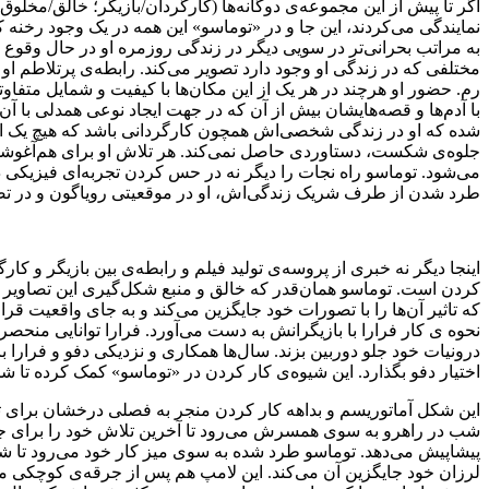
اگر تا پیش از این مجموعه‌ی دوگانه‌ها (کارگردان/بازیگر؛ خالق/مخلو
نمایندگی می‌کردند، این جا و در «توماسو» این همه در یک وجود رخن
به مراتب بحرانی‌تر در سویی دیگر در زندگی روزمره او در حال وقوع ا
مختلفی که در زندگی او وجود دارد تصویر می‌کند. رابطه‌ی پرتلاطم 
رم. حضور او هرچند در هر یک از این مکان‌ها با کیفیت و شمایل متفا
با آدم‌ها و قصه‌هایشان بیش از آن که در جهت ایجاد نوعی همدلی با 
شده که او در زندگی شخصی‌اش همچون کارگردانی باشد که هیچ یک از ا
جلوه‌ی شکست، دستاوردی حاصل نمی‌کند. هر تلاش او برای هم‌آغوشی ب
می‌شود. توماسو راه نجات را دیگر نه در حس کردن تجربه‌ای فیزیکی در
طرد شدن از طرف شریک زندگی‌اش، او در موقعیتی رویاگون و در ت
اینجا دیگر نه خبری از پروسه‌ی تولید فیلم و رابطه‌ی بین بازیگر و
کردن است. توماسو همان‌قدر که خالق و منبع شکل‌گیری این تصاویر ا
که تاثیر آن‌ها را با تصورات خود جایگزین می‌کند و به جای واقعیت ق
نحوه ی کار فرارا با بازیگرانش به دست می‌آورد. فرارا توانایی منحص
درونیات خود جلو دوربین بزند. سال‌ها همکاری و نزدیکی دفو و فرارا ب
اختیار دفو بگذارد. این شیوه‌ی کار کردن در «توماسو» کمک کرده تا
این شکل آماتوریسم و بداهه کار کردن منجر به فصلی درخشان برای تث
شب در راهرو به سوی همسرش می‌رود تا آخرین تلاش خود را برای 
پیشاپیش می‌دهد. توماسو طرد شده به سوی میز کار خود می‌رود تا 
لرزان خود جایگزین آن می‌کند. این لامپ هم پس از جرقه‌ی کوچکی می‌