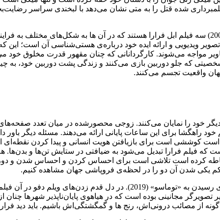
یلمبرداری شده قتل را به متی نشان می‌دهد با لبخندی سراسر رضایت‌بخ
«فراموشی» (1997) در کنار «بازی‌های خطرناک» (1993) و «مری» (2005) سه فیلم ابل فرارا هستند که در آن
یر ویدیویی و ارائه ایده خود درباره‌ی هستی‌شناسی آن است؛ این که د
ویر مواجه می‌شوند. کارگردانانی که چنان مقهور قدرت مخلوق خود می‌
شخصیتی که جلو دوربین بازی می‌کنند و زندگی پشت دوربین خود، به
 جهان واقعیت تجسم می‌کنند.
) اما حضور تصاویر در ساحتی دیگر خود را نمایان می‌کنند. زوجی محصورشده در میان تعد
 خود راهگشا برای این ساعات پایانی ارائه می‌دهند. مسئله دیگر باور د
است کوششی است برای بازیافتن هویت انسانی و پیدا کردن نقطه‌ای امن
 است که فیلم فرارا تبدیل می‌شود به ضیافتی در ستایش تن‌ها و بدن‌ه
ا احاطه کرده است تلاشی است برای احساس کردن و احساس شدن و دوربی
م کم یکی شدن آن دو را در لحظه‌ی فروپاشی جهان مشاهده کنیم.
«4:44 آخرین روز زمین» در هسته درونی خود نقطه عزیمتی است برای رسیدن به «
ذیر تصویرگر مجانینی بوده است که در هیاهوی پایان‌ناپذیر شهرها چنان
ه از مصائب درونی‌اش، رنج ها و گمگشتگی‌اش باشیم. باید دید فرارا 