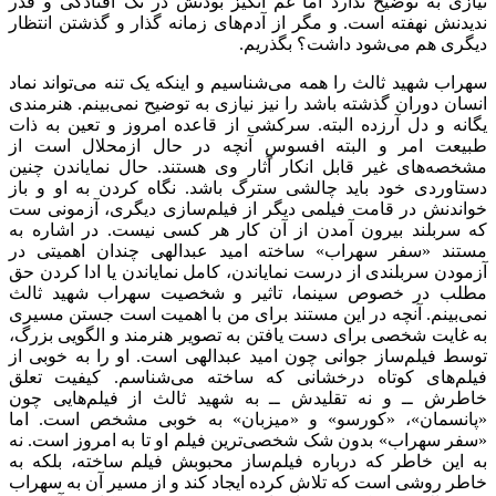
نیازی به توضیح ندارد اما غم انگیز بودنش در تک افتادگی و قدر
ندیدنش نهفته است. و مگر از آدم‌های زمانه گذار و گذشتن انتظار
دیگری هم می‌شود داشت؟ بگذریم.
سهراب شهید ثالث را همه می‌شناسیم و اینکه یک تنه می‌تواند نماد
انسان دوران گذشته باشد را نیز نیازی به توضیح نمی‌بینم. هنرمندی
یگانه و دل آرزده البته. سرکشی از قاعده امروز و تعین به ذات
طبیعت امر و البته افسوسِ آنچه در حال ازمحلال است از
مشخصه‌های غیر قابل انکار آثار وی هستند. حال نمایاندن چنین
دستاوردی خود باید چالشی سترگ باشد. نگاه کردن به او و باز
خواندنش در قامت فیلمی دیگر از فیلم‌سازی دیگری، آزمونی ست
که سربلند بیرون آمدن از آن کار هر کسی نیست. در اشاره به
مستند «سفر سهراب» ساخته امید عبدالهی چندان اهمیتی در
آزمودن سربلندی از درست نمایاندن، کامل نمایاندن یا ادا کردن حق
مطلب در خصوص سینما، تاثیر و شخصیت سهراب شهید ثالث
نمی‌بینم. آنچه در این مستند برای من با اهمیت است جستن مسیری
به غایت شخصی برای دست یافتن به تصویر هنرمند و الگویی بزرگ،
توسط فیلم‌ساز جوانی چون امید عبدالهی است. او را به خوبی از
فیلم‌های کوتاه درخشانی که ساخته می‌شناسم. کیفیت تعلق
خاطرش ــ و نه تقلیدش ــ به شهید ثالث از فیلم‌هایی چون
«پانسمان»، «کورسو» و «میزبان» به خوبی مشخص است. اما
«سفر سهراب» بدون شک شخصی‌ترین فیلم او تا به امروز است. نه
به این خاطر که درباره فیلم‌ساز محبوبش فیلم ساخته، بلکه به
خاطر روشی است که تلاش کرده ایجاد کند و از مسیر آن به سهراب