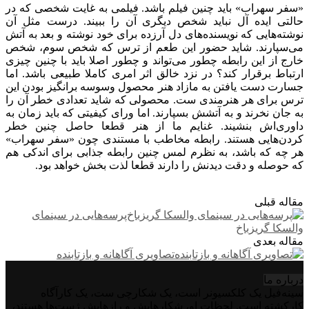
«سفر سهراب» باید چنین فیلم باشد. فیلمی به غایت شخصی که در
حالتی ایده آل نباید شخص دیگری آن را ببیند. درست مثل آن
نوشته‌هایی که نویسنده‌های دل آرزده برای خود نوشته و بعد به آتش
می‌سپارند. شاید حضور این طعم از ترس که شخص سوم، شخص
خارج از این رابطه چطور می‌تواند و چطور اصلا باید با چنین چیزی
ارتباط برقرار کند؟ در نزد خالق اثر امری کاملا طبیعی باشد. اما
جسارت دست یافتن به مازاد هنر محصول وسوسه برانگیز بودن این
ترس برای هر هنرمندی ست. محصولی که شاید تعدادی خطر آن را
به جان نخرند و به آتشش بسپارند. اما ورای کیفیتی که باید زمان به
داوری‌اش بنشیند. غنایم ما از هنر قطعا حاصل چنین خطر
کردن‌هایی هستند. رابطه مخاطب با مستندی چون «سفر سهراب»
هر چه که باشد، به نظرم لمس چنین رابطه جذابی برای اندکی هم
که حوصله و دقت دیدنش را دارند قطعا لذت بخش خواهد بود.
مقاله قبلی
پرسه‌هایی در سینمای
والسکا گریزباخ
مقاله بعدی
تصاویری آگاهانه و بازتابنده
درباره‌ ما
سینه‌فیل یک کلکسیونر است، یک شکارچی ست، یک کارآگاه
کارکشته است. لحظات او، شکارهایش و رازهایش ژست‌ها هستند،