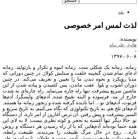
نقد
لذت لمس امر خصوصی
نویسنده:
هادی علی‌پناه
-
۱۳۹۷-۰۶-۰۸
زمانه، زمانه یک شکلی ست. زمانه انبوه و تکرار و بازتولید. زمانه
ادعای تمام شدن گنجینه خلقت و ستایش کولاژ. در چنین دورانی که
مدیا رویکرد و نحوه دیدن ما را تعیین و تعریف می‌کند. در چنین
دوران آشوب و بلوا. عقب ماندن، پس کشیدن و پیاده شدن از این
ماشین سریع پیشرفت تنها راه چاره می‌نماید. راه چاره‌ای به شدت
خارج از مد، فرسوده و البته تقبیح شده. آدم‌های واپسگرا، آدم‌ها
فرتوت، آدم‌های نو… اما نادیده گرفته شده و رنجور زمانه ما هستند.
آدم‌های تلخ هم. به تاریخ تکنولوژی که نگاه می‌کنیم. به تاریخ سریع و
السیر پیشرفت و پیش رفتن. آن ترس آغازین از امر تازه، از دستگاه
نو. حالا دیگر تنها آغشته به تحجر و کوته نظری نیست. لا به لای این
همه حتما بوده‌اند آدم‌هایی که با از راه رسیدن هر دستگاه و روش
تازه… روح در حال مرگ طبیعت را می‌دیدند. طبیعت رابطه،
طبیعت ذات، طبیعت زیستن. آدمی مسیری طولانی تا به امروز طی