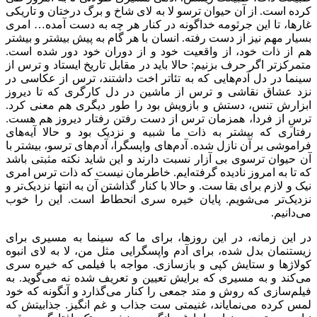
کرده است. از آن حیوان ترسو لا به لای شاخ و برگ درختان و تاریکی
غارها، تا این جرثومه خداگونه در کنار هر چه به دست آمده… امری
بسیار مهم نیز از دست رفته. انسان با هر گام به پیش بیشتر و بیشتر
هم از ذات خود، از واقعیت خود و از دوران خود دور شده است.
متمرکزتر اگر حرف بزنیم: حالا باید در مقابل تاریخ ایستاد و ترس از
سینما در دل آدم‌هایی که به تئاتر اخت داشتند، ترس از عکاسی در
نزد عشاق نقاشی و ترس از ماشین در دل کارگری که تا دیروز
ابزارش تنس، دستش و بازویش بود را طور دیگری هم معنی کرد.
ترسِ از فردا، همزمان ترس از دست رفتن رفتار دیروز هم هست.
رفتاری که بیشتر به ذات ما شبیه و نزدیک بود و حالا آیه‌های
فراموشی بر آن نازل شده. آدم‌های واپسگرا، آدم‌های ترسو، بیشتر با
آن حیوان ترسوی بی آزار نسبت دارند و این شاید نکته مثبتی باشد
که تا به امروز نادیده گرفته‌ایم. خاطرمان نیست که ذات ترس امری
نیک و لازم برای بقا ست. و حالا با کنار گذاشتن آن به انتها نزدیک‌تر و
نزدیک‌تر می‌شویم. پایان خیره سری انحطاط است. این را خوب
می‌دانیم.
در این زمانه، در این روزها، برای ما که سینما به مسیری برای
زیستنمان بدل شده، برای آدم واپسگرایی مثل من، لا به لای انبوه
کولاژها و ستایش کپی و بازسازی. مواجه با فیلمی که خیره سری
می‌کند و به مسیری که برایش تعیین و تعریف شده نه می‌گوید. به
فیلم‌سازی که روش و متد جمعی را کنار می‌گذارد و آنگونه که خود
لمس کرده می‌نمایاند، غنیمتی ست جذاب و غم انگیز. جذابیتش که