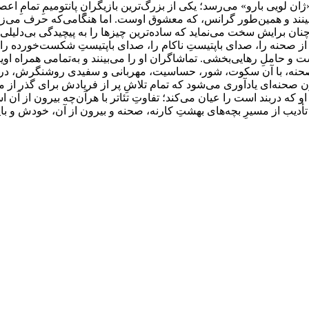
«ژان لویی بارو» می‌رسد؛ یکی از بزرگ‌ترین بازیگرانِ پانتومیمِ تمامِ اع
‌بینند و همین‌طور گرانس، که معشوق اوست. اما هنگامی‌که حرف می‌ز
 چنان برایش سخت می‌نماید که ساده‌ترین چیزها را به پیچیدگی بی‌دلیلی 
یرون از صحنه را، صدای باپتیستِ ناکام را، صدای باپتیستِ شکست‌خورده 
 حاملِ رهایی‌بخشی. تماشاگران او را می‌بینند و به‌تمامی همراه اوی
ی صحنه‌، با آن سکوت، شور، حساسیت، مهربانی و سفیدی روشنگرش، در 
بیرون صحنه‌ای یادآوری می‌شود که تمام تلاشِ پر از فریادش برای گذر
او که دربند است را عیان می‌کند؛ تفاوتِ تئاتر با هرآن‌چه بیرون از آن ا
أدیب از مسیرِ بچه‌های بهشتِ کارنه، صحنه و بیرون از آن، خودش و باپتی