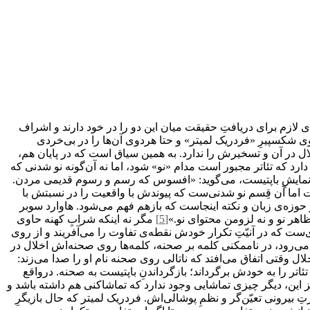
ه‌ی لازم برای دریافتِ حقیقت میان این دو را در خود دارند و اشراف
تللوی شکسپیرِ «فردریک لمیتر» و حتا هردوی آن‌ها را در بی‌خردی
ال در آن و تسخیرش را ندارد. به همین سیاق است که در پایان هم،
رد که تئاتر مجبور است مدام «نو» شود، اما نه آن‌گونه نو شدنی که
یتِ نمایشِ باپتیست، می‌گوید: «افسوس که رسم و رسوم قدیمی مردن.
ت اما آن قِسم نو شدنی‌ست که پیوندش با واقعیت را در نسبتش با
 حوزه‌ی زبان و نکته اینجاست که بازهم فهم می‌شود. هاوارد سوبر
هر نو و نه لزومن محتوای نو.»
[5]
مگر نه اینکه شرابِ کهنه حاوی
ست که در آنیّتِ تکرار خودش نقطه‌ی تفاوت را می‌آفریند و از روی
 می‌رود، در ناممکنی کلمه بر صحنه، کلمه‌ها روی صحنه‌اش اخلال در
ی حرف زدن دارند و اخلال وقتی اتفاق می‌افتد که ناتالی روی صحنه نام او را صدا می‌زند:
ئاتر را به خودش برگرداند؛ بازگرداندنِ باپتیست به صحنه. درواقع
جز این، دیگر چیزی تماشایی وجود ندارد که تماشاکنی هم داشته باشد و
 بیرونی تعیّن‌‌گر و نظمِ پوشالی‌اش. فردریک لمیتر که حال بازیگرِ