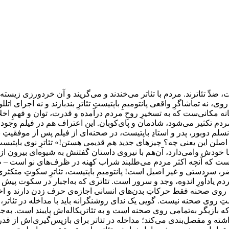
 ضدِّ تئاترند. مردم با تئاتر می‌خندند و می‌گریند و آن خرد‌ورزی زیست
ی، نه تماشاگرِ واقعی پانتومیمِ باپتیستِ تئاترِ بندبازند و نه اجرای ا
ه مکانی‌ست که به تسخیرِ روحِ مردم درآمده و قدرت، توان و فهمِ اخل
دم تکثیر می‌شود، شادمان و پای‌کوبان. این اعتراف هم در فیلم وجود دا
انسلم دوبور، پدر و استادِ باپتیست، در صحنه‌ای از فیلم پس از موفق
 اصلن این یعنی چه؟ چیزهای جدید هم قدیمی هستن!» تئاترِ نوی باپتیس
ا خودش وامی‌دارد، آن‌هم با نیروی داستان گفتنش به شیوه‌ای بیرون از
است که آنچه اکثر مردم می‌طلبند شراب کهنه در ظرف‌های نو است – ظا
ر، سردستی و غیر اصیل است! پانتومیمِ باپتیست، تئاترِ سکوتِ متکثری‌
دم یادآورِ اندوه، وجد و سرور است. تئاتری که به‌اجبار در سکوت پیش
ماشاکنندگان حق دارند هرچه می‌‎خواهند بگویند اما روی صحنه فقط حرکاتِ بدن‌های انسانی اجازه‌
ِ روی صحنه نیست. گویی یک ندای روشنگرانه باید با مداخله در تئاتر، ت
که بازیگر به‌تمامی روی صحنه است و به تئاتریکاله‌اش پایبند است. به‌
اشته و مفصل‌بندی می‌کند؛ مداخله در تئاتر برای بازپس‌گیری‌اش از قدرتِ