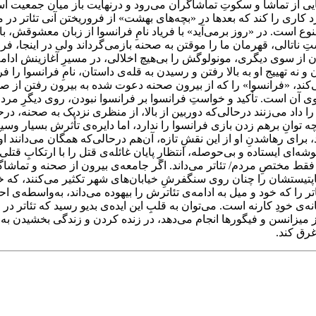
هایی از تماشا و سکوتِ تماشاگران می‌رود و درنهایت باز میان جمعیت ا
رد کاری را کند که بعدها در «بچه‌های بهشت» از فروریختن آنی تئاتر د
نوع است. در «روز برمی‌آید» با فریاد نامِ فرانسوا از زبان معشوقش، با
ستِ ناتالی، قهرمان ما را موقتن به صحنه بازمی‌گرداند ولی در اینجا،
از سوی دیگری، مونولوگش را بی‌هیچ اخلالی، در مسیرِ آغازینش ادامه 
نه تهییج او به بالا رفتن و رسیدن به قله‌ی داستان، نامِ فرانسوا را فر
‌کند، «فرانسوا» را که از بیرون صحنه دعوت شده به بیرون رفتن از صحن
ی آن است. تأکید و خواستِ فرانسوا بر فرانسوا نبودن، روی دیگرِ مردم
 او را داد می‌زنند درحالی‌که دوربین از بالا، از منظری نزدیک به صحنه
انِ برهم زدن بازی فرانسوا را ندارد، اما دایره‌ی تأثرش بسیار وسیع و
برای رهاشدنِ او از این نقشِ تازه، آن‌هم درحالی‌که همگان می‌دانند
وشه‌ای ایستاده‌ و بی‌حوصله، انتظارِ پایان غائله‌ی قتل را با ارتکابِ ق
قط مختصِ مردم/ تئاتر می‌داند. اگر جامعه‌ی بیرون از صحنه‌ و تماشاگرِ
پتیستشان را چنان روی سنگفرشِ خیابان‌های شهر تکثیر می‌کنند، که خو
تر را که خود و میل به ادامه‌ی تئاترش را بیهوده می‌داند، به‌واسطه‌ی اح
نه‌ی خودِ کارنه است. می‌توان به قلبِ این ایده‌ی بدیو رسید که تئات
م از میزانسن و فیگورها انجام می‌دهد، در زنده کردن و زندگی بخشیدن به
انی‌ غرق کند.