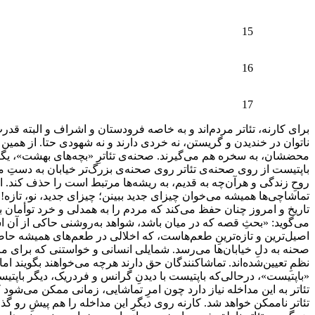
15
16
17
برای کارنه، تئاتر مردم‌اند و به خاصه فرودستان و اشراف و البته قدرت،
ناتوان در خندیدن و گریستن، نه خردی دارند و نه شهودی حتا. از همین رو
محضشان، به سخره هم می‌گیرند. صحنه‌ی تئاترِ «بچه‌های بهشت»، یگان
باپتیست از روی صحنه‌ی تئاتر روی صحنه‌ی بزرگ‌تر خیابان به دستِ مر
روحِ زندگی و هرآن‌چه به قدیم، به ریشه‌ها مرتبط است را حذف کند. 
تماشاچی‌ها همیشه می‌خوان چیزای جدید ببینن؛ چیزای جدید، نو، تازه!
تاریخ و امروز چنان حفظ می‌کند که مردم را به همدلی و خرد توأمان ب
می‌گوید: «بحثِ قصه که در میان باشد، شواهد به‌روشنی حاکی از آن 
اصیل‌ترین و تازه‌ترینِ طعم‌هاست، که اخلالی در طعم‌های همیشه حاض
صحنه به دلِ خیابان‌ها می‌رسد. شمایلی انسانی و خواستنی که برای مر
نظمِ تعیین‌شده‌اند. ت
«باپتیست»، درحالی‌که باپتیست با دیدنِ گرانس و فردریک، دیگر باپتیست
تئاتر به این مداخله نیاز دارد چون امرِ تماشایی، زمانی ممکن می‌شود 
تئاتر ناممکن خواهد شد. کارنه روی دیگرِ این مداخله را هم پیشِ رو گذ