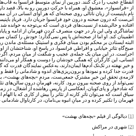
انقطاعِ عجیب را درک کنند. دوربین از نمای متوسطِ فرانسوا به قاب‌
از «فرانسواز»، معشوق او، همراه با حرکتِ دوربین رو به بالا، قصد دا
نام باپتیست از زبان ناتالی روی صحنه‌ای که هر آوای انسانی در آن مم
آنی‌ست که درون صحنه و درون خودِ فرانسوا جریان دارد. فریادِ باپتی
افتاده و خالی‌شده از نسبت‌های فردی است که بی‌توجه به خوانده شدن 
تماشاگری ولی این بار در جهتِ منصرف کردنِ قهرمان از ادامه و پایان و 
اطمینان کند. او اما از صحنه‌اش پا پس نمی‌گذارد؛ خودش را کتمان می
البته ایستادن بر محکم بودن مبنای فکری و استیتکِ مسئله‌ی ماندن رو
صبح‌گاهِ تئاترِ خیابانی و افراطیِ فرانسوا، در پاسخِ او، شناختشان از
اجراست. در این میان یک جمله‌ی عجیب و شگفت از میانِ مردم، اگرچه تو
انسانی، این کارگران که همگی خودشان را دوست و همکار او می‌دانند، 
و خیرِ نهفته در تک‌تک آدم‌ها ایمان‌دارند، به‌عکسِ نمایندگان قدرت که گ
قدرت جدا کرده و نمودها و برون‌ریزی‌های اندوه و شادمانی را فقط و ف
لازمه‌ی تحققِ این خیرِ مشترکِ جمعی‌ست، مردمِ «بچه‌های بهشت»، با
نمی‌تواند از روی صحنه بیرون برود. کارنه، قهرمانِ درونِ سالن‌های تئا
که شادخوار و پای‌کوبان، انعکاسی از پاریسِ رهاشده از اشغال، در زما
سیاق است که می‌توان تأثرِ کارنه از تئاتر را بیش از کاری که با الها
قهرمان را تکثیر کرده و در میانِ انبوه بی‌نامان، در کارناوال شادم
[1]
دیالوگی از فیلم «بچه‌های بهشت»
[2]
شهری در مراکش