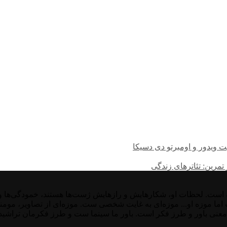
ت ویدور و اومبرتو دی دسیکا
تمرین: تئاترهای زندگی
ت. لحظات او، شکارهایش و رازهایش ژست‌ها هستند، خمودگی‌ها و غیر
ست اما موزه او... موزه‌ای به غایت شخصی ست. موزه‌ای از تصاویر، موم
معنی باور و طرز فکر است. باور ما سینما ست و طرز فکرمان تراشیده 