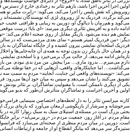
بزرگی در تئاترِ ناطق شده، با «خروج» از دایره‌ی خواستِ نویسنده‌ها و
اولین اجرا آخرین اجرا باشد، بازهم تئاتر به رخدادی خارج از دسترسِ
روبرویش که نقشِ پلیس را اجرا می‌کند، می‌گوید: «رابرت مکیر تو هست
می‌کند برگردد. فردریک به لژِ روبروی لژی که نویسندگان نشسته‌اند رف
می‌‎‌گوید و هم‌زمان با دیالوگِ او، دوربین به زیبایی و ظرافتی عج
ادامه داده و به آفرینش تئاتری دیگری
نمایش هم دیده می‌شود. بازیگرِ مقابل از روی صحنه اعلام می‌کند: «تو
دیگر: «من فردریک لمیتر هستم.» نمای بعدی مردمی‌ست که در سالن فریا
فردریک اسلحه‌ای نمایشی بیرون کشیده و از جایگاه تماشاگران به بازی
و در همان حال بازیگرِ زن بدون توجه به همه‌ی آن جابه‌جایی‌ها و اخل
تازه‌اش ادامه می‌دهد، از حالتِ مرگ برمی‌خیزد و با اسلحه‌ی نمایشی
دارم می‌میرم… بدرود ماری… مرا ببخش. من مردِ بدی نبودم. من بازیچ
می‌گذاشت… اما جنایتکارهای واقعی، آن‌هایی که در خفا توطئه می‌کنند،
می‌کند: «نویسنده‌های واقعی این جنایت، آنجایند» مردم به سمتِ سه نو
تشویق می‌کنند را نشان می‌دهد و سپس به میان خودِ آن‌ها می‌رود: فردری
یکی از دیگری ناممکن است، با مقبولیتِ تماشاگران، بر تئاتر بودنش 
اولین و آخرین اجراست و تماشاگرانِ متأثرش آن‌طور که بدیو می‌گوید: 
کارنه میزانسنِ تئاتر را به دلِ لحظه‌های اختصاصن سینمایی فرامی‌خواند
سرخوشانه و سرشار از بازیگوشی ارمغان می‌آورد که بازه‌ای بزرگ از
بحثی بزرگ است در مسئله‌ی استیلای سبک به سبکِ رنوار! کارنه در بازه‌
مقامِ مردم. در آغازِ روز، جمعیت مردم در «روز برمی‌آید»، برابرِ جا
است. دوربین در میانِ مردم منظری از صحنه‌ای می‌سازد که فرانسوا به 
ستیزه‌گر سر می‌دهد که بیانگرِ انقطاعِ او از جامعه و ارتباطات انسا