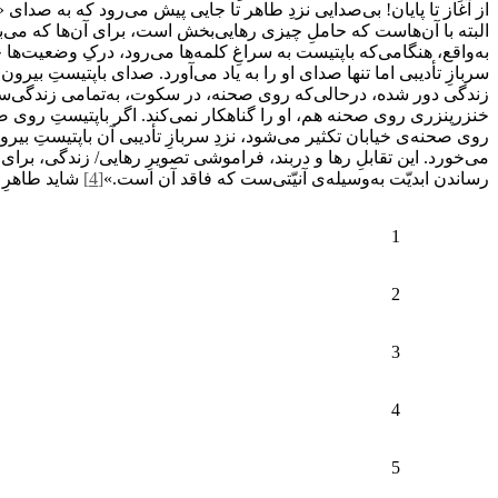
از آغاز تا پایان! بی‌صدایی نزدِ طاهر تا جایی پیش می‌رود که به صدای 
البته با آن‌هاست که حاملِ چیزی رهایی‌بخش است، برای آن‌ها که می
به‌واقع، هنگامی‌که باپتیست به سراغِ کلمه‌ها می‌رود، درکِ وضعیت‌ها
سربازِ تأدیبی اما تنها صدای او را به یاد می‌آورد. صدای باپتیستِ ب
زندگی دور شده، درحالی‌که روی صحنه، در سکوت، به‌تمامی زندگی‌ست و
خنزرپنزری روی صحنه هم، او را گناهکار نمی‌کند. اگر باپتیستِ رو
روی صحنه‌ی خیابان تکثیر می‌شود، نزدِ سربازِ تأدیبی آن باپتیستِ 
می‌خورد. این تقابلِ رها و دربند، فراموشی تصویرِ رهایی/ زندگی، برای 
رساندن ابدیّت به‌وسیله‌ی آنیّتی‌ست که فاقد آن است.»
[4]
شاید طاهرِ ت
1
2
3
4
5