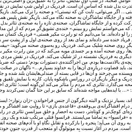
 عواملِ صحنه، در شبِ اول نمایش، تئاتر را به عمیق‌ترین و اصلی‌ترین ب
 قدرت بدل شده که اساسِ آن است. فردریک در اولین شبِ نمایش در نقشِ
ی… اگر می‌توانی، ثابت کن که نیستی!» و صحنه را ترک می‌کند. بازیگر
ته و از جایگاه تماشاگران به صحنه نگاه می‌کند. بازیگرِ نقشِ پلیس هم
یب حرکت کرده و از جایگاه تماشاگران، صحنه‌ی تازه را به صحنه‌ی تئاتر ب
 می‎رسد: «ای بابا! درست موقعی که می‌خواستم نمایش رو ببینم.» خنده‌ی تشویق‌گرِ مردم ک
 را لو داده‌اند. ما می‌دانیم که تو رابرت مکیر هستی.» فردریک کتمان 
د خنده سر داده‌اند و نمای بعد از روی صحنه‌ی اول و از پشتِ سرِ با
گرِ روی صحنه شلیک می‌کند. فردریک رو به‌سوی صحنه می‌گوید: «بیفت د
ال‌ها، روی صحنه آمده و بر جسدی مویه می‌کند که در متن رابرت مکیر بو
 دیگری به فردریک نشسته در لژ شلیک می‌کند. فردریک در نقشِ مردی در 
ه‌ی بالادست‌ها بودم. من اجراکننده‌ی دستورات بودم؛ دستی که ضربات
 باید قضاوت درباره‌ی آن‌ها را به خداوند بسپارم…» ناگهان در صحّت م
یسنده می‌چرخند و آن‌ها در قابی بسته از صندلی‌هایشان بلند شده و جا
ک و دیگر بازیگران در رورانسِ باشکوه پایان. کارنه با نمایشِ تلفیق و ا
صحه می‌گذارد. تئاتری که مردم را متأثر می‌کند این‌گونه است؛ تئاتری
«… با ایده‌هایی مواجه شده‌اند که سابق بر این حتا گمان نمی‌کردند وج
، بسیار نزدیک و البته دیگرگون از جنسِ فراخواندنِ «ژان رنوار»؛ ایستای
 درام افشاگرانه‌ی بی‌وقفه‌ی «قاعده‌ی بازی» تا روایتِ ضد افشاگر 
ای کوچک‌تر و کوتاه‌تر، دست به احضار و خلقِ میزانسنِ تئاتری در رابطه
یگاه «فرانسوا» به تماشا می‌ایستند. فرانسوا قتلی مرتکب شده و یک رو
روی آن می‌آید؛ پنجره را بازکرده و تقابلِ نگاهِ او با آدم‌های صحنه 
نی است. مردم در آغاز نسبت به مونولوگِ او متعجب از قدرتِ جنونِ خودت