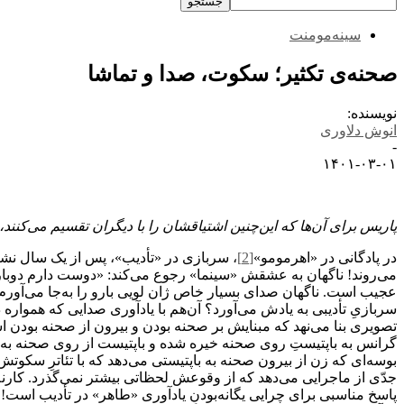
سینه‌مومنت
صحنه‌ی تکثیر؛ سکوت، صدا و تماشا
نویسنده:
انوش دلاوری
-
۱۴۰۱-۰۳-۰۱
پاریس برای آن‌ها که این‌چنین اشتیاقشان را با دیگران تقسیم می‌کنن
در پادگانی در «اهرمومو»
[2]
، سربازی در «تأدیب»، پس از یک سال نشنیدن
می‌روند! ناگهان به عشقش «سینما» رجوع می‌کند: «دوست دارم دوباره 
عجیب است. ناگهان صدای بسیار خاص ژان لویی بارو را به‌جا می‌آورم. 
سربازیِ تأدیبی به یادش می‌آورد؟ آن‌هم با یادآوری صدایی که همواره
تصویری بنا می‌نهد که مبنایش بر صحنه بودن و بیرون از صحنه بودن اس
گرانس به باپتیستِ روی صحنه خیره شده و باپتیست از روی صحنه به گرا
بوسه‌ای که زن از بیرون صحنه به باپتیستی می‌دهد که با تئاترِ سکوتش
جدّی از ماجرایی می‌دهد که از وقوعش لحظاتی بیشتر نمی‌گذرد. کارنه ا
پاسخِ مناسبی برای چرایی یگانه‌بودنِ یادآوری «طاهر» در تأدیب است!