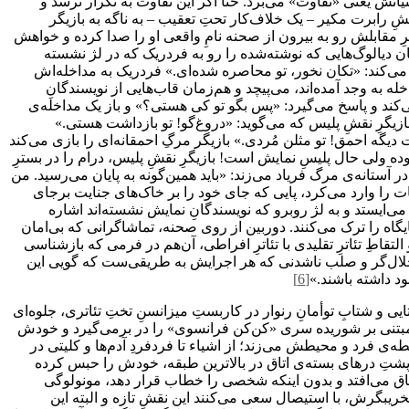
نیانش یعنی «تفاوت» می‌برد. حتا اگر این تفاوت به تکرار نرسد و
 رابرت مکیر – یک خلاف‌کار تحتِ تعقیب – به ناگه به بازیگر
ِ مقابلش رو به بیرون از صحنه نامِ واقعی او را صدا کرده و خواهش
ان دیالوگ‌هایی که نوشته‌شده را رو به فردریک که در لژ نشسته
دل می‌کند: «تکان نخور، تو محاصره شده‌ای.» فردریک به مداخله‌اش
ه از این مداخله به وجد آمده‌اند، می‌پیچد و هم‌زمان قاب‌هایی از نویسندگانِ
می‌کند و پاسخ می‌گیرد: «پس بگو تو کی هستی؟» و باز یک مداخله‌ی
زیگرِ نقشِ پلیس که می‌گوید: «دروغ‌گو! تو بازداشت هستی.»
یگه احمق! تو مثلن مُردی.» بازیگر مرگِ احمقانه‌ای را بازی می‌کند
ده ولی حال پلیسِ نمایش است! بازیگرِ نقشِ پلیس، درام را در بسترِ
آستانه‌ی مرگ فریاد می‌زند: «باید همین‌گونه به پایان می‌رسید. من
 را وارد می‌کرد، پایی که جای خود را بر خاک‌های جنایت برجای
ی‌ایستد و به لژ روبرو که نویسندگانِ نمایش نشسته‌اند اشاره
یگاه را ترک می‌کنند. دوربین از روی صحنه، تماشاگرانی که بی‌امان
لتقاطِ تئاترِ تقلیدی با تئاترِ افراطی، آن‌هم در فرمی که بازشناسی
 اخلال‌گر و صلب ناشدنی که هر اجرایش به طریقی‌ست که گویی این
ود داشته باشند.»
[6]
ی و شتابِ توأمانِ رنوار در کاربستِ میزانسنِ تختِ تئاتری، جلوه‌ا‌ی
و مبتنی بر شوریده سری «کن‌کن فرانسوی» را در برمی‌گیرد و خودش
‌ی فرد و محیطش می‌زند؛ از اشیاء تا فرد‌فردِ آدم‌ها و کلیتی در
ز پشتِ درهای بسته‌ی اتاق در بالاترین طبقه، خودش را حبس کرده
اتفاق می‌افتد و بدون اینکه شخصی را خطاب قرار دهد، مونولوگی
خریبگرش، با استیصال سعی می‌کنند این نقشِ تازه و البته این