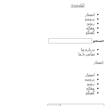
ایستار
پرونده
ریویو
مقاله
گفتگو
جستجو
درباره ما
تماس با ما
ایستار
ایستار
پرونده
ریویو
مقاله
گفتگو