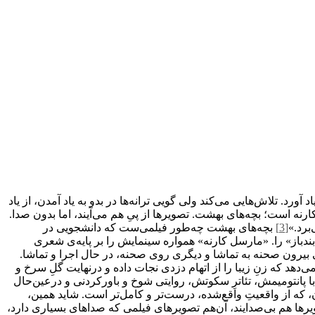
رد. تلاش‌هایی می‌کند ولی گویی ترانه‌ها در بدو به یاد آمدن، از یاد
ه است؛ بچه‌های بهشت. تصویرها از پیِ هم می‌آیند، اما بدون صدا.
برد.»
[3]
بچه‌های بهشت چه‌طور فیلمی‌ست که دانشجویی در
بندباز» را. «مارسل کارنه» همواره سینمایش را بر پایه‌ی شعری
ی بیرون صحنه به تماشا و دیگری روی صحنه، در حال اجرا و تماشا.
هد که زنِ زیبا را از اتهام دزدی نجات داده و درنهایت گلِ سرخ و
 با پانتومیمش، تئاترِ سکوتش، روایتی شوخ و باورکردنی و درعین‌حال
ن، که از واقعیتِ واقع‌شده، درست‌تر و کامل‌تر است. شاید همین،
یرها هم بی‌صدایند، آن‌هم تصویرهای فیلمی که صداهای بسیاری دارد،