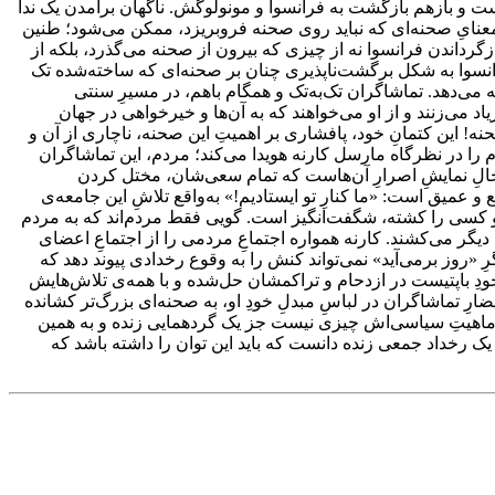
ست و بازهم بازگشت به فرانسوا و مونولوگش. ناگهان برآمدن یک ندا
ر معنایِ صحنه‌ای که نباید روی صحنه فروبریزد، ممکن می‌شود؛ طنین
زگرداندن فرانسوا نه از چیزی که بیرون از صحنه می‌گذرد، بلکه از
 فرانسوا به شکل برگشت‌ناپذیری چنان بر صحنه‌ای که ساخته‌شده تک
می‌دهد. تماشاگران تک‌به‌تک و همگام باهم، در مسیرِ سنتی
یاد می‌زنند و از او می‌خواهند که به آن‌ها و خیرخواهی در جهان
ه! این کتمانِ خود، پافشاری بر اهمیتِ این صحنه، ناچاری از آن و
 را در نظرگاه مارسل کارنه هویدا می‌کند؛ مردم، این تماشاگران
، درحالِ نمایشِ اصرارِ آن‌هاست که تمام سعی‌شان، مختل کردن
 عمیق است: «ما کنارِ تو ایستادیم!» به‌واقع تلاشِ این جامعه‌ی
 او کسی را کشته، شگفت‌انگیز است. گویی فقط مردم‌اند که به مردم
تلی دیگر می‌کشند. کارنه همواره اجتماعِ مردمی را از اجتماعِ اعضای
 «روز برمی‌آید» نمی‌تواند کنش را به وقوع رخدادی پیوند دهد که
دِ باپتیست در ازدحام و تراکمشان حل‌شده و با همه‌ی تلاش‌هایش
ضارِ تماشاگران در لباسِ مبدلِ خودِ او، به صحنه‌ای بزرگ‌تر کشانده
ر در ماهیتِ سیاسی‌اش چیزی نیست جز یک گردهمایی زنده و به همین
 یک رخداد جمعی زنده دانست که باید این توان را داشته باشد که