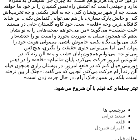
درعین حال یک هزارتو هم است، که چیزی جز استیصال به همراه
ندارد و جهنمی است که آتشش راه نفس کشیدن را بر خود ما خواهد
بست. چه از شهر بیرونشان کنی، چه به آتش بکشی و چه تخریب‌اش
کنی و جایش پارک بسازی، باز هم نمی‌توانی کتمانش بکنی. این شاید
کافکایی‌ترین وجه «قلعه» است. خود کاوه گلستان جایی در مستند
«ثبت حقیقت» می‌گوید: «من می‌خواهم صحنه‌هایی را به تو نشان
بدهم که همچون سیلی به صورتت بخورد و امنیت تو را خدشه‌دار
کند. می‌توانی نگاه نکنی، خاموش باشی، می‌توانی هویت خود را
پنهان کنی. اما نمی‌توانی جلوی حقیقت را بگیری، هیچ‌کس
نمی‌تواند». می‌توانم همچون پایان «شب و مه» آلن رنه که در
آشویتس امروز حرکت می‌کرد، پایانِ «ناتمام» «قلعه» را در ذهنم
دوربینی خیال کنم که در قلعه امروز، در بوستان رازی همچون فیلم
آلن رنه آرام حرکت می‌کند، آنجایی که می‌گفت: «جنگ از بین نرفته
است، بلکه زیر همین خاکِ آرام، در حال چرت زدن است»
تیتر جمله‌ای که فیلم با آن شروع می‌شود.
برچسب ها
سعید درانی
قلعه
کامران شیردل
مقاله قبلی