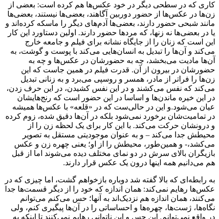
کاری که در سطحی دیگر در خود عکس‌ها هم کرده است: بعضی‌ از
زن‌ها در عکس‌ها از حضور دوربین آگاهند، بعضی‌ها نیستند، بعضی‌ها
مانند شبحی حضور دارند، بعضی‌ها آدم‌های دیگر را ماسکه کرده‌اند و
یا در بعضی‌ها نه زنها، که مردها حضور دارند. اولین دستاورد این کار
این است که زنان را از جایگاه نشانه برای فیلم و جامعه خارج
می‌کند و آن‌ها را تبدیل به انسان‌هایی می‌کند با پوست و گوشت، به
آن‌ها مادیت می‌بخشد، چه به حضورشان در عکس‌ها و چه به
حضورشان در بیرون از آن. قدرت فیلم در همین جاست که این
زن‌ها را فراتر از مادر، همسر و روسپی می‌برد و به زنانی تبدیل
می‌کند که نفس می‌کشند و در این نفس کشیدن، در این حرف زدن،
در این خیره ماندن‌ها و اساسا در این حضور است که رنج‌هایشان
عیان می‌شود.و این در حالی‌ست که در «قلعه» با عکس‌ها همیشه
در تمامیت‌شان برخورد نمی‌شود بلکه در آن‌ها دقیق شده، زوم کرده
و درونشان حرکت می‌کند. با این کار برای یک لحظه زن را از
محیطش جدا می‌کند – و به عنوان موجودیتی مستقل به تصویر
می‌کشد،- و همین‌طور، محیطش را از او؛ یعنی چهره زن و عکس
بازیگران بالای سرش در دو نمای مختلف دیده می‌شوند اما از قبل
هم می‌دانیم همه اینها درون یک عکس قرار دارند.
به رابطه‌ای که بالا گفته شد دوباره بازخواهم گشت، اما چیزی که در
عکس‌ها رهایم نمی‌کند: همان اندازه که خود را از دیگر قسمت‌ها جدا
می‌کنند، همان اندازه هم نزدیک‌اند به آنها؛ حس می‌کنم می‌توانم
نگاه‌ها، ژست‌ها، چهره‌ها و احساساتی را در آن‌ها پیگیری کنم، ولی
در واقع نمی‌توانم. این حس و این ناتوانی رهایم نمی‌کنند تا اینکه به