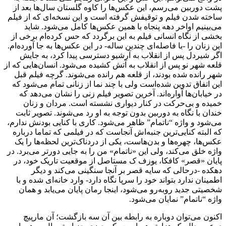
پشت دوربین می‌رسم، این عکس‌ها را کاوه گلستان سال‌ها بعد از
ساخته شدن فیلم و توقیفش گرفته است و این نسخه‌ای که از فیلم
می‌بینیم اواخر دهه پنجاه با همین عکس‌ها کامل می‌شود. شاید
بخشی از نگاه انسانی فیلم به این برگردد که حس کرده‌ام برخی از
این زنان را -با فاصله‌ای چندین ساله- در این عکس‌ها به جا آورده‌ام.
اگر شیردل پس از انقلاب به آرشیو دسترسی پیدا کرد، به جایش
قلعه شهر نو پس از انقلاب به آتش کشیده می‌شود. انسان‌هایی که از
شهر رانده شده بودند، از قلعه هم رانده می‌شوند. گرچه فیلم قبل
این اتفاق تدوین شده‌است ولی با چند نما از زنانی تمام می‌شود که
در خیابان‌ها آواره‌اند. آخرین تصویر فیلم زنی را نشان می‌دهد که
خمیده و بی‌حرکت در کنار دیواری نشسته است. مردان و زنان
خندان با نگاه به دوربین بدون توجه به او رد می‌شوند. تصویر ثابت
می‌شود و واژه “ناتمام” ظاهر می‌شود. کاری با کنایی بودنش ندارم،
که البته کنایی‌ترین جنبه‌اش آنجاست که در فیلمی که تماما درباره
عکس‌ها، چهره‌ها و بدن‌هاست، یکی از دردناک‌ترین لحظه‌ها را یک
واژه خلق می‌کند، ولی این «ناتمام» من را به جایی دورتر می‌برد. در
پایان «قصر» کافکا، یوزف ک مستاصل از موقعیت تاریک خود، در
دهکده -درحالی که سایه قصر بر آنجا سنگینی می‌کند و دیگر
اطمینان ندارد بتواند خود را سرپا نگاه دارد- وارد خانه‌ای شده و با
شخصیتی جدید روبه‌رو می‌شود، اینجا رمان پایان می‌یابد و همان
واژه “ناتمام” نمایان می‌شود.
اکنون می‌توان دوباره به رابطه بین آن سه بازگشت؛ آن مارپیچ