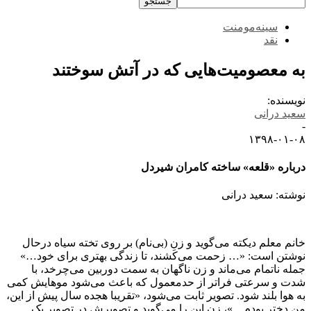
سینه‌مومنت
نقد
به معصومیت‌هایی که در آتش سوختند
نویسنده:
سعید درانی
-
۱۳۹۸-۰۱-۰۸
درباره «قلعه» ساخته کامران شیردل
نوشته: سعید درانی
خانم معلم دیکته می‌گوید و زنِ (بی‌نام) بر روی تخته سیاه درحال
نوشتن است: «… زحمت می‌کشند، تا زندگی بهتری برای خود…»
جمله ناتمام می‌ماند و زن ناگهان به سمت دوربین می‌چرخد، با
شدت و سرعتی فراتر از حدمعمول که باعث می‌شود موهایش کمی
به هوا بلند شود. تصویر ثابت می‌شود، «تقریبا هجده سال پیش از این،
من دختر بودم…»، زن این را می‌گوید و تصویرش در تصویرِ یک