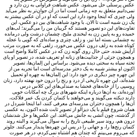
عکس پرسنلی حل می‌شود. عکس شباهت فراوانی به زن دارد و
نمی‌دانیم متعلق به چه زمانی است اما در آن جوان‌تر به نظر می‌آید
ولی چیزی که اینجا وجود دارد این است که او در آن عکس بیشتر به
یک زن شبیه است تا الان. با وجود شباهت‌های بین دو عکس، این
تفاوت‌های این دو تصویر هستند که گریبان من را می‌گیرند؛ لب‌های
خمیده رو به پایین زن به لبخندی ملیح، چشمان درشت ولی درمانده
به چشمانی بسته‌ اما تیز، و زلف چتری و ساده‌ای که گویی با عجله
کوتاه شده‌ به زلف درون عکس می‌خورد، زلفی که به صورت مرتب
آرایش شده‌. حتی خال روی گونه زن که در عکس کاملا واضح است
و همچون جزئی از جذابیت‌های زنانه او تعریف شده، در تصویر او پای
تخته سیاه به سختی دیده می‌شود. براساس این اِلمان‌ها، تصویر
اکنون او بیشتر شبیه به یک دختر مدرسه‌ای است اما تجربه من از
این چهره چیز دیگری در خود دارد: این اِلمان‌ها به چهره او تحمیل
شده‌اند، این چهره تاریخی از درد و رنج‌ را درون خود نهفته دارد، زنان
روسپی را از خانه‌های فحشا به صندلی‌های این کلاس درس
آورده‌اند، به آن‌ها درباره اینکه شهرهای بزرگ چه امکانات خوبی
دارند دیکته می‌گویند و می‌خواهند با کتمان کردن یک عمر فلاکت،
آن‌ها را همچون دختران مدرسه‌ای معرفی کنند، اما اینجا شیردل در
همان شروع فیلم با یک دیزالو از تصویرِ ثابت شده اکنون، به عکسی
از گذشته، چون آتشی به جانش می‌افتد. این عکس‌ها و حل شدنشان
درون هم، روند سیر طبیعی تاریخ را به سوال می‌گیرند و البته روند
کتمان رنج‌ها را، و جهانی را در پس این چهره‌ها پدیدار می‌کنند. جلوتر
که می‌روم می‌بینم که چندان هم اشتباه نمی‌کردم، در هر صورت