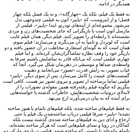
همدیگر در ادامه.
نه فقط یک فیلم، بلکه یک «چهارگانه»، و نه یک فصل بلکه چهار
فصل! و از اینروست، که «پاییز» آنون به فیلمی چندوجهی بدل
می‌شود. مجموعه‌ای از آینه‌های تو‌درتو. ابتدا «پاییز»، فیلمی از
مارسل آنون است با بازیگرانی که جای شخصیت‌های زن و مردی
نشسته‌اند تا رابطه‌ای را تصویر کنند. فیلم دیگر، همان فیلم غایب
است که لونزدل و تامیا به آن می‌نگرند و می‌سازند؛ فیلم سوم،
همان است که به گونه‌ای استعاری مخاطب در آن حضور یافته و دو
بازیگر خود را وقف نظاره‌ تماشاگران‌شان کرده‌اند. و اما فیلم
چهارم، فیلمی است که بی‌انکه قادر به تماشایش باشیم صرفا به
واسطه‌ی صداها و موسیقی در ذهن‌مان شکل می‌گیرد. آنجا که
غیاب تصویر، به زایش قدرت «تصور» می‌انجامد و ذهنیت
گسست‌های عینیت را کامل می‌سازد. پس از سوی دیگر، «پاییز»
فیلمی تماما برساخته از تصویر و نیروی تصور نیز هست. کافی است
بنگریم که چگونه فیلم رفته‌رفته همین مقوله‌ی تصورات را از
لابه‌لای درونیات شخصیت‌هایش، خاطرات گذشته یا خواسته‌هایی
برای آینده که به بیان درمی‌آورند ارج می‌نهد.
نه فقط فیلم‌های ساخته شده، بلکه فیلم‌های ناتمام یا هنوز ساخته
نشده! «پاییز» صرفا فیلمی درباب ساخته‌شدن یک فیلم یا حتی
ارجاع و ادای دین به فیلم‌های ساخته شده‌ی گذشته نیست بلکه
کماکان در رویا و تمنای فیلم‌هایی است که هرگز ساخته نشده‌اند،
ناتمام مانده‌اند یا بایستی که ساخته شوند. فیلمی درباره‌ی مارکی دو