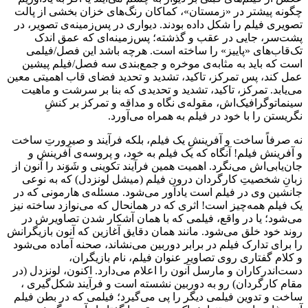
چگونه پیشتر در «زمستان»، کماکان رنگ‌های خزان بخشی از پالت
تصویری فیلم را شکل داده بودند. دیواری در پس‌زمینه‌ی تصویر، در
پشت‌سر، جایی در عقب و گذشته؛ پس‌زمینه‌ای که عمق‌ اندک
تک‌قاب‌های «پاییز» را ساخته است. هرچه باشد این فصل/فیلمی
است که باید به مثابه‌ی موخره و جمع‌بندی سه فصل/فیلم پیشین
عمل کند، پس تمرکز، تاکید، تشدید و تحدید فضای قاب اهمیتی معین
می‌یابد. تمرکز، تاکید، تشدید و تحدیدی که بنا بر سرشت و ماهیت
سینماتوگرافیک‌اش، مقوله‌ی نگاه و مداقه و تمرکز بر کنشِ
نگریستن را با خود در فیلم به همراه می‌آورد.
نه صرفاً ساخت و آفرینشِ یک فیلم، بلکه فرآیند و صیرورتِ ساخت
و آفرینش فیلم! آنگاه که یک فیلم به خود، و پروسه‌ی آفرینش و
جان‌یابی‌اش می‌نگرد. اهمیت همین فرآیند تکوینی و شَوَند را آنون از
زبانِ شخصیتِ کارگردان درون فیلم (میشل لونزدل) که به نوعی
جانشین وی در فیلم است یادآور می‌شود. مسئله‌ی هارمونی که در
یک فیلم همه‌چیز است! اثری که در همانحال که می‌نوازد ساخته نیز
می‌شود؛ یا در واقع، فیلمی که با همان آشکار شدن تصاویرش در
روند خود خلق می‌شود. مانند همان دقایق آغازین که آنون بازیگرانش
را برای تدارک فیلم در برابر دوربین می‌نشاند، صحنه آماده می‌شود
و کلام گفتاری روی تصاویر عنوان فیلم، نام بازیگران،
دست‌اندرکاران و مارسل آنون را اعلام می‌دارد. اکنون، لونزدل (در
مقام کارگردان) رو به دوربین نشسته است و فرآیند شکل‌گیری ،
ساخت و تدوین فیلمی دیگر را پی می‌گیرد؛ فیلمی که در بطن فیلم