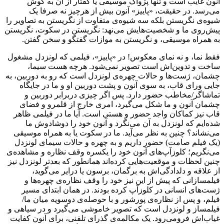
آنون غایب است و تنها پژواک موسیقی یا گفتار از آن به گوش
می‌رسد. در حقیقت، «پاییز» آنون بیش از هرچیز نه صرفا یک
شیوه‌ی نگریستن بلکه سه شیوه‌ی متفاوت از نگریستن به تصاویر را
پیش‌روی ما و شخصیت‌هایش می‌نهد: نگریستن در سکوت، نگریستن
به همراه موسیقی، و نگریستن به موازات گفتگو و سخن گفتن.
فقط نما، و نه نمای معکوس! در «پاییز»، فیلمی که لونزدل مشغول
ساخت و تدوین‌اش است تصویر نمی‌شود. هرچه هست سیما،
چشمان، ژست‌ها و حالات چهره‌ی لونزدل است که رو به دوربین، به
جایی ورای قاب، به سوی آنون و پشت دوربین او و ما در جایگاه
تماشاگر/مخاطب حضور دارد. پس اگر چیزی دربرابر دوربین و
چشمان آنون و ما شکل می‌گیرد، امری خارج از قلمرو و فضای
قاب نیز کماکان واجد حضور و هستی است. آیا ما در فیلمی ظاهر
شده‌ایم که لونزدل به آن می‌نگرد و آنون خود را دوشادوش ما
می‌نشاند؟ چنین به نظر می‌آید. ما در سکوت یا به همراه موسیقی
(یک فیلم صامت) حضور داریم و به چهره‌ و حالات سیمای لونزدل
می‌نگریم؛ کلوزآپ‌های آنون خود را یکسره وقف نظاره و مشاهده‌ی
چنین لحظات و موقعیت‌هایی کرده‌اند همانطور که بعدتر لونزدل نیز
از علاقه و دلدادگی‌اش به برگمان، برسون یا درایر می‌گوید،
فیلمسازانی که پیش از این نیز خود را وقف نظاره‌ی چهره‌ها و
ژست‌های انسانی در کلوزآپ کرده بودند. در همان ابتدای مسیر
فیلم، و پس از نظاره‌ی پورشور و با حوصله‌ی دوسویه‌ میان ما/
فیلمساز و لونزدل است که تصویر خاموشی می‌گیرد و در سیاهی و
غیاب‌اش فرومی‌رود. یک مکالمه‌ی گذرای تلفنی، برای آنون کفایت