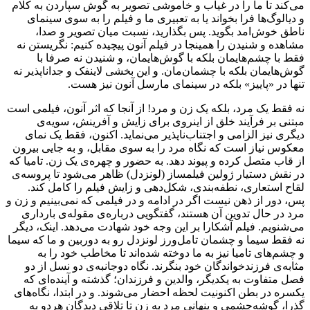
می‌کند تا ما را در غیاب و خاموشی تصویر به گوش سپاردن به کلام
و دیالوگ‌ها فرا بخواند یا به تعبیری ما و فیلم را به سوی سینمای
ناطق خوش‌امد بگوید. پس بگذارید، نسبت میان تصویر و صدا،
مشاهده و شنیدن را همینجا در فیلم آنون پیچیده کنیم: نگریستن نه
فقط با چشم‌‌هایمان بلکه با گوش‌هایمان، و شنیدن نه صرفا با
گوش‌هایمان بلکه با چشمان‌مان. و این بخشی لاینفک و جداناپذیر نه
تنها در «پاییز» بلکه در سینمای مارسل آنون نیز هست.
نه فقط یک مرد، بلکه یک زن و مرد! از آنجا که اثر آنون، فیلمی است
مبتنی بر فرآیند خلق از اینروی برای زایش و آفرینش، سویه‌ی
دیگری نیز الزامی و اجتناب‌ناپذیر می‌نماید. اکنون، فقط یک نمای
معکوس نیاز است که نگاه مرد را به سوی مقابل، و به جایی بیرون
از قاب متصل کرده و پیوند دهد. به حضور و چهره‌ی یک زن. تامیا که
در نقش دستیار ژولین فیلمساز (لونزدل) ظاهر می‌شود تا پروسه‌ی
لقاح استعاری، نطفه‌‌بندی، شکل‌دهی و زایش فیلم را کامل کند.
پس، دور از ذهن نیست اگر در ادامه و در فیلمی که نمی‌بینیم و زن و
مرد در حال تدوین آن هستند، گفتگویی درباره‌ی مقوله‌ی بارداری
می‌شنویم. فیلم آشکارا بر این وجه خود شهادت می‌دهد. اینک، دیگر
نه فقط سیما و چشمان تامل‌ورز لونزدل رو به دوربین و ما که سیما
و چشم‌های تامیا نیز به ما دوخته شده‌اند تا مخاطب خود را به
مثابه‌ی فرزندخواندگان خود بنگرند. نگاه دوجانبه‌ی دو نسل از دو
فصل متفاوت به یکدیگر، والدین و فرزندان؛ گذشته و آینده‌ای که
یکسره در بطن اکنونیت لحظه احضار می‌شوند. و در ابتدا، نگاه‌های
گذرا، گوشه‌چشمی و پنهانی مرد به زن تا تلاقی دیدگان هردو به