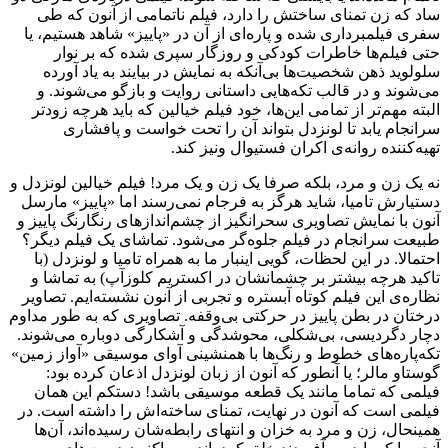
ساد که زن تمنای ساختش را دارد، فیلم ناتمامی از آنون که طی
سفری فیلمبرداری شده و پاره‌ای از آن در «پاییز» شاهد هستیم، یا
حتی فیلم‌ها خاطرات کودکی و روزگار سپری شده که بر نوار
سلولوید ذهن شخصیت‌ها بی‌آنکه به نمایش در بیایند به یاد آورده
می‌شوند و در قالب تکه‌هایی داستانی روایت و بازگو می‌شوند. و
البته مهم‌تر از تمامی این‌ها، خود فیلم خیالین که باید هرچه زودتر
سرانجام یابد تا لونزدل بتواند آن را تحت خواست و پافشاری
تهیه‌کننده روانه‌ی اکران فستیوال ونیز کند.
نه یک زن و مرد، بلکه صرفا یک زن و یک مرد! فیلم خیالین لونزدل و
دستیارش تامیا، شاید هرگز به فرجام نمی‌رسند اما «پاییز» مارسل
آنون با نمایش تصاویری سحرانگیز از چشم‌اندازهای رنگارنگ پاییز و
طبیعت سرانجام در فیلم جلوه‌گر می‌شود. تماشای یک فیلم دیگر؟
احتمالا. در این لحظات، گویی اینبار ما به همراه تامیا و لونزدل (با
تاکید هرچه بیشتر بر چشمانشان در اکستریم کلوزآپ) به تماشا و
نظاره‌ی این فیلم کوتاه آبستره و تجربی از آنون نشسته‌ایم. تصاویر
درختان در بطن پاییز در حرکتی بی‌وقفه. تصاویری که به طور مداوم
دچار دگردیسی، بی‌شکلی، محوشدگی و آشکارگی دوباره می‌شوند.
تکه‌پاره‌های خطوط و رنگ‌ها با همنشینی آوای موسیقی «آواز زمین»
گوستاو مالر؛ یا آنطور که آنون از زبان لونزدل اذعان کرده بود:
فیلمی که تماما مانند یک قطعه موسیقی باشد! دستکم این همان
فیلمی است که آنون در نهایت، تمنای ساخته‌اش را داشته است. در
همینحال، زن و مرد به خزان و انتهای رابطه‌شان رسیده‌اند، آن‌ها