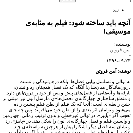
نقد
آنچه باید ساخته شود: فیلم به مثابه‌ی
موسیقی!
نویسنده:
آیین فروتن
-
۱۳۹۸-۰۹-۲۳
نوشته‌: آیین فروتن
نه توالی و تسلسل پیاپی فصل‌ها، بلکه درهم‌تنیدگی و نسبت
درون‌ماندگار میان‌شان! آنگاه که یک فصل همچنان رد و نشان،
بارقه‌ها و آنه‌هایی از فصل‌های پیش و پس از خود را درون‌اش دارد.
و منطق ساختاری چهارگانه‌ی «فصل‌ها»ی مارسل آنون نیز مبتنی بر
چنین رابطه‌ای است؛ آنجا که یک فیلم از بطن فیلمِ پیشین زاده
می‌شود و توامان اثر بعدی را از بطن خود می‌آفریند. پس چه جای
تعجب اگر «پاییز»، در توالی غیرخطی و بدون ترتیب زمانی، چهارمین
و واپسین فیلم و فصل چهارگانه‌ی آنون را شکل ‌دهد. در «پاییز»، رد
و نشان سه فصل دیگر آشکارا پیش از هرچیز به واسطه‌ی چند
عکس از فیلم‌های قبلی بر دیوار به چشم می‌آیند یا اگر به یادآوریم